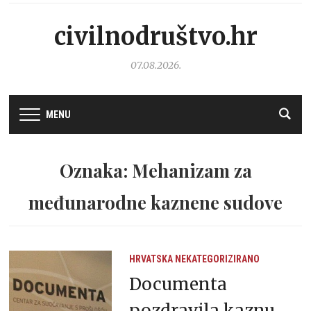
civilnodruštvo.hr
07.08.2026.
MENU
Oznaka: Mehanizam za
međunarodne kaznene sudove
HRVATSKA
NEKATEGORIZIRANO
Documenta
pozdravila kaznu