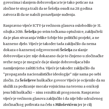
govorima i slanjem dobrovoljaca te je tako poticao na
zločine te stoga traži da se Šešelja osudi na 28 godina
zatvora ili da se naloži ponavljanje suđenja.
Raspravno vijeće ICTY-ja većinom glasova oslobodilo je 31.
ožujka 2016.
Šešelja
po svim točkama optužnice, zaključivši
da je plan stvaranja Velike Srbije bio politički projekt, a ne
kazneno djelo. Vijeće je također tada zaključilo da nema
dokaza o kaznenoj odgovornosti
Šešelja
za slanje
dobrovoljaca jer nije dokazano da je to činjeno u zločinačke
svrhe nego je moguće da je slanje dobrovoljaca bilo
namijenjeno zaštiti Srba. Vijeće je također zaključilo da
“propaganda nacionalističke ideologije” nije sama po sebi
zločin. Za
Šešeljeve
huškačke govore Vijeće je ocijenilo da su
služili za podizanje morala vojnicima na terenu a oni koji
jesu bili huškački – nisu rezultirali progonom. Raspravno
vijeće je većinom glasova zaključilo i da nije bilo udruženog
zločinačkog pothvata na čelu s
Miloševićem
jer je cilj