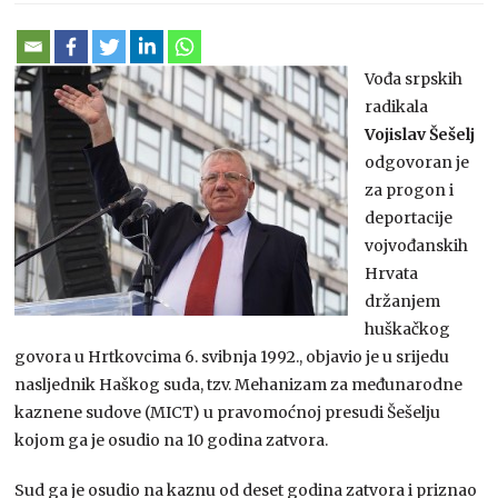
Vođa srpskih
radikala
Vojislav Šešelj
odgovoran je
za progon i
deportacije
vojvođanskih
Hrvata
držanjem
huškačkog
govora u Hrtkovcima 6. svibnja 1992., objavio je u srijedu
nasljednik Haškog suda, tzv. Mehanizam za međunarodne
kaznene sudove (MICT) u pravomoćnoj presudi Šešelju
kojom ga je osudio na 10 godina zatvora.
Sud ga je osudio na kaznu od deset godina zatvora i priznao