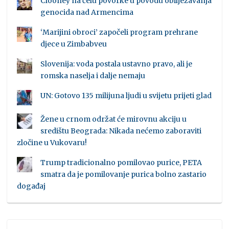
Clooney na čelu povorke u povodu obilježavanja
genocida nad Armencima
‘Marijini obroci’ započeli program prehrane
djece u Zimbabveu
Slovenija: voda postala ustavno pravo, ali je
romska naselja i dalje nemaju
UN: Gotovo 135 milijuna ljudi u svijetu prijeti glad
Žene u crnom održat će mirovnu akciju u
središtu Beograda: Nikada nećemo zaboraviti
zločine u Vukovaru!
Trump tradicionalno pomilovao purice, PETA
smatra da je pomilovanje purica bolno zastario
događaj