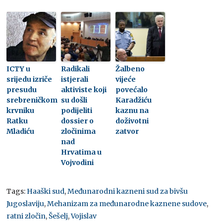
ICTY u
Radikali
Žalbeno
srijedu izriče
istjerali
vijeće
presudu
aktiviste koji
povećalo
srebreničkom
su došli
Karadžiću
krvniku
podijeliti
kaznu na
Ratku
dossier o
doživotni
Mladiću
zločinima
zatvor
nad
Hrvatima u
Vojvodini
Tags:
Haaški sud
,
Međunarodni kazneni sud za bivšu
Jugoslaviju
,
Mehanizam za međunarodne kaznene sudove
,
ratni zločin
,
Šešelj
,
Vojislav