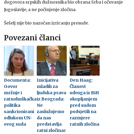
dogovora srpskih dužnosnika bio obrana Srba i očuvanje
Jugoslavije, a ne počinjenje zločina.
Šešelj nije bio nazočan izricanju presude.
Povezani članci
Documenta:
Inicijativa
Den Haag:
Govor
mladih za
Članovi
mržnje i
ljudska prava
udruga iz BiH
ratnohuškačka
iz Beograda:
okupljanjem
politika
Ne
pred sudom
sankcionirani
zaslužujemo
podsjetili na
odlukom UN-
da nas
razmjere
ovog suda
predstavlja
ratnih zločina
ratni zločinac