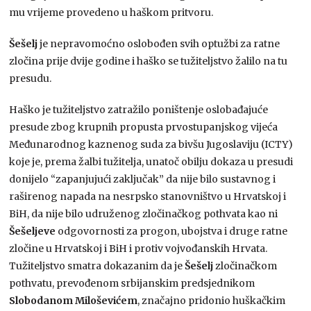
mu vrijeme provedeno u haškom pritvoru.
Šešelj
je nepravomoćno oslobođen svih optužbi za ratne
zločina prije dvije godine i haško se tužiteljstvo žalilo na tu
presudu.
Haško je tužiteljstvo zatražilo poništenje oslobađajuće
presude zbog krupnih propusta prvostupanjskog vijeća
Međunarodnog kaznenog suda za bivšu Jugoslaviju (ICTY)
koje je, prema žalbi tužitelja, unatoč obilju dokaza u presudi
donijelo “zapanjujući zaključak” da nije bilo sustavnog i
raširenog napada na nesrpsko stanovništvo u Hrvatskoj i
BiH, da nije bilo udruženog zločinačkog pothvata kao ni
Šešeljeve
odgovornosti za progon, ubojstva i druge ratne
zločine u Hrvatskoj i BiH i protiv vojvođanskih Hrvata.
Tužiteljstvo smatra dokazanim da je
Šešelj
zločinačkom
pothvatu, prevođenom srbijanskim predsjednikom
Slobodanom Miloševićem
, značajno pridonio huškačkim