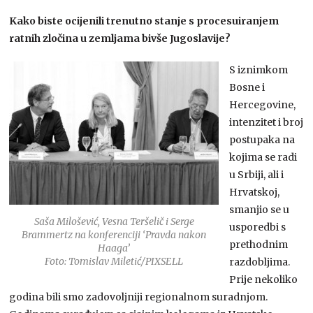
Kako biste ocijenili trenutno stanje s procesuiranjem
ratnih zločina u zemljama bivše Jugoslavije?
S iznimkom
Bosne i
Hercegovine,
intenzitet i broj
postupaka na
kojima se radi
u Srbiji, ali i
Hrvatskoj,
smanjio se u
Saša Milošević, Vesna Teršelič i Serge
usporedbi s
Brammertz na konferenciji ‘Pravda nakon
prethodnim
Haaga’
Foto: Tomislav Miletić/PIXSELL
razdobljima.
Prije nekoliko
godina bili smo zadovoljniji regionalnom suradnjom.