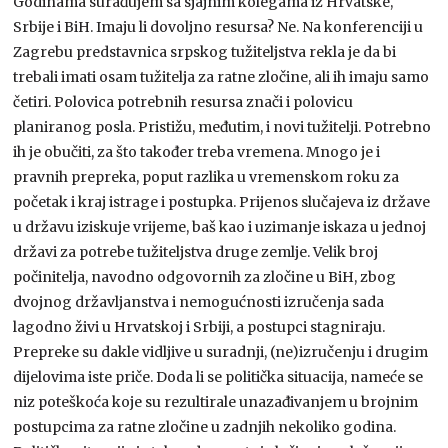
Godinama surađujem sa sjajnim kolegama iz Hrvatske,
Srbije i BiH. Imaju li dovoljno resursa? Ne. Na konferenciji u
Zagrebu predstavnica srpskog tužiteljstva rekla je da bi
trebali imati osam tužitelja za ratne zločine, ali ih imaju samo
četiri. Polovica potrebnih resursa znači i polovicu
planiranog posla. Pristižu, međutim, i novi tužitelji. Potrebno
ih je obučiti, za što također treba vremena. Mnogo je i
pravnih prepreka, poput razlika u vremenskom roku za
početak i kraj istrage i postupka. Prijenos slučajeva iz države
u državu iziskuje vrijeme, baš kao i uzimanje iskaza u jednoj
državi za potrebe tužiteljstva druge zemlje. Velik broj
počinitelja, navodno odgovornih za zločine u BiH, zbog
dvojnog državljanstva i nemogućnosti izručenja sada
lagodno živi u Hrvatskoj i Srbiji, a postupci stagniraju.
Prepreke su dakle vidljive u suradnji, (ne)izručenju i drugim
dijelovima iste priče. Doda li se politička situacija, nameće se
niz poteškoća koje su rezultirale unazađivanjem u brojnim
postupcima za ratne zločine u zadnjih nekoliko godina.