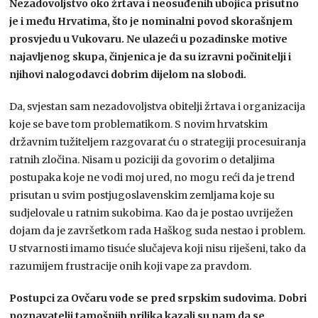
Nezadovoljstvo oko žrtava i neosuđenih ubojica prisutno
je i među Hrvatima, što je nominalni povod skorašnjem
prosvjedu u Vukovaru. Ne ulazeći u pozadinske motive
najavljenog skupa, činjenica je da su izravni počinitelji i
njihovi nalogodavci dobrim dijelom na slobodi.
Da, svjestan sam nezadovoljstva obitelji žrtava i organizacija
koje se bave tom problematikom. S novim hrvatskim
državnim tužiteljem razgovarat ću o strategiji procesuiranja
ratnih zločina. Nisam u poziciji da govorim o detaljima
postupaka koje ne vodi moj ured, no mogu reći da je trend
prisutan u svim postjugoslavenskim zemljama koje su
sudjelovale u ratnim sukobima. Kao da je postao uvriježen
dojam da je završetkom rada Haškog suda nestao i problem.
U stvarnosti imamo tisuće slučajeva koji nisu riješeni, tako da
razumijem frustracije onih koji vape za pravdom.
Postupci za Ovčaru vode se pred srpskim sudovima. Dobri
poznavatelji tamošnjih prilika kazali su nam da se