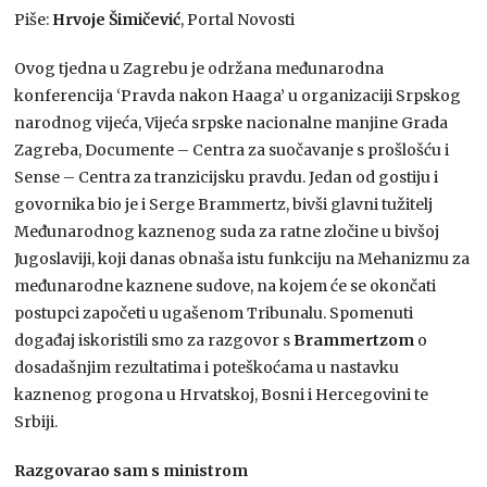
Piše:
Hrvoje Šimičević
, Portal Novosti
Ovog tjedna u Zagrebu je održana međunarodna
konferencija ‘Pravda nakon Haaga’ u organizaciji Srpskog
narodnog vijeća, Vijeća srpske nacionalne manjine Grada
Zagreba, Documente – Centra za suočavanje s prošlošću i
Sense – Centra za tranzicijsku pravdu. Jedan od gostiju i
govornika bio je i Serge Brammertz, bivši glavni tužitelj
Međunarodnog kaznenog suda za ratne zločine u bivšoj
Jugoslaviji, koji danas obnaša istu funkciju na Mehanizmu za
međunarodne kaznene sudove, na kojem će se okončati
postupci započeti u ugašenom Tribunalu. Spomenuti
događaj iskoristili smo za razgovor s
Brammertzom
o
dosadašnjim rezultatima i poteškoćama u nastavku
kaznenog progona u Hrvatskoj, Bosni i Hercegovini te
Srbiji.
Razgovarao sam s ministrom