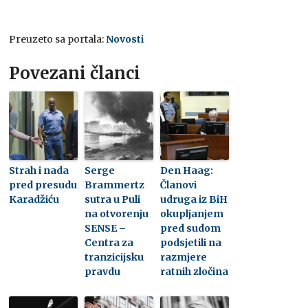
Preuzeto sa portala:
Novosti
Povezani članci
Strah i nada
Serge
Den Haag:
pred presudu
Brammertz
Članovi
Karadžiću
sutra u Puli
udruga iz BiH
na otvorenju
okupljanjem
SENSE –
pred sudom
Centra za
podsjetili na
tranzicijsku
razmjere
pravdu
ratnih zločina