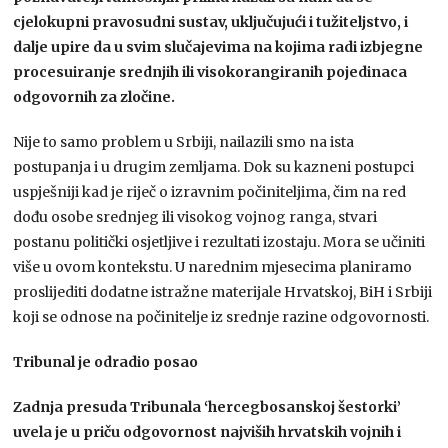
cjelokupni pravosudni sustav, uključujući i tužiteljstvo, i
dalje upire da u svim slučajevima na kojima radi izbjegne
procesuiranje srednjih ili visokorangiranih pojedinaca
odgovornih za zločine.
Nije to samo problem u Srbiji, nailazili smo na ista
postupanja i u drugim zemljama. Dok su kazneni postupci
uspješniji kad je riječ o izravnim počiniteljima, čim na red
dođu osobe srednjeg ili visokog vojnog ranga, stvari
postanu politički osjetljive i rezultati izostaju. Mora se učiniti
više u ovom kontekstu. U narednim mjesecima planiramo
proslijediti dodatne istražne materijale Hrvatskoj, BiH i Srbiji
koji se odnose na počinitelje iz srednje razine odgovornosti.
Tribunal je odradio posao
Zadnja presuda Tribunala ‘hercegbosanskoj šestorki’
uvela je u priču odgovornost najviših hrvatskih vojnih i