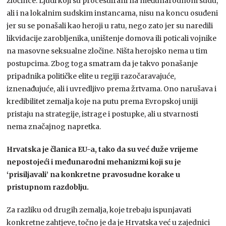
zločince. Ljudi koji su procesuirani na međunarodnom sudu,
ali i na lokalnim sudskim instancama, nisu na koncu osuđeni
jer su se ponašali kao heroji u ratu, nego zato jer su naredili
likvidacije zarobljenika, uništenje domova ili poticali vojnike
na masovne seksualne zločine. Ništa herojsko nema u tim
postupcima. Zbog toga smatram da je takvo ponašanje
pripadnika političke elite u regiji razočaravajuće,
iznenađujuće, ali i uvredljivo prema žrtvama. Ono narušava i
kredibilitet zemalja koje na putu prema Evropskoj uniji
pristaju na strategije, istrage i postupke, ali u stvarnosti
nema značajnog napretka.
Hrvatska je članica EU-a, tako da su već duže vrijeme
nepostojeći i međunarodni mehanizmi koji su je
‘prisiljavali’ na konkretne pravosudne korake u
pristupnom razdoblju.
Za razliku od drugih zemalja, koje trebaju ispunjavati
konkretne zahtjeve, točno je da je Hrvatska već u zajednici