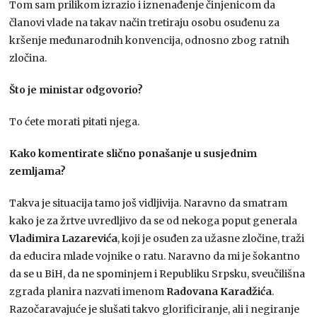
Tom sam prilikom izrazio i iznenađenje činjenicom da
članovi vlade na takav način tretiraju osobu osuđenu za
kršenje međunarodnih konvencija, odnosno zbog ratnih
zločina.
Što je ministar odgovorio?
To ćete morati pitati njega.
Kako komentirate slično ponašanje u susjednim
zemljama?
Takva je situacija tamo još vidljivija. Naravno da smatram
kako je za žrtve uvredljivo da se od nekoga poput generala
Vladimira Lazarevića
, koji je osuđen za užasne zločine, traži
da educira mlade vojnike o ratu. Naravno da mi je šokantno
da se u BiH, da ne spominjem i Republiku Srpsku, sveučilišna
zgrada planira nazvati imenom
Radovana Karadžića
.
Razočaravajuće je slušati takvo glorificiranje, ali i negiranje