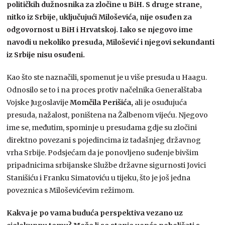
političkih dužnosnika za zločine u BiH. S druge strane,
nitko iz Srbije, uključujući Miloševića, nije osuđen za
odgovornost u BiH i Hrvatskoj. Iako se njegovo ime
navodi u nekoliko presuda, Milošević i njegovi sekundanti
iz Srbije nisu osuđeni.
Kao što ste naznačili, spomenut je u više presuda u Haagu.
Odnosilo se to i na proces protiv načelnika Generalštaba
Vojske Jugoslavije
Momčila Perišića,
ali je osuđujuća
presuda, nažalost, poništena na Žalbenom vijeću. Njegovo
ime se, međutim, spominje u presudama gdje su zločini
direktno povezani s pojedincima iz tadašnjeg državnog
vrha Srbije. Podsjećam da je ponovljeno suđenje bivšim
pripadnicima srbijanske Službe državne sigurnosti Jovici
Stanišiću i Franku Simatoviću u tijeku, što je još jedna
poveznica s Miloševićevim režimom.
Kakva je po vama buduća perspektiva vezano uz