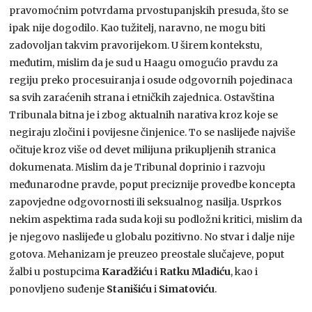
pravomoćnim potvrdama prvostupanjskih presuda, što se
ipak nije dogodilo. Kao tužitelj, naravno, ne mogu biti
zadovoljan takvim pravorijekom. U širem kontekstu,
međutim, mislim da je sud u Haagu omogućio pravdu za
regiju preko procesuiranja i osude odgovornih pojedinaca
sa svih zaraćenih strana i etničkih zajednica. Ostavština
Tribunala bitna je i zbog aktualnih narativa kroz koje se
negiraju zločini i povijesne činjenice. To se naslijeđe najviše
očituje kroz više od devet milijuna prikupljenih stranica
dokumenata. Mislim da je Tribunal doprinio i razvoju
međunarodne pravde, poput preciznije provedbe koncepta
zapovjedne odgovornosti ili seksualnog nasilja. Usprkos
nekim aspektima rada suda koji su podložni kritici, mislim da
je njegovo naslijeđe u globalu pozitivno. No stvar i dalje nije
gotova. Mehanizam je preuzeo preostale slučajeve, poput
žalbi u postupcima
Karadžiću
i
Ratku Mladiću
, kao i
ponovljeno suđenje
Stanišiću
i
Simatoviću
.