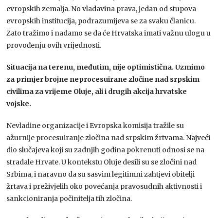
evropskih zemalja. No vladavina prava, jedan od stupova
evropskih institucija, podrazumijeva se za svaku članicu.
Zato tražimo i nadamo se da će Hrvatska imati važnu ulogu u
provođenju ovih vrijednosti.
Situacija na terenu, međutim, nije optimistična. Uzmimo
za primjer brojne neprocesuirane zločine nad srpskim
civilima za vrijeme Oluje, ali i drugih akcija hrvatske
vojske.
Nevladine organizacije i Evropska komisija tražile su
ažurnije procesuiranje zločina nad srpskim žrtvama. Najveći
dio slučajeva koji su zadnjih godina pokrenuti odnosi se na
stradale Hrvate. U kontekstu Oluje desili su se zločini nad
Srbima, i naravno da su sasvim legitimni zahtjevi obitelji
žrtava i preživjelih oko povećanja pravosudnih aktivnosti i
sankcioniranja počinitelja tih zločina.