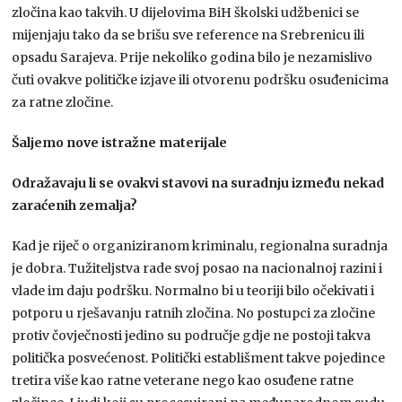
zločina kao takvih. U dijelovima BiH školski udžbenici se
mijenjaju tako da se brišu sve reference na Srebrenicu ili
opsadu Sarajeva. Prije nekoliko godina bilo je nezamislivo
čuti ovakve političke izjave ili otvorenu podršku osuđenicima
za ratne zločine.
Šaljemo nove istražne materijale
Odražavaju li se ovakvi stavovi na suradnju između nekad
zaraćenih zemalja?
Kad je riječ o organiziranom kriminalu, regionalna suradnja
je dobra. Tužiteljstva rade svoj posao na nacionalnoj razini i
vlade im daju podršku. Normalno bi u teoriji bilo očekivati i
potporu u rješavanju ratnih zločina. No postupci za zločine
protiv čovječnosti jedino su područje gdje ne postoji takva
politička posvećenost. Politički establišment takve pojedince
tretira više kao ratne veterane nego kao osuđene ratne