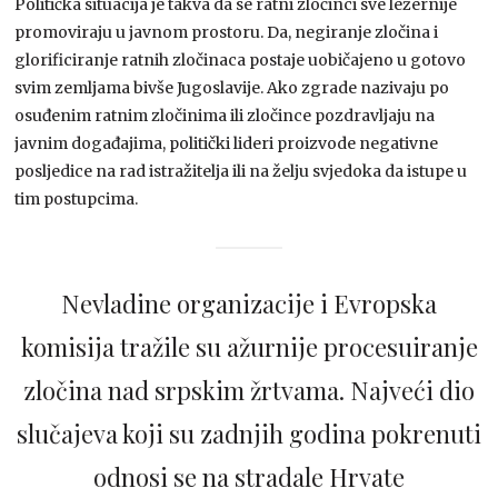
Politička situacija je takva da se ratni zločinci sve ležernije
promoviraju u javnom prostoru. Da, negiranje zločina i
glorificiranje ratnih zločinaca postaje uobičajeno u gotovo
svim zemljama bivše Jugoslavije. Ako zgrade nazivaju po
osuđenim ratnim zločinima ili zločince pozdravljaju na
javnim događajima, politički lideri proizvode negativne
posljedice na rad istražitelja ili na želju svjedoka da istupe u
tim postupcima.
Nevladine organizacije i Evropska
komisija tražile su ažurnije procesuiranje
zločina nad srpskim žrtvama. Najveći dio
slučajeva koji su zadnjih godina pokrenuti
odnosi se na stradale Hrvate