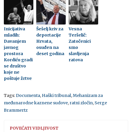
Inicijativa
Šešelj kriv za
Vesna
mladih:
deportacije
Teršelič:
Davanjem
Hrvata,
Zatočenici
javnog
osuđen na
smo
prostora
deset godina
slavljenja
Kordiću gradi
ratova
se društvo
koje ne
poštuje žrtve
Tags:
Documenta
,
Haški tribunal
,
Mehanizam za
međunarodne kaznene sudove
,
ratni zločin
,
Serge
Brammertz
POVEĆATI VIDLJIVOST