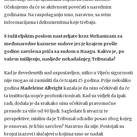
Očekujemo da će se aktivnosti povećati s narednim
godinama. Na raspolaganju smo, naravno, sa svim
informacijama i dokumentima koje trebaju.
S tužiteljskim poslom nastavljate kroz Mehanizam za
međunarodne kaznene sudove jer je krajem prošle
godine završena priča sa sudom u Haagu. Kakvo je, po
vašem mišljenju, nasljeđe nekadašnjeg Tribunala?
Kad je devedesetih sud uspostavljen, nitko u Vijeću sigurnosti
nije mogao ni zamisliti da će trajati 25 godina. Prije nekoliko
godina
Madeleine Albright
kazala je da nisu očekivali da će
ta institucija uopće profunkcionirati. Kad su vidjeli da ipak
radi, dodala je da svakako nisu očekivali pravomoćne
presude za više od 90 ljudi. Sagledate li stvari iz te
perspektive, mislim da je Tribunal odradio posao zbog kojeg
je osnovan. Je li bio savršen? Naravno da nije. Postojali su
brojni izazovi i slučajevi u kojima smo se nadali