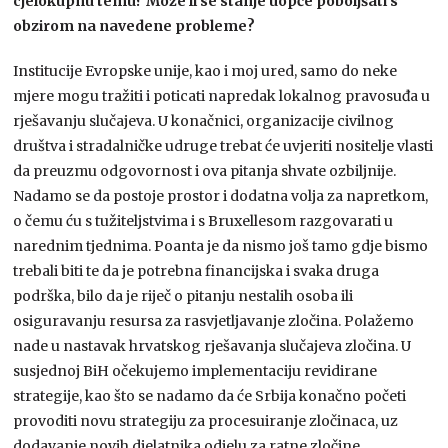
cjelokupnu temu? Može li se stanje uopće poboljšati s
obzirom na navedene probleme?
Institucije Evropske unije, kao i moj ured, samo do neke
mjere mogu tražiti i poticati napredak lokalnog pravosuđa u
rješavanju slučajeva. U konačnici, organizacije civilnog
društva i stradalničke udruge trebat će uvjeriti nositelje vlasti
da preuzmu odgovornost i ova pitanja shvate ozbiljnije.
Nadamo se da postoje prostor i dodatna volja za napretkom,
o čemu ću s tužiteljstvima i s Bruxellesom razgovarati u
narednim tjednima. Poanta je da nismo još tamo gdje bismo
trebali biti te da je potrebna financijska i svaka druga
podrška, bilo da je riječ o pitanju nestalih osoba ili
osiguravanju resursa za rasvjetljavanje zločina. Polažemo
nade u nastavak hrvatskog rješavanja slučajeva zločina. U
susjednoj BiH očekujemo implementaciju revidirane
strategije, kao što se nadamo da će Srbija konačno početi
provoditi novu strategiju za procesuiranje zločinaca, uz
dodavanje novih djelatnika odjelu za ratne zločine.