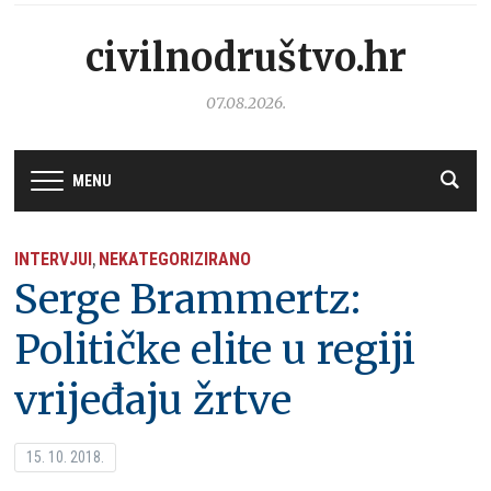
civilnodruštvo.hr
07.08.2026.
MENU
INTERVJUI
NEKATEGORIZIRANO
,
Serge Brammertz:
Političke elite u regiji
vrijeđaju žrtve
15. 10. 2018.