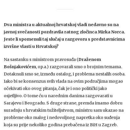
Dva ministra u aktualnoj hrvatskoj vladi nedavno su na
javnoj svečanosti pozdravila ratnog zločinca Mirka Norca.
Jeste li spomenuli taj slučaj u razgovoru s predstavnicima
izvršne vlasti u Hrvatskoj?
Na sastanku s ministrom pravosuđa (
Draženom
Bošnjakovićem
, op.a.) razgovarali smo o brojnim temama.
Dotaknuli smo se, između ostalog, i problema nestalih osoba.
Iako bi se konsenzus svih vlada na ovim područjima mogao
očekivati oko ovog pitanja, čak je i ono politički jako
osjetljivo. O tome ću u narednim danima razgovarati u
Sarajevu i Beogradu. S druge strane, premda imamo dobru
suradnju s hrvatskim tužiteljstvom, ministru sam ukazao na
probleme oko malog i nedovoljnog napretka oko suđenja
koja su prije nekoliko godina prebačena iz BiH u Zagreb.