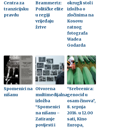
Centra za
Brammertz:
okrugli stol i
tranzicijsku
Političke elite
izložba o
pravdu
u regiji
zločinima na
vrijeđaju
Kosovu
žrtve
ratnog
fotografa
Wadea
Godarda
Spomenici na
Otvorena
“Srebrenica:
nišanu
multimedijalna
genocid u
izložba
osam činova”,
“Spomenici
8. srpnja
na nišanu –
2016. u 12.00
Zatiranje
sati, Kino
povijesti i
Europa,