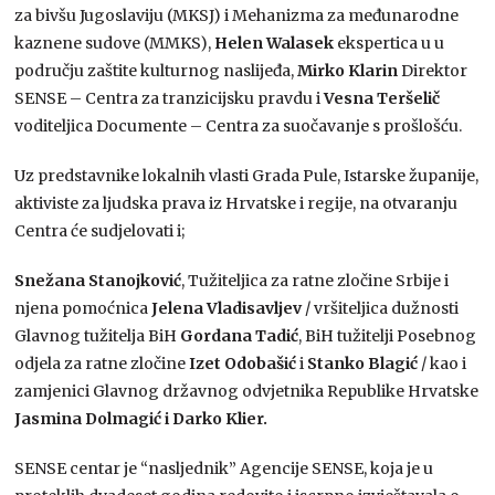
za bivšu Jugoslaviju (MKSJ) i Mehanizma za međunarodne
kaznene sudove (MMKS),
Helen Walasek
ekspertica u u
području zaštite kulturnog naslijeđa,
Mirko Klarin
Direktor
SENSE – Centra za tranzicijsku pravdu i
Vesna Teršelič
voditeljica Documente – Centra za suočavanje s prošlošću.
Uz predstavnike lokalnih vlasti Grada Pule, Istarske županije,
aktiviste za ljudska prava iz Hrvatske i regije, na otvaranju
Centra će sudjelovati i;
Snežana Stanojković
, Tužiteljica za ratne zločine Srbije i
njena pomoćnica
Jelena Vladisavljev
/ vršiteljica dužnosti
Glavnog tužitelja BiH
Gordana Tadić
, BiH tužitelji Posebnog
odjela za ratne zločine
Izet Odobašić
i
Stanko Blagić
/ kao i
zamjenici Glavnog državnog odvjetnika Republike Hrvatske
Jasmina Dolmagić i Darko Klier.
SENSE centar je “nasljednik” Agencije SENSE, koja je u