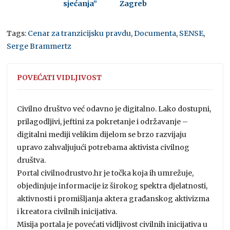
sjećanja”
Zagreb
Tags:
Cenar za tranzicijsku pravdu
,
Documenta
,
SENSE
,
Serge Brammertz
POVEĆATI VIDLJIVOST
Civilno društvo već odavno je digitalno. Lako dostupni,
prilagodljivi, jeftini za pokretanje i održavanje –
digitalni mediji velikim dijelom se brzo razvijaju
upravo zahvaljujući potrebama aktivista civilnog
društva.
Portal civilnodrustvo.hr je točka koja ih umrežuje,
objedinjuje informacije iz širokog spektra djelatnosti,
aktivnosti i promišljanja aktera građanskog aktivizma
i kreatora civilnih inicijativa.
Misija portala je povećati vidljivost civilnih inicijativa u