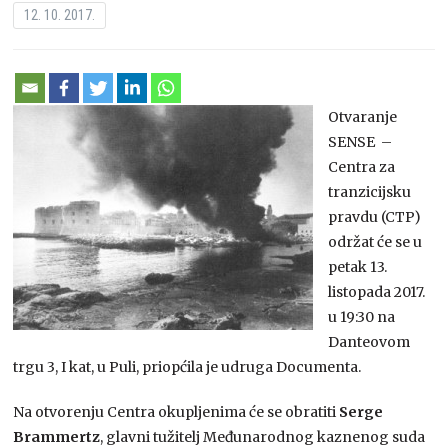
12. 10. 2017.
Otvaranje
SENSE –
Centra za
tranzicijsku
pravdu (CTP)
održat će se u
petak 13.
listopada 2017.
u 19:30 na
Danteovom
trgu 3, I kat, u Puli, priopćila je udruga Documenta.
Na otvorenju Centra okupljenima će se obratiti
Serge
Brammertz
, glavni tužitelj Međunarodnog kaznenog suda