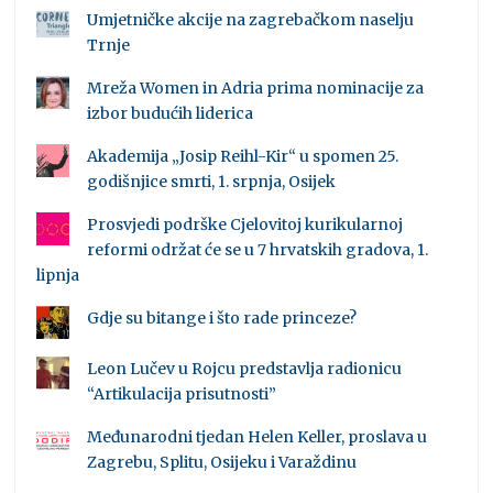
Umjetničke akcije na zagrebačkom naselju
Trnje
Mreža Women in Adria prima nominacije za
izbor budućih liderica
Akademija „Josip Reihl-Kir“ u spomen 25.
godišnjice smrti, 1. srpnja, Osijek
Prosvjedi podrške Cjelovitoj kurikularnoj
reformi održat će se u 7 hrvatskih gradova, 1.
lipnja
Gdje su bitange i što rade princeze?
Leon Lučev u Rojcu predstavlja radionicu
“Artikulacija prisutnosti”
Međunarodni tjedan Helen Keller, proslava u
Zagrebu, Splitu, Osijeku i Varaždinu