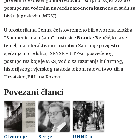
proteklih dvadeset godina redovito i iscrpno izvještavala o
postupcima vođenim na Međunarodnom kaznenom sudu za
bivšu Jugoslaviju (MKSJ).
U prostorijama Centra će istovremeno biti otvorena izložba
“Spomenici na nišanu”, kustosice
Branke Benčić
, koja se
temelji na interaktivnom narativu Zatiranje povijesti i
sjećanja u produkciji SENSE – CTP-a i posvećenog
postupcima koje je MKSJ vodio za razaranja kulturnog,
historijskog i vjerskog nasleđa tokom ratova 1990-tih u
Hrvatskoj, BiH i na Kosovu.
Povezani članci
Otvorenje
Serge
U HND-u