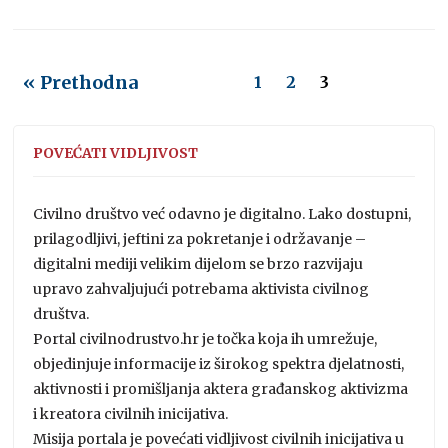
« Prethodna
1
2
3
POVEĆATI VIDLJIVOST
Civilno društvo već odavno je digitalno. Lako dostupni,
prilagodljivi, jeftini za pokretanje i održavanje –
digitalni mediji velikim dijelom se brzo razvijaju
upravo zahvaljujući potrebama aktivista civilnog
društva.
Portal civilnodrustvo.hr je točka koja ih umrežuje,
objedinjuje informacije iz širokog spektra djelatnosti,
aktivnosti i promišljanja aktera građanskog aktivizma
i kreatora civilnih inicijativa.
Misija portala je povećati vidljivost civilnih inicijativa u