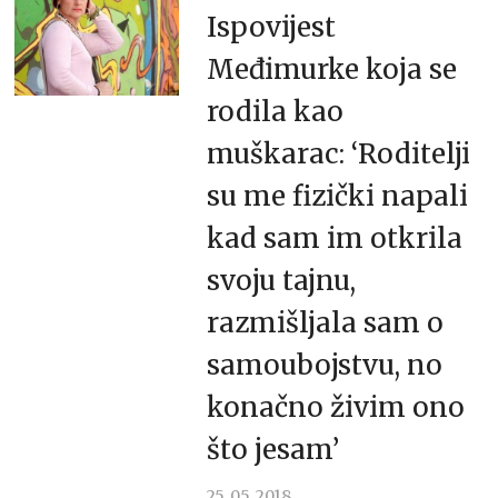
Ispovijest
Međimurke koja se
rodila kao
muškarac: ‘Roditelji
su me fizički napali
kad sam im otkrila
svoju tajnu,
razmišljala sam o
samoubojstvu, no
konačno živim ono
što jesam’
25. 05. 2018.