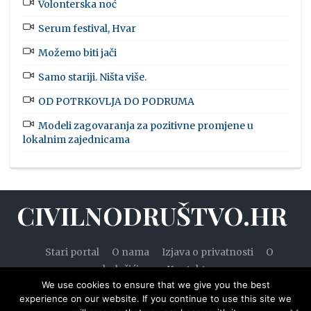
Volonterska noć
Serum festival, Hvar
Možemo biti jači
Samo stariji. Ništa više.
OD POTRKOVLJA DO PODRUMA
Modeli zagovaranja za pozitivne promjene u
lokalnim zajednicama
CIVILNODRUŠTVO.HR
Stari portal
O nama
Izjava o privatnosti
O
kolačićima
Kontakt
We use cookies to ensure that we give you the best
experience on our website. If you continue to use this site we