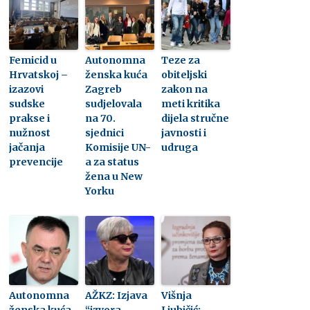
Femicid u
Autonomna
Teze za
Hrvatskoj –
ženska kuća
obiteljski
izazovi
Zagreb
zakon na
sudske
sudjelovala
meti kritika
prakse i
na 70.
dijela stručne
nužnost
sjednici
javnosti i
jačanja
Komisije UN-
udruga
prevencije
a za status
žena u New
Yorku
Autonomna
AŽKZ: Izjava
Višnja
ženska kuća
“izvora
Ljubičić: