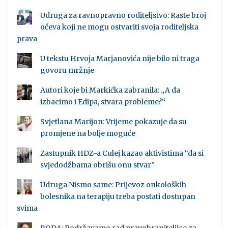
Udruga za ravnopravno roditeljstvo: Raste broj
očeva koji ne mogu ostvariti svoja roditeljska
prava
U tekstu Hrvoja Marjanovića nije bilo ni traga
govoru mržnje
Autori koje bi Markićka zabranila: „A da
izbacimo i Edipa, stvara probleme?“
Svjetlana Marijon: Vrijeme pokazuje da su
promjene na bolje moguće
Zastupnik HDZ-a Culej kazao aktivistima “da si
svjedodžbama obrišu onu stvar”
Udruga Nismo same: Prijevoz onkoloških
bolesnika na terapiju treba postati dostupan
svima