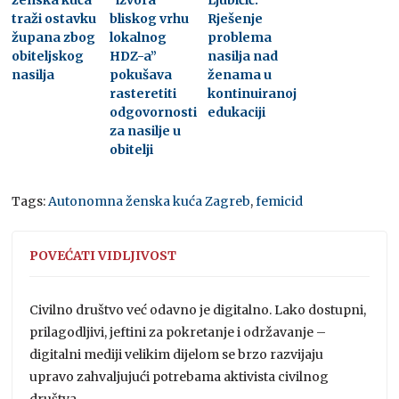
traži ostavku
bliskog vrhu
Rješenje
župana zbog
lokalnog
problema
obiteljskog
HDZ-a”
nasilja nad
nasilja
pokušava
ženama u
rasteretiti
kontinuiranoj
odgovornosti
edukaciji
za nasilje u
obitelji
Tags:
Autonomna ženska kuća Zagreb
,
femicid
POVEĆATI VIDLJIVOST
Civilno društvo već odavno je digitalno. Lako dostupni,
prilagodljivi, jeftini za pokretanje i održavanje –
digitalni mediji velikim dijelom se brzo razvijaju
upravo zahvaljujući potrebama aktivista civilnog
društva.