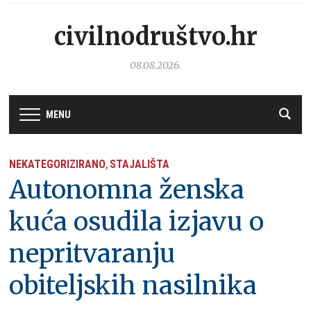
civilnodruštvo.hr
08.08.2026.
MENU
NEKATEGORIZIRANO
STAJALIŠTA
,
Autonomna ženska
kuća osudila izjavu o
nepritvaranju
obiteljskih nasilnika