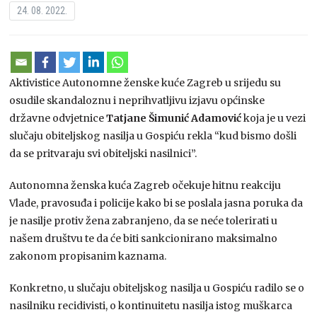
24. 08. 2022.
Aktivistice Autonomne ženske kuće Zagreb u srijedu su
osudile skandaloznu i neprihvatljivu izjavu općinske
državne odvjetnice
Tatjane Šimunić Adamović
koja je u vezi
slučaju obiteljskog nasilja u Gospiću rekla “kud bismo došli
da se pritvaraju svi obiteljski nasilnici”.
Autonomna ženska kuća Zagreb očekuje hitnu reakciju
Vlade, pravosuđa i policije kako bi se poslala jasna poruka da
je nasilje protiv žena zabranjeno, da se neće tolerirati u
našem društvu te da će biti sankcionirano maksimalno
zakonom propisanim kaznama.
Konkretno, u slučaju obiteljskog nasilja u Gospiću radilo se o
nasilniku recidivisti, o kontinuitetu nasilja istog muškarca