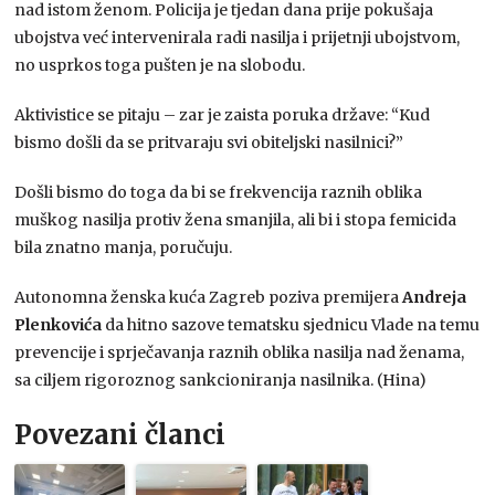
nad istom ženom. Policija je tjedan dana prije pokušaja
ubojstva već intervenirala radi nasilja i prijetnji ubojstvom,
no usprkos toga pušten je na slobodu.
Aktivistice se pitaju – zar je zaista poruka države: “Kud
bismo došli da se pritvaraju svi obiteljski nasilnici?”
Došli bismo do toga da bi se frekvencija raznih oblika
muškog nasilja protiv žena smanjila, ali bi i stopa femicida
bila znatno manja, poručuju.
Autonomna ženska kuća Zagreb poziva premijera
Andreja
Plenkovića
da hitno sazove tematsku sjednicu Vlade na temu
prevencije i sprječavanja raznih oblika nasilja nad ženama,
sa ciljem rigoroznog sankcioniranja nasilnika. (Hina)
Povezani članci