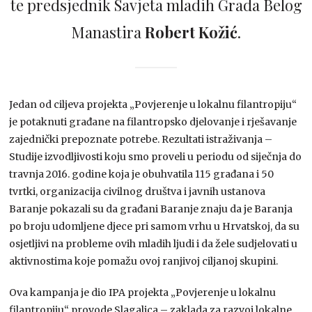
te predsjednik Savjeta mladih Grada Belog
Manastira
Robert Kožić
.
Jedan od ciljeva projekta „Povjerenje u lokalnu filantropiju“
je potaknuti građane na filantropsko djelovanje i rješavanje
zajednički prepoznate potrebe. Rezultati istraživanja –
Studije izvodljivosti koju smo proveli u periodu od siječnja do
travnja 2016. godine koja je obuhvatila 115 građana i 50
tvrtki, organizacija civilnog društva i javnih ustanova
Baranje pokazali su da građani Baranje znaju da je Baranja
po broju udomljene djece pri samom vrhu u Hrvatskoj, da su
osjetljivi na probleme ovih mladih ljudi i da žele sudjelovati u
aktivnostima koje pomažu ovoj ranjivoj ciljanoj skupini.
Ova kampanja je dio IPA projekta „Povjerenje u lokalnu
filantropiju“ provode Slagalica – zaklada za razvoj lokalne