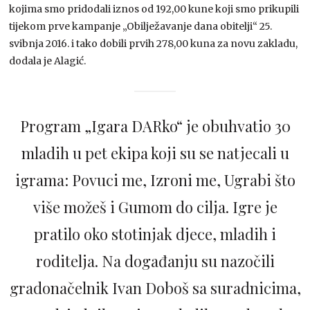
kojima smo pridodali iznos od 192,00 kune koji smo prikupili
tijekom prve kampanje „Obilježavanje dana obitelji“ 25.
svibnja 2016. i tako dobili prvih 278,00 kuna za novu zakladu,
dodala je Alagić.
Program „Igara DARko“ je obuhvatio 30
mladih u pet ekipa koji su se natjecali u
igrama: Povuci me, Izroni me, Ugrabi što
više možeš i Gumom do cilja. Igre je
pratilo oko stotinjak djece, mladih i
roditelja. Na događanju su nazočili
gradonačelnik Ivan Doboš sa suradnicima,