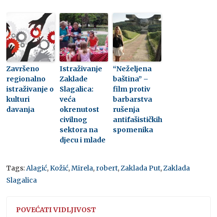
Završeno
Istraživanje
“Neželjena
regionalno
Zaklade
baština” –
istraživanje o
Slagalica:
film protiv
kulturi
veća
barbarstva
davanja
okrenutost
rušenja
civilnog
antifašističkih
sektora na
spomenika
djecu i mlade
Tags:
Alagić
,
Kožić
,
Mirela
,
robert
,
Zaklada Put
,
Zaklada
Slagalica
POVEĆATI VIDLJIVOST