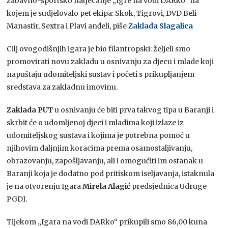
zabavno-sportsko natjecanje „Igre na vodi DARko“ na
kojem je sudjelovalo pet ekipa: Skok, Tigrovi, DVD Beli
Manastir, Sextra i Plavi anđeli, piše
Zaklada Slagalica
Cilj ovogodišnjih igara je bio filantropski: željeli smo
promovirati novu zakladu u osnivanju za djecu i mlade koji
napuštaju udomiteljski sustav i početi s prikupljanjem
sredstava za zakladnu imovinu.
Zaklada PUT
u osnivanju će biti prva takvog tipa u Baranji i
skrbit će o udomljenoj djeci i mladima koji izlaze iz
udomiteljskog sustava i kojima je potrebna pomoć u
njihovim daljnjim koracima prema osamostaljivanju,
obrazovanju, zapošljavanju, ali i omogućiti im ostanak u
Baranji koja je dodatno pod pritiskom iseljavanja, istaknula
je na otvorenju Igara
Mirela Alagić
predsjednica Udruge
PGDI.
Tijekom „Igara na vodi DARko“ prikupili smo 86,00 kuna