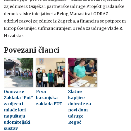
zajednice iz Osijeka i partnerske udruge Projekt građanske
demokratske inicijative iz Belog Manastira i ODRAZ –
održivi razvoj zajednice iz Zagreba, a financira se potporom
Europske unije i sufinanciranjem Ureda za udruge Vlade R.
Hrvatske.
Povezani članci
Osniva se
Prva
Zlatne
Zaklada “Put”
baranjska
kapljice
za djecu i
zaklada PUT
dobrote za
mlade koji
novi dom
napuštaju
udruge
udomiteljski
Regoč
sustav