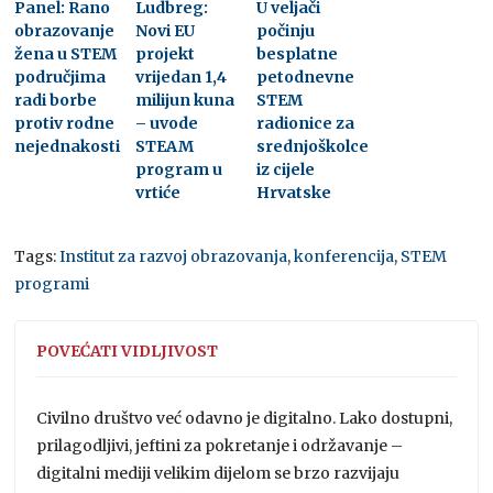
Panel: Rano
Ludbreg:
U veljači
obrazovanje
Novi EU
počinju
žena u STEM
projekt
besplatne
područjima
vrijedan 1,4
petodnevne
radi borbe
milijun kuna
STEM
protiv rodne
– uvode
radionice za
nejednakosti
STEAM
srednjoškolce
program u
iz cijele
vrtiće
Hrvatske
Tags:
Institut za razvoj obrazovanja
,
konferencija
,
STEM
programi
POVEĆATI VIDLJIVOST
Civilno društvo već odavno je digitalno. Lako dostupni,
prilagodljivi, jeftini za pokretanje i održavanje –
digitalni mediji velikim dijelom se brzo razvijaju