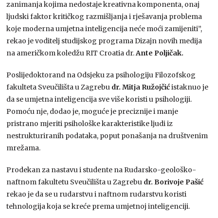
zanimanja kojima nedostaje kreativna komponenta, onaj
ljudski faktor kritičkog razmišljanja i rješavanja problema
koje moderna umjetna inteligencija neće moći zamijeniti”,
rekao je voditelj studijskog programa Dizajn novih medija
na američkom koledžu RIT Croatia dr.
Ante Poljičak.
Poslijedoktorand na Odsjeku za psihologiju Filozofskog
fakulteta Sveučilišta u Zagrebu
dr. Mitja Ružojčić
istaknuo je
da se umjetna inteligencija sve više koristi u psihologiji.
Pomoću nje, dodao je, moguće je preciznije i manje
pristrano mjeriti psihološke karakteristike ljudi iz
nestrukturiranih podataka, poput ponašanja na društvenim
mrežama.
Prodekan za nastavu i studente na Rudarsko-geološko-
naftnom fakultetu Sveučilišta u Zagrebu
dr. Borivoje Pašić
rekao je da se u rudarstvu i naftnom rudarstvu koristi
tehnologija koja se kreće prema umjetnoj inteligenciji.