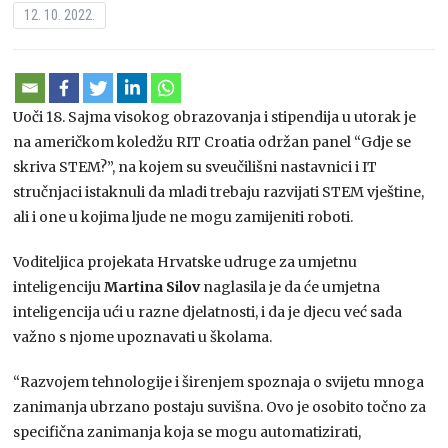
12. 10. 2022.
Uoči 18. Sajma visokog obrazovanja i stipendija u utorak je
na američkom koledžu RIT Croatia održan panel “Gdje se
skriva STEM?”, na kojem su sveučilišni nastavnici i IT
stručnjaci istaknuli da mladi trebaju razvijati STEM vještine,
ali i one u kojima ljude ne mogu zamijeniti roboti.
Voditeljica projekata Hrvatske udruge za umjetnu
inteligenciju
Martina Silov
naglasila je da će umjetna
inteligencija ući u razne djelatnosti, i da je djecu već sada
važno s njome upoznavati u školama.
“Razvojem tehnologije i širenjem spoznaja o svijetu mnoga
zanimanja ubrzano postaju suvišna. Ovo je osobito točno za
specifična zanimanja koja se mogu automatizirati,