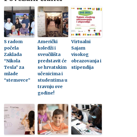
S radom
Američki
Virtualni
počela
koledži i
Sajam
Zaklada
sveučilišta
visokog
“Nikola
predstavit će
obrazovanja i
Tesla” za
se hrvatskim
stipendija
mlade
učenicima i
“stemovce”
studentima u
travnju ove
godine!