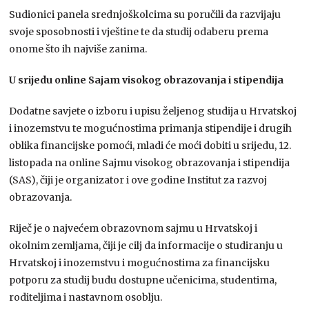
Sudionici panela srednjoškolcima su poručili da razvijaju
svoje sposobnosti i vještine te da studij odaberu prema
onome što ih najviše zanima.
U srijedu online Sajam visokog obrazovanja i stipendija
Dodatne savjete o izboru i upisu željenog studija u Hrvatskoj
i inozemstvu te mogućnostima primanja stipendije i drugih
oblika financijske pomoći, mladi će moći dobiti u srijedu, 12.
listopada na online Sajmu visokog obrazovanja i stipendija
(SAS), čiji je organizator i ove godine Institut za razvoj
obrazovanja.
Riječ je o najvećem obrazovnom sajmu u Hrvatskoj i
okolnim zemljama, čiji je cilj da informacije o studiranju u
Hrvatskoj i inozemstvu i mogućnostima za financijsku
potporu za studij budu dostupne učenicima, studentima,
roditeljima i nastavnom osoblju.