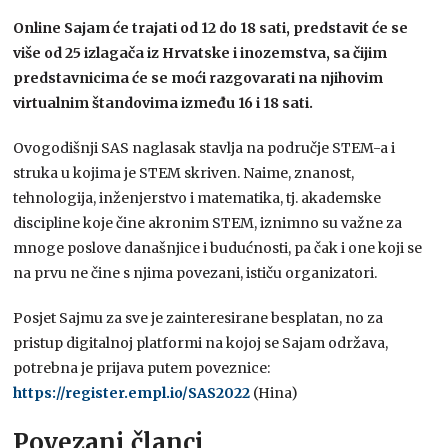
Online Sajam će trajati od 12 do 18 sati, predstavit će se
više od 25 izlagača iz Hrvatske i inozemstva, sa čijim
predstavnicima će se moći razgovarati na njihovim
virtualnim štandovima između 16 i 18 sati.
Ovogodišnji SAS naglasak stavlja na područje STEM-a i
struka u kojima je STEM skriven. Naime, znanost,
tehnologija, inženjerstvo i matematika, tj. akademske
discipline koje čine akronim STEM, iznimno su važne za
mnoge poslove današnjice i budućnosti, pa čak i one koji se
na prvu ne čine s njima povezani, ističu organizatori.
Posjet Sajmu za sve je zainteresirane besplatan, no za
pristup digitalnoj platformi na kojoj se Sajam održava,
potrebna je prijava putem poveznice:
https://register.empl.io/SAS2022
(Hina)
Povezani članci