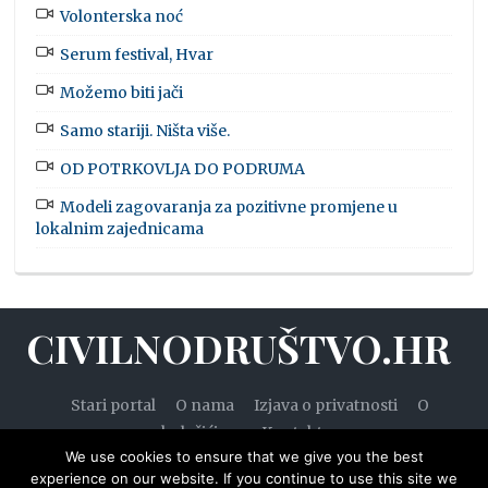
Volonterska noć
Serum festival, Hvar
Možemo biti jači
Samo stariji. Ništa više.
OD POTRKOVLJA DO PODRUMA
Modeli zagovaranja za pozitivne promjene u
lokalnim zajednicama
CIVILNODRUŠTVO.HR
Stari portal
O nama
Izjava o privatnosti
O
kolačićima
Kontakt
We use cookies to ensure that we give you the best
experience on our website. If you continue to use this site we