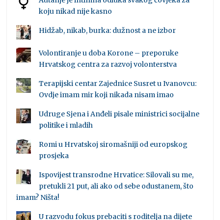
Autanje je intimna odluka svakog čovjeka za
koju nikad nije kasno
Hidžab, nikab, burka: dužnost a ne izbor
Volontiranje u doba Korone – preporuke
Hrvatskog centra za razvoj volonterstva
Terapijski centar Zajednice Susret u Ivanovcu:
Ovdje imam mir koji nikada nisam imao
Udruge Sjena i Anđeli pisale ministrici socijalne
politike i mladih
Romi u Hrvatskoj siromašniji od europskog
prosjeka
Ispovijest transrodne Hrvatice: Silovali su me,
pretukli 21 put, ali ako od sebe odustanem, što
imam? Ništa!
U razvodu fokus prebaciti s roditelja na dijete