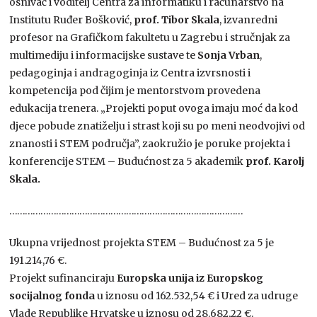
osnivač i voditelj Centra za informatiku i računarstvo na
Institutu Ruđer Bošković,
prof. Tibor Skala
, izvanredni
profesor na Grafičkom fakultetu u Zagrebu i stručnjak za
multimediju i informacijske sustave te
Sonja Vrban
,
pedagoginja i andragoginja iz Centra izvrsnosti i
kompetencija pod čijim je mentorstvom provedena
edukacija trenera. „Projekti poput ovoga imaju moć da kod
djece pobude znatiželju i strast koji su po meni neodvojivi od
znanosti i STEM područja”, zaokružio je poruke projekta i
konferencije STEM – Budućnost za 5 akademik
prof. Karolj
Skala.
………………………………………………………………………………
Ukupna vrijednost projekta STEM – Budućnost za 5 je
191.214,76 €.
Projekt sufinanciraju
Europska unija iz Europskog
socijalnog fonda
u iznosu od 162.532,54 € i Ured za udruge
Vlade Republike Hrvatske u iznosu od 28.682,22 €.