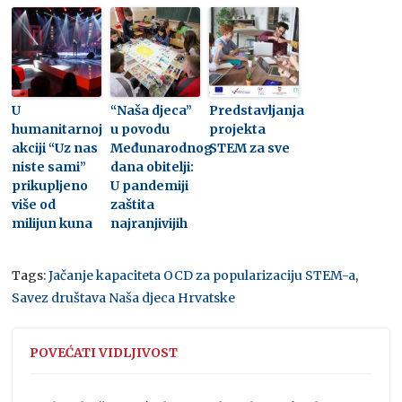
U
“Naša djeca”
Predstavljanja
humanitarnoj
u povodu
projekta
akciji “Uz nas
Međunarodnog
STEM za sve
niste sami”
dana obitelji:
prikupljeno
U pandemiji
više od
zaštita
milijun kuna
najranjivijih
Tags:
Jačanje kapaciteta OCD za popularizaciju STEM-a
,
Savez društava Naša djeca Hrvatske
POVEĆATI VIDLJIVOST