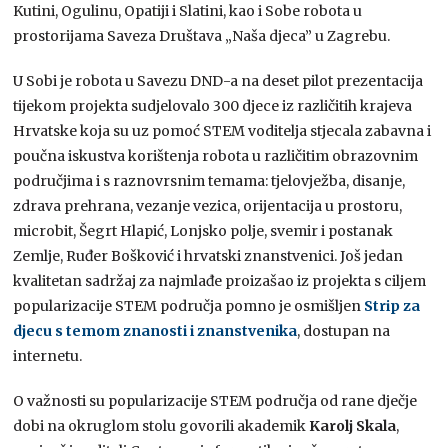
Kutini, Ogulinu, Opatiji i Slatini, kao i Sobe robota u
prostorijama Saveza Društava „Naša djeca” u Zagrebu.
U Sobi je robota u Savezu DND-a na deset pilot prezentacija
tijekom projekta sudjelovalo 300 djece iz različitih krajeva
Hrvatske koja su uz pomoć STEM voditelja stjecala zabavna i
poučna iskustva korištenja robota u različitim obrazovnim
područjima i s raznovrsnim temama: tjelovježba, disanje,
zdrava prehrana, vezanje vezica, orijentacija u prostoru,
microbit, Šegrt Hlapić, Lonjsko polje, svemir i postanak
Zemlje, Ruđer Bošković i hrvatski znanstvenici. Još jedan
kvalitetan sadržaj za najmlađe proizašao iz projekta s ciljem
popularizacije STEM područja pomno je osmišljen
Strip za
djecu s temom znanosti i znanstvenika
, dostupan na
internetu.
O važnosti su popularizacije STEM područja od rane dječje
dobi na okruglom stolu govorili akademik
Karolj Skala
,