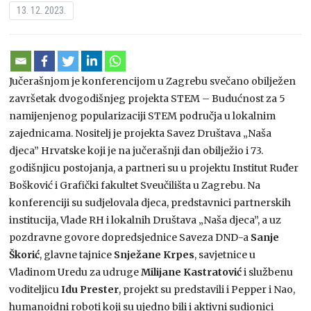
13. 12. 2023.
Jučerašnjom je konferencijom u Zagrebu svečano obilježen
završetak dvogodišnjeg projekta STEM – Budućnost za 5
namijenjenog popularizaciji STEM područja u lokalnim
zajednicama. Nositelj je projekta Savez Društava „Naša
djeca” Hrvatske koji je na jučerašnji dan obilježio i 73.
godišnjicu postojanja, a partneri su u projektu Institut Ruđer
Bošković i Grafički fakultet Sveučilišta u Zagrebu. Na
konferenciji su sudjelovala djeca, predstavnici partnerskih
institucija, Vlade RH i lokalnih Društava „Naša djeca”, a uz
pozdravne govore dopredsjednice Saveza DND-a
Sanje
Škorić
, glavne tajnice
Snježane Krpes
, savjetnice u
Vladinom Uredu za udruge
Milijane Kastratović
i službenu
voditeljicu
Idu Prester
, projekt su predstavili i Pepper i Nao,
humanoidni roboti koji su ujedno bili i aktivni sudionici