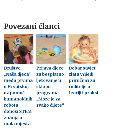
Povezani članci
Društvo
Prijava djece
Dobar savjet
„Naša djeca“
za besplatno
zlata vrijedi:
među prvima
ljetovanje u
priručnici za
u Hrvatskoj
sklopu
roditelje u
uz pomoć
programa
teoriji i praksi
humanoidnih
„More je za
robota
svako dijete“
donosi STEM
znanja u
mala mjesta