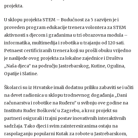
projekta.
U sklopu projekta STEM – Budućnost za 5 razvijen je i
proveden program edukacije trenera volontera za STEM
aktivnosti s djecom i građanima u tri obrazovna modula –
informatika, multimedija i robotika u trajanju od 120 sati.
Petnaest certificiranih trenera koji su prošli obuku vrijedno
je naslijeđe ovog projekta za lokalne zajednice i Društva
„Naša djeca” na području Jastrebarskog, Kutine, Ogulina,
Opatije i Slatine.
Školarci su iz Hrvatske imali dodatnu priliku zabaviti se i učiti
na devet radionica u sklopu trodnevnog događanja „Dani
računarstva i robotike na Ruđeru” u svibnju ove godine na
Institutu Ruđer Bošković u Zagrebu, a kroz projekt su
partneri osigurali i trajni postav inovativnih interaktivnih
sadržaja. Tako djeci i svim zainteresiranima ostaju na
raspolaganju popularni Kutak za robote u Jastrebarskom,