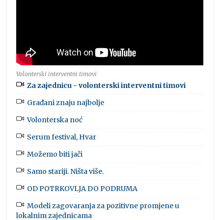
Volonterski interventni timovi
Za zajednicu - volonterski interventni timovi
Građani znaju najbolje
Volonterska noć
Serum festival, Hvar
Možemo biti jači
Samo stariji. Ništa više.
OD POTRKOVLJA DO PODRUMA
Modeli zagovaranja za pozitivne promjene u
lokalnim zajednicama