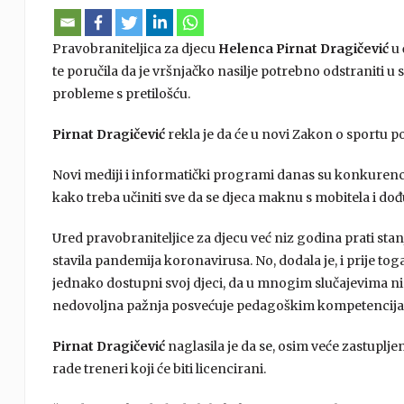
Pravobraniteljica za djecu
Helenca Pirnat Dragičević
u 
te poručila da je vršnjačko nasilje potrebno odstraniti u 
probleme s pretilošću.
Pirnat
Dragičević
rekla je da će u novi Zakon o sportu po
Novi mediji i informatički programi danas su konkurenci
kako treba učiniti sve da se djeca maknu s mobitela i do
Ured pravobraniteljice za djecu već niz godina prati stan
stavila pandemija koronavirusa. No, dodala je, i prije tog
jednako dostupni svoj djeci, da u mnogim slučajevima nis
nedovoljna pažnja posvećuje pedagoškim kompetencijama 
Pirnat Dragičević
naglasila je da se, osim veće zastuplj
rade treneri koji će biti licencirani.