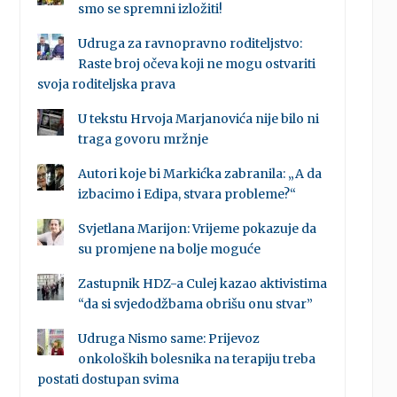
smo se spremni izložiti!
Udruga za ravnopravno roditeljstvo:
Raste broj očeva koji ne mogu ostvariti
svoja roditeljska prava
U tekstu Hrvoja Marjanovića nije bilo ni
traga govoru mržnje
Autori koje bi Markićka zabranila: „A da
izbacimo i Edipa, stvara probleme?“
Svjetlana Marijon: Vrijeme pokazuje da
su promjene na bolje moguće
Zastupnik HDZ-a Culej kazao aktivistima
“da si svjedodžbama obrišu onu stvar”
Udruga Nismo same: Prijevoz
onkoloških bolesnika na terapiju treba
postati dostupan svima