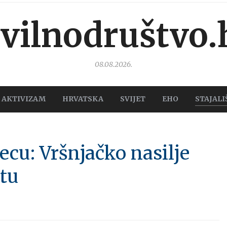
ivilnodruštvo.
08.08.2026.
AKTIVIZAM
HRVATSKA
SVIJET
EHO
STAJALI
jecu: Vršnjačko nasilje
rtu