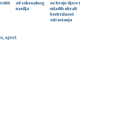
brobit
od seksualnog
su broju djece i
nasilja
mladih ukrali
bezbrižnost
odrastanja
cu
,
sport