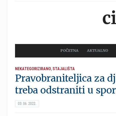
c
POČETNA
AKTUALNO
NEKATEGORIZIRANO
STAJALIŠTA
,
Pravobraniteljica za d
treba odstraniti u spo
03. 06. 2022.