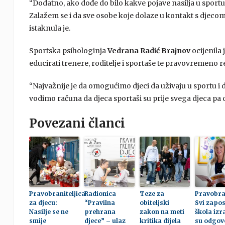
“Dodatno, ako dođe do bilo kakve pojave nasilja u sportu
Zalažem se i da sve osobe koje dolaze u kontakt s djecom
istaknula je.
Sportska psihologinja
Vedrana Radić Brajnov
ocijenila 
educirati trenere, roditelje i sportaše te pravovremeno re
“Najvažnije je da omogućimo djeci da uživaju u sportu i d
vodimo računa da djeca sportaši su prije svega djeca pa o
Povezani članci
Pravobraniteljica
Radionica
Teze za
Pravobran
za djecu:
“Pravilna
obiteljski
Svi zapos
Nasilje se ne
prehrana
zakon na meti
škola izr
smije
djece” – ulaz
kritika dijela
su odgov