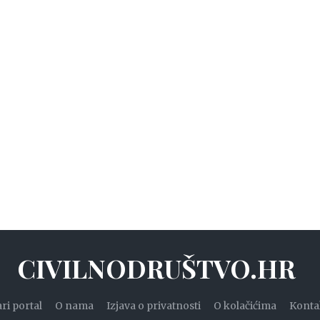
CIVILNODRUŠTVO.HR
ari portal
O nama
Izjava o privatnosti
O kolačićima
Konta