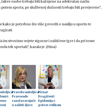
, takve osobe trebaju biti kažnjene na adekvatan način.
 putem sporta, po službenoj dužnosti trebaju biti provjerene”,
je kako je potrebno što više govoriti o nasilju u sportu te
agirati.
a im stvorimo uvjete sigurne i zaštićene igre i da pri tome
nda tek sportaši”, kazala je. (Hina)
iteljica:
Pravobraniteljica:
Pirnat
lenici
Pravosuđe
Dragičević:
avno
razočaravajuće
Epidemija i
orni
u zaštiti djece
potres velikom