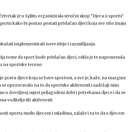
četvrtak je u Splitu organizirala stručni skup “Djeca u sportu”
sportu kako bi postao postati privlačan djeci koja sve više imaju
kušati implementirati nove ideje i razmišljanja.
ja tome da sport bude privlačan djeci, rekla je te napomenula
đu na sportske terene.
je prava djece koja se bave sportom, a sve je, kaže, na margine
a se upozoravalo na to da sportske aktivnosti i sadržaji nisu
u u dovoljnoj mjeri prilagođeni dobi i potrebama djece i da se
voditelja tih aktivnosti.
enosti sporta među djecom i mladima, zalaže i za to da s djecom