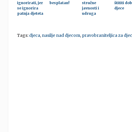
ignorirati, jer
besplatan!
stručne
štititi do
se ignorira
javnosti i
djece
patnja djeteta
udruga
Tags:
djeca
,
nasilje nad djecom
,
pravobraniteljica za dje