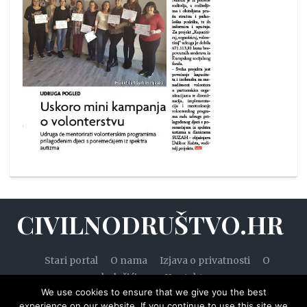
CIVILNODRUŠTVO.HR
Stari portal
O nama
Izjava o privatnosti
O
kolačićima
Kontakt
We use cookies to ensure that we give you the best
experience on our website. If you continue to use this site we