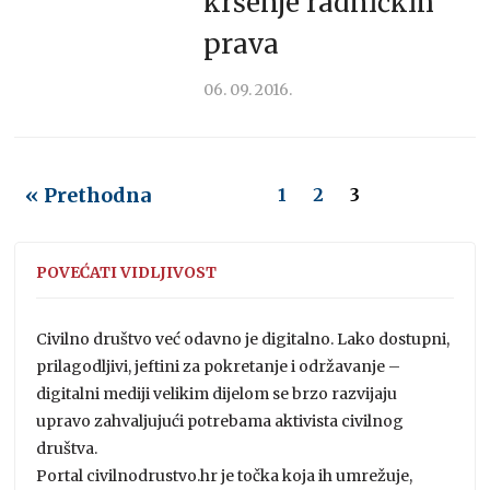
kršenje radničkih
prava
06. 09. 2016.
« Prethodna
1
2
3
POVEĆATI VIDLJIVOST
Civilno društvo već odavno je digitalno. Lako dostupni,
prilagodljivi, jeftini za pokretanje i održavanje –
digitalni mediji velikim dijelom se brzo razvijaju
upravo zahvaljujući potrebama aktivista civilnog
društva.
Portal civilnodrustvo.hr je točka koja ih umrežuje,