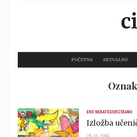
c
POČETNA
AKTUALNO
Oznaka
EHO
NEKATEGORIZIRANO
Izložba učeni
28. 11. 2016.