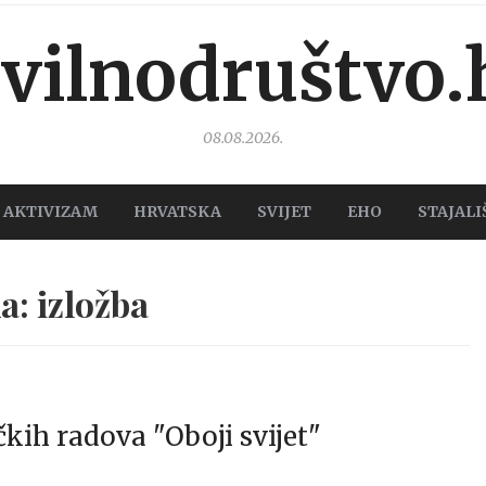
ivilnodruštvo.
08.08.2026.
AKTIVIZAM
HRVATSKA
SVIJET
EHO
STAJALI
: izložba
čkih radova "Oboji svijet"