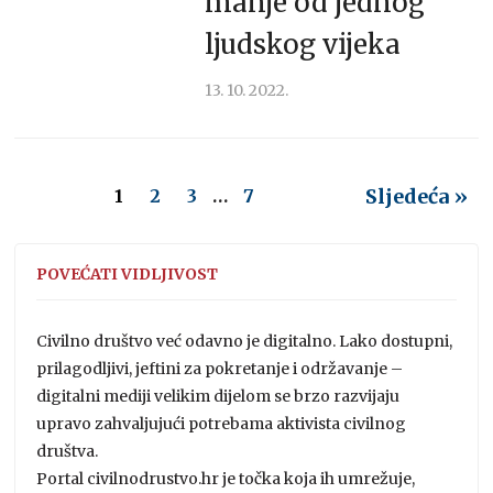
manje od jednog
ljudskog vijeka
13. 10. 2022.
Sljedeća »
1
2
3
…
7
POVEĆATI VIDLJIVOST
Civilno društvo već odavno je digitalno. Lako dostupni,
prilagodljivi, jeftini za pokretanje i održavanje –
digitalni mediji velikim dijelom se brzo razvijaju
upravo zahvaljujući potrebama aktivista civilnog
društva.
Portal civilnodrustvo.hr je točka koja ih umrežuje,