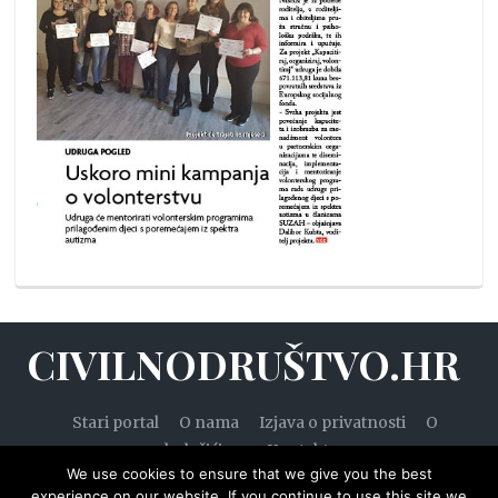
CIVILNODRUŠTVO.HR
Stari portal
O nama
Izjava o privatnosti
O
kolačićima
Kontakt
We use cookies to ensure that we give you the best
experience on our website. If you continue to use this site we