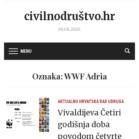
civilnodruštvo.hr
06.08.2026.
MENU
Oznaka: WWF Adria
AKTUALNO
HRVATSKA
RAD UDRUGA
Vivaldijeva Četiri
godišnja doba
povodom četvrte