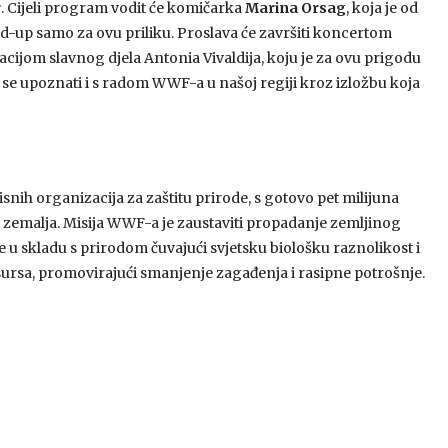
r
. Cijeli program vodit će komičarka
Marina Orsag
, koja je od
d-up samo za ovu priliku. Proslava će završiti koncertom
tacijom slavnog djela Antonia Vivaldija, koju je za ovu prigodu
 se upoznati i s radom WWF-a u našoj regiji kroz izložbu koja
snih organizacija za zaštitu prirode, s gotovo pet milijuna
 zemalja. Misija WWF-a je zaustaviti propadanje zemljinog
ve u skladu s prirodom čuvajući svjetsku biološku raznolikost i
ursa, promovirajući smanjenje zagađenja i rasipne potrošnje.