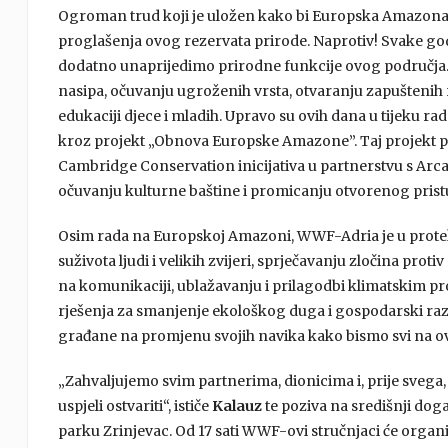
Ogroman trud koji je uložen kako bi Europska Amazona
proglašenja ovog rezervata prirode. Naprotiv! Svake go
dodatno unaprijedimo prirodne funkcije ovog područja. T
nasipa, očuvanju ugroženih vrsta, otvaranju zapuštenih
edukaciji djece i mladih. Upravo su ovih dana u tijeku ra
kroz projekt „Obnova Europske Amazone”. Taj projekt 
Cambridge Conservation inicijativa u partnerstvu s Arc
očuvanju kulturne baštine i promicanju otvorenog prist
Osim rada na Europskoj Amazoni, WWF-Adria je u protekl
suživota ljudi i velikih zvijeri, sprječavanju zločina protiv
na komunikaciji, ublažavanju i prilagodbi klimatskim p
rješenja za smanjenje ekološkog duga i gospodarski razv
građane na promjenu svojih navika kako bismo svi na ov
„Zahvaljujemo svim partnerima, dionicima i, prije sveg
uspjeli ostvariti“, ističe
Kalauz
te poziva na središnji do
parku Zrinjevac. Od 17 sati WWF-ovi stručnjaci će organiz