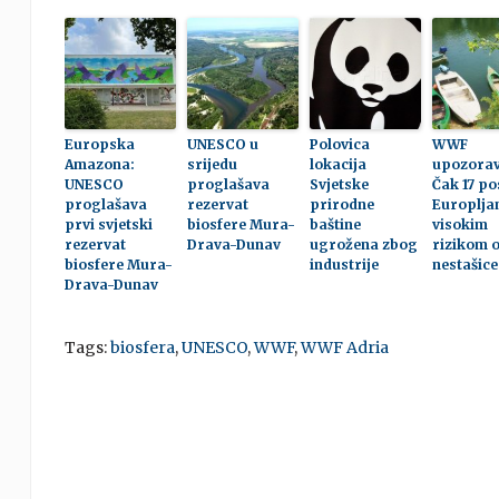
Europska
UNESCO u
Polovica
WWF
Amazona:
srijedu
lokacija
upozorav
UNESCO
proglašava
Svjetske
Čak 17 po
proglašava
rezervat
prirodne
Europlja
prvi svjetski
biosfere Mura-
baštine
visokim
rezervat
Drava-Dunav
ugrožena zbog
rizikom 
biosfere Mura-
industrije
nestašice
Drava-Dunav
Tags:
biosfera
,
UNESCO
,
WWF
,
WWF Adria