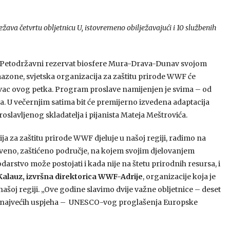
žava četvrtu obljetnicu U, istovremeno obilježavajući i 10 službenih
io Petodržavni rezervat biosfere Mura-Drava-Dunav svojom
zone, svjetska organizacija za zaštitu prirode WWF će
vac ovog petka. Program proslave namijenjen je svima – od
ana. U večernjim satima bit će premijerno izvedena adaptacija
roslavljenog skladatelja i pijanista Mateja Meštrovića.
ja za zaštitu prirode WWF djeluje u našoj regiji, radimo na
tveno, zaštićeno područje, na kojem svojim djelovanjem
arstvo može postojati i kada nije na štetu prirodnih resursa, i
alauz, izvršna direktorica WWF-Adrije
, organizacije koja je
šoj regiji. „Ove godine slavimo dvije važne obljetnice – deset
ih najvećih uspjeha – UNESCO-vog proglašenja Europske