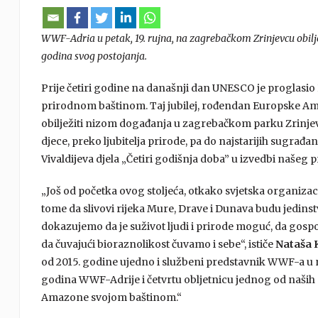
WWF-Adria u petak, 19. rujna, na zagrebačkom Zrinjevcu obilje
godina svog postojanja.
Prije četiri godine na današnji dan UNESCO je proglas
prirodnom baštinom. Taj jubilej, rođendan Europske Ama
obilježiti nizom događanja u zagrebačkom parku Zrinje
djece, preko ljubitelja prirode, pa do najstarijih sugrađ
Vivaldijeva djela „Četiri godišnja doba” u izvedbi našeg p
„Još od početka ovog stoljeća, otkako svjetska organizaci
tome da slivovi rijeka Mure, Drave i Dunava budu jedins
dokazujemo da je suživot ljudi i prirode moguć, da gospod
da čuvajući bioraznolikost čuvamo i sebe“, ističe
Nataša K
od 2015. godine ujedno i službeni predstavnik WWF-a u na
godina WWF-Adrije i četvrtu obljetnicu jednog od naš
Amazone svojom baštinom.“