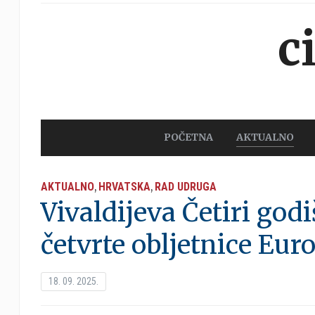
c
POČETNA
AKTUALNO
AKTUALNO
HRVATSKA
RAD UDRUGA
,
,
Vivaldijeva Četiri go
četvrte obljetnice Eu
18. 09. 2025.