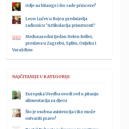
Gdje su bitange i što rade princeze?
Leon Lučev u Rojcu predstavlja
radionicu “Artikulacija prisutnosti”
Međunarodni tjedan Helen Keller,
proslava u Zagrebu, Splitu, Osijeku i
Varaždinu
NAJČITANIJE U KATEGORIJI
Europska Uredba uvodi red u pitanju
alimentacija za djecu
Što je osobna asistencija i tko može
ostvariti pravo?