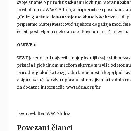
svoje znanje o prirodi uz iskusnu lovkinju
Moranu Ziba
prvih dana uz WWF-Adriju, a pripremit će i poseban stan
„Četiri godišnja doba u vrijeme klimatske krize”
, adap
pripremio
Matej Meštrović
. Tijekom događaja moći ćete
će biti postavljena cijeli dan oko Paviljona na Zrinjevcu.
O WWF-u:
WWF je jedna od najvećih i najuglednijih svjetskih nezavi
pristaša i globalnom mrežom aktivnom u više od stotinu
prirodnog okoliša te izgraditi budućnost u kojoj ljudi ži
osiguravajući održivu uporabu obnovljivih prirodnih res
Za dodatne informacije: wwfadria.org/hr.
Izvor: e-bilten WWF-Adria
Povezani članci