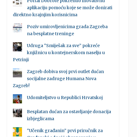
Portal Dobrote pokrenuo inovativnu
aplikaciju pomoću koje se može donirati
direktno krajnjim korisnicima
Poziv umirovljenicima grada Zagreba
na besplatne treninge
Udruga “Smiješak za sve” pokreće
knjižnicu u kontejnerskom naselju u
Petrinji
Zagreb dobiva svoj prvi outlet dućan
socijalne zadruge Humana Nova
Zagreb!
Udomiteljstvo u Republici Hrvatskoj
Besplatan dućan za ostavljanje donacija
izbjeglicama
“Učenik građanin” prvi priručnik za