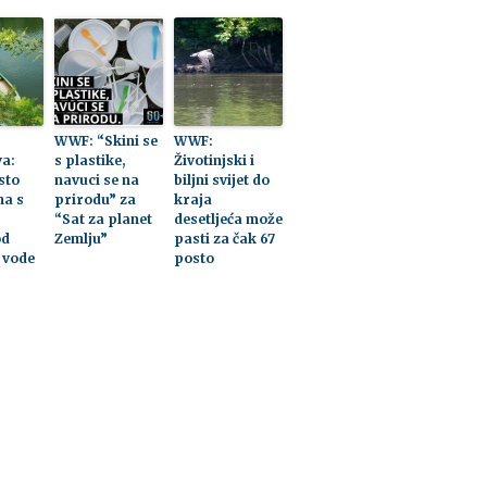
WWF: “Skini se
WWF:
a:
s plastike,
Životinjski i
sto
navuci se na
biljni svijet do
na s
prirodu” za
kraja
“Sat za planet
desetljeća može
od
Zemlju”
pasti za čak 67
 vode
posto