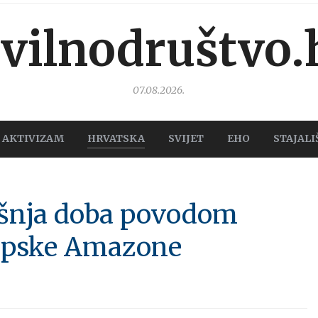
ivilnodruštvo.
07.08.2026.
AKTIVIZAM
HRVATSKA
SVIJET
EHO
STAJALI
dišnja doba povodom
ropske Amazone