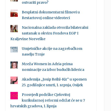
ostvariti pravo?
Besplatni dokumentarni filmovi u
Restartovoj online videoteci
Nacionalna zaklada otvorila bilateralni
sastanak u okviru Fondova EGP I
Kraljevine Norveške
Umjetničke akcije na zagrebačkom
naselju Trnje
Mreža Women in Adria prima
nominacije za izbor budućih liderica
Akademija „Josip Reihl-Kir“ u spomen
25. godišnjice smrti, 1. srpnja, Osijek
Prosvjedi podrške Cjelovitoj
kurikularnoj reformi održat će se u 7
hrvatskih gradova, 1. lipnja