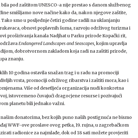
 bila pod zaštitom UNESCO-a nije prestao s danom službenog
dine smišljamo nove načine kako da, nakon njegove zaštite,
ako smo u posljednje četiri godine radili na uklanjanju
 rukavaca, obnovi poplavnih šuma, razvoju održivog turizma i
dovi proširivanja kanala Nadjhat u Parku prirode Kopački rit,
podržava
Endangered Landscapes and Seascapes,
kojim upravlja
adijom, dobrotvornom zakladom koja radi na zaštiti prirode,
upa znanju.
ih 10 godina ostavila snažan trag i u radu na promociji
 divljih vrsta, promociji održivog ribarstva i zaštiti mora, kao i
romjenama. Više od desetljeća organizacija nudi konkretna
oj, istovremeno čuvajući dragocjene resurse i pozivajući
om planetu bili jednako važni.
a, našim donatorima, bez kojih puno naših postignuća ne bismo
gađaj WWF-ove proslave ovog petka, 19. rujna, u zagrebačkom
irati radionice za najmlađe, dok od 18 sati možete provjeriti