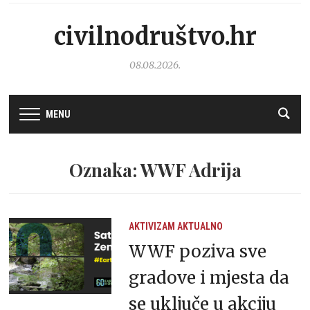
civilnodruštvo.hr
08.08.2026.
MENU
Oznaka: WWF Adrija
AKTIVIZAM
AKTUALNO
WWF poziva sve
gradove i mjesta da
se uključe u akciju