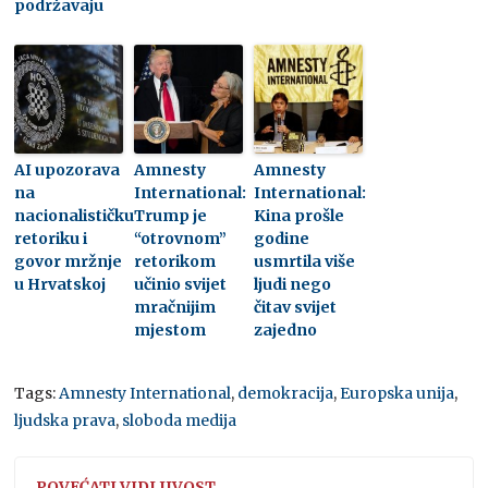
podržavaju
AI upozorava
Amnesty
Amnesty
na
International:
International:
nacionalističku
Trump je
Kina prošle
retoriku i
“otrovnom”
godine
govor mržnje
retorikom
usmrtila više
u Hrvatskoj
učinio svijet
ljudi nego
mračnijim
čitav svijet
mjestom
zajedno
Tags:
Amnesty International
,
demokracija
,
Europska unija
,
ljudska prava
,
sloboda medija
POVEĆATI VIDLJIVOST