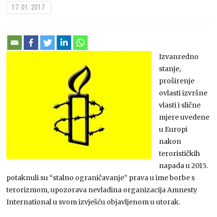
17. 01. 2017.
Izvanredno
stanje,
proširenje
ovlasti izvršne
vlasti i slične
mjere uvedene
u Europi
nakon
terorističkih
napada u 2015.
potaknuli su “stalno ograničavanje” prava u ime borbe s
terorizmom, upozorava nevladina organizacija Amnesty
International u svom izvješću objavljenom u utorak.