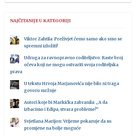
NAJČITANIJE U KATEGORIJI
Viktor Zahtila: Preživjet ćemo samo ako smo se
spremni izložiti!
Udruga za ravnopravno roditeljstvo: Raste broj
očeva koji ne mogu ostvariti svoja roditeljska
prava
U tekstu Hrvoja Marjanovića nije bilo ni traga
govoru mržnje
Autori koje bi Markićka zabranila: „A da
izbacimo i Edipa, stvara probleme?“
Svjetlana Marijon: Vrijeme pokazuje da su
promjene na bolje moguće