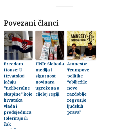
Povezani članci
Freedom
HND: Sloboda
Amnesty:
House: U
medija i
Trumpove
Hrvatskoj
sigurnost
politike
jačaju
novinara
“obilježile
“neliberalne
ugrožena u
novo
skupine” koje
cijeloj regiji
razdoblje
hrvatska
regresije
vlada i
ljudskih
predsjednica
prava”
toleriraju ili
čak