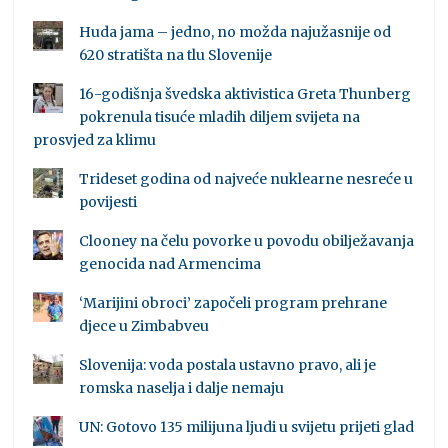
Huda jama – jedno, no možda najužasnije od
620 stratišta na tlu Slovenije
16-godišnja švedska aktivistica Greta Thunberg
pokrenula tisuće mladih diljem svijeta na
prosvjed za klimu
Trideset godina od najveće nuklearne nesreće u
povijesti
Clooney na čelu povorke u povodu obilježavanja
genocida nad Armencima
‘Marijini obroci’ započeli program prehrane
djece u Zimbabveu
Slovenija: voda postala ustavno pravo, ali je
romska naselja i dalje nemaju
UN: Gotovo 135 milijuna ljudi u svijetu prijeti glad