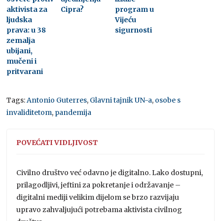
aktivista za
Cipra?
program u
ljudska
Vijeću
prava: u 38
sigurnosti
zemalja
ubijani,
mučeni i
pritvarani
Tags:
Antonio Guterres
,
Glavni tajnik UN-a
,
osobe s
invaliditetom
,
pandemija
POVEĆATI VIDLJIVOST
Civilno društvo već odavno je digitalno. Lako dostupni,
prilagodljivi, jeftini za pokretanje i održavanje –
digitalni mediji velikim dijelom se brzo razvijaju
upravo zahvaljujući potrebama aktivista civilnog