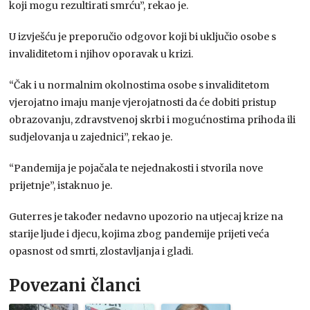
koji mogu rezultirati smrću”, rekao je.
U izvješću je preporučio odgovor koji bi uključio osobe s
invaliditetom i njihov oporavak u krizi.
“Čak i u normalnim okolnostima osobe s invaliditetom
vjerojatno imaju manje vjerojatnosti da će dobiti pristup
obrazovanju, zdravstvenoj skrbi i mogućnostima prihoda ili
sudjelovanja u zajednici”, rekao je.
“Pandemija je pojačala te nejednakosti i stvorila nove
prijetnje”, istaknuo je.
Guterres je također nedavno upozorio na utjecaj krize na
starije ljude i djecu, kojima zbog pandemije prijeti veća
opasnost od smrti, zlostavljanja i gladi.
Povezani članci