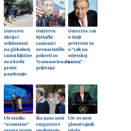
Guterres:
Gutteres:
Guterres: rat
Akcija i
Bjelački
u Siriji
solidarnost
rasizam i
pretvorio se
na globalnoj
neonacistički
u “rak na
razini ključne
pokreti su
svjetskoj
su u borbi
‘transnacionalna
razini”
protiv
prijetnja’
pandemije
UN osudio
Što nose novi
UN-ov novi
“sramotne”
razgovori o
glavni tajnik
osvete protiv
ujedinjenju
izlaže