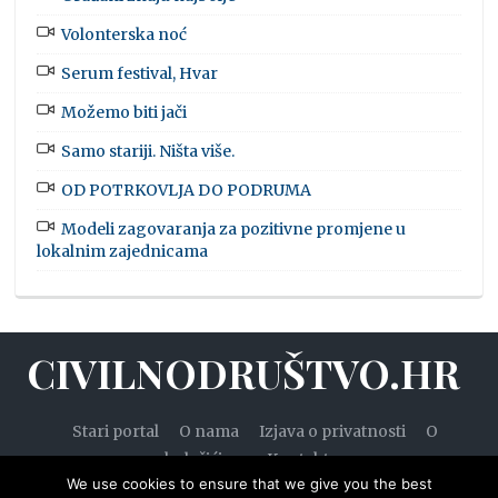
Volonterska noć
Serum festival, Hvar
Možemo biti jači
Samo stariji. Ništa više.
OD POTRKOVLJA DO PODRUMA
Modeli zagovaranja za pozitivne promjene u
lokalnim zajednicama
CIVILNODRUŠTVO.HR
Stari portal
O nama
Izjava o privatnosti
O
kolačićima
Kontakt
We use cookies to ensure that we give you the best