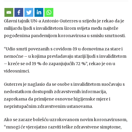
Glavni tajnik UN-a Antonio Guterres u srijedu je rekao da je
milijardu ljudi s invaliditetom širom svijeta među najteže
pogođenima pandemijom koronavirusa u smislu smrtnosti.
“Udio smrti povezanih s covidom-19 u domovima za stare i
nemoćne – u kojima prevladavaju stariji ljudi s invaliditetom
– kreće se od 19 % do zapanjujućih 72 %”, rekao je on u
videosnimci.
Guterres je naglasio da se osobe s invaliditetom suočavaju s
nedostatkom dostupnih zdravstvenih informacija,
zaprekama da primijene osnovne higijenske mjere i
nepristupačnim zdravstvenim ustanovama.
Ako se zaraze bolešću uzrokovanom novim koronavirusom,
“mnogi će vjerojatno razviti teške zdravstvene simptome,