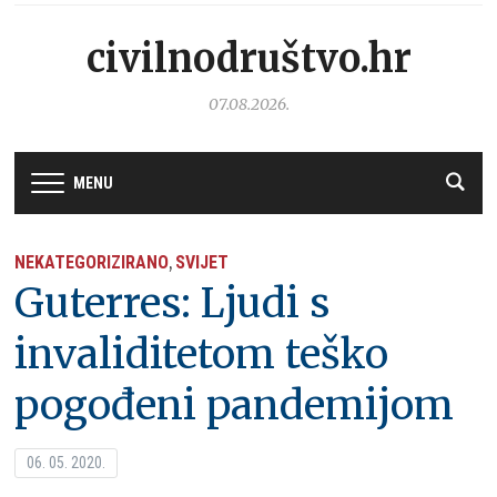
civilnodruštvo.hr
07.08.2026.
MENU
NEKATEGORIZIRANO
SVIJET
,
Guterres: Ljudi s
invaliditetom teško
pogođeni pandemijom
06. 05. 2020.