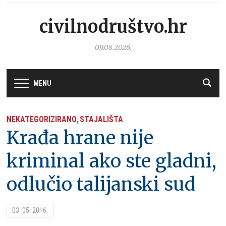
civilnodruštvo.hr
09.08.2026.
MENU
NEKATEGORIZIRANO
STAJALIŠTA
,
Krađa hrane nije
kriminal ako ste gladni,
odlučio talijanski sud
03. 05. 2016.