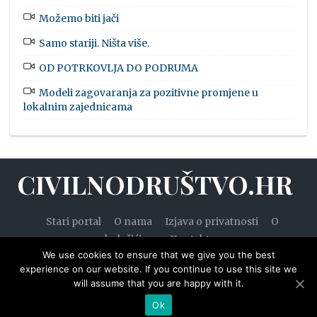
Možemo biti jači
Samo stariji. Ništa više.
OD POTRKOVLJA DO PODRUMA
Modeli zagovaranja za pozitivne promjene u
lokalnim zajednicama
CIVILNODRUŠTVO.HR
Stari portal
O nama
Izjava o privatnosti
O
kolačićima
Kontakt
We use cookies to ensure that we give you the best
experience on our website. If you continue to use this site we
will assume that you are happy with it.
© 2020. — Civilnodruštvo.hr. Sva prava pridržana.
Ok
Designed by
WPZOOM