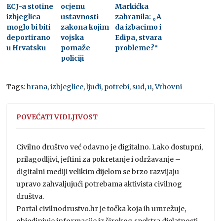
ECJ-a stotine
ocjenu
Markićka
izbjeglica
ustavnosti
zabranila: „A
moglo bi biti
zakona kojim
da izbacimo i
deportirano
vojska
Edipa, stvara
u Hrvatsku
pomaže
probleme?“
policiji
Tags:
hrana
,
izbjeglice
,
ljudi
,
potrebi
,
sud
,
u
,
Vrhovni
POVEĆATI VIDLJIVOST
Civilno društvo već odavno je digitalno. Lako dostupni,
prilagodljivi, jeftini za pokretanje i održavanje –
digitalni mediji velikim dijelom se brzo razvijaju
upravo zahvaljujući potrebama aktivista civilnog
društva.
Portal civilnodrustvo.hr je točka koja ih umrežuje,
objedinjuje informacije iz širokog spektra djelatnosti,