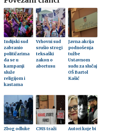
Povezani članci
Indijski sud
Vrhovni sud
Javna akcija
zabranio
srušio strogi
podnošenja
političarima
teksaški
tužbe
da se u
zakon o
Ustavnom
kampanji
abortusu
sudu za slučaj
služe
OŠ Bartol
religijom i
Kašić
kastama
Zbog odluke
CMS traži
Autori koje bi