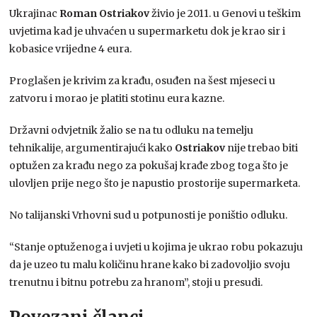
Ukrajinac
Roman Ostriakov
živio je 2011. u Genovi u teškim
uvjetima kad je uhvaćen u supermarketu dok je krao sir i
kobasice vrijedne 4 eura.
Proglašen je krivim za krađu, osuđen na šest mjeseci u
zatvoru i morao je platiti stotinu eura kazne.
Državni odvjetnik žalio se na tu odluku na temelju
tehnikalije, argumentirajući kako
Ostriakov
nije trebao biti
optužen za krađu nego za pokušaj krađe zbog toga što je
ulovljen prije nego što je napustio prostorije supermarketa.
No talijanski Vrhovni sud u potpunosti je poništio odluku.
“Stanje optuženoga i uvjeti u kojima je ukrao robu pokazuju
da je uzeo tu malu količinu hrane kako bi zadovoljio svoju
trenutnu i bitnu potrebu za hranom”, stoji u presudi.