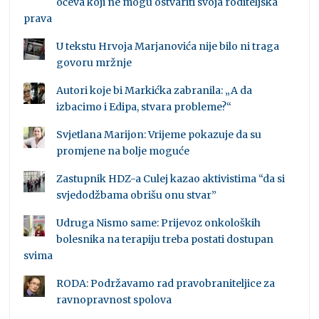
očeva koji ne mogu ostvariti svoja roditeljska
prava
U tekstu Hrvoja Marjanovića nije bilo ni traga
govoru mržnje
Autori koje bi Markićka zabranila: „A da
izbacimo i Edipa, stvara probleme?“
Svjetlana Marijon: Vrijeme pokazuje da su
promjene na bolje moguće
Zastupnik HDZ-a Culej kazao aktivistima “da si
svjedodžbama obrišu onu stvar”
Udruga Nismo same: Prijevoz onkoloških
bolesnika na terapiju treba postati dostupan
svima
RODA: Podržavamo rad pravobraniteljice za
ravnopravnost spolova