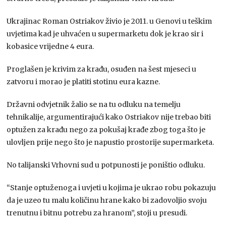
Ukrajinac Roman Ostriakov živio je 2011. u Genovi u teškim
uvjetima kad je uhvaćen u supermarketu dok je krao sir i
kobasice vrijedne 4 eura.
Proglašen je krivim za krađu, osuđen na šest mjeseci u
zatvoru i morao je platiti stotinu eura kazne.
Državni odvjetnik žalio se na tu odluku na temelju
tehnikalije, argumentirajući kako Ostriakov nije trebao biti
optužen za krađu nego za pokušaj krađe zbog toga što je
ulovljen prije nego što je napustio prostorije supermarketa.
No talijanski Vrhovni sud u potpunosti je poništio odluku.
“Stanje optuženoga i uvjeti u kojima je ukrao robu pokazuju
da je uzeo tu malu količinu hrane kako bi zadovoljio svoju
trenutnu i bitnu potrebu za hranom”, stoji u presudi.