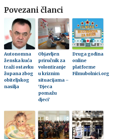
Povezani članci
Autonomna
Objavljen
Druga godina
ženska kuća
priručnik za
online
traži ostavku
volontiranje
platforme
župana zbog
u kriznim
Filmubolnici.org
obiteljskog
situacijama –
nasilja
‘Djeca
pomažu
djeci’