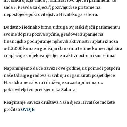
hrvatska dječja Vlada“, „Ministarstvo djece i parlament“ te
sada i „Pravda za djecu“, pozivajući se pri tome na
nepostojeće pokroviteljstvo Hrvatskoga sabora.
Dodatno i jednako bitno, udruga Svjetski dječji parlament u
svome dopisu poziva općine, gradove i županije na
financijsko podupiranje njihovih aktivnosti i uplatu iznosa
od 20.000 kuna za godišnju članarinu te time komercijalizira
i naplaćuje sudjelovanje djece u aktivnostima i susretima.
Napominjemo da će Savez i ove godine, uz pomoć i potporu
naše Udruge gradova, u svibnju organizirati posjet djece
Hrvatskome saboru i druženje sa zastupnicima, uz
pokroviteljstvo predsjednika Sabora.
Reagiranje Saveza društava Naša djeca Hrvatske možete
pročitati
OVDJE
.