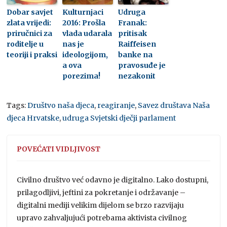
Dobar savjet
Kulturnjaci
Udruga
zlata vrijedi:
2016: Prošla
Franak:
priručnici za
vlada udarala
pritisak
roditelje u
nas je
Raiffeisen
teoriji i praksi
ideologijom,
banke na
a ova
pravosuđe je
porezima!
nezakonit
Tags:
Društvo naša djeca
,
reagiranje
,
Savez društava Naša
djeca Hrvatske
,
udruga Svjetski dječji parlament
POVEĆATI VIDLJIVOST
Civilno društvo već odavno je digitalno. Lako dostupni,
prilagodljivi, jeftini za pokretanje i održavanje –
digitalni mediji velikim dijelom se brzo razvijaju
upravo zahvaljujući potrebama aktivista civilnog