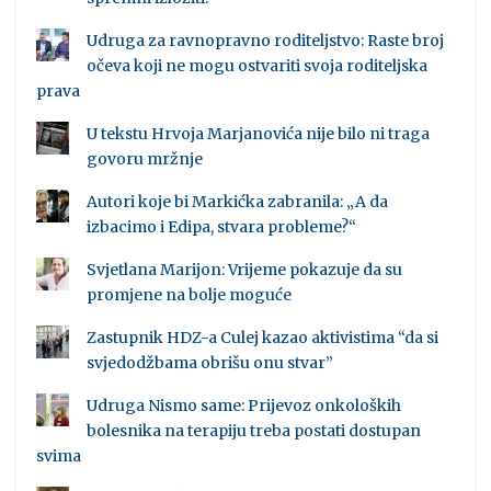
Udruga za ravnopravno roditeljstvo: Raste broj
očeva koji ne mogu ostvariti svoja roditeljska
prava
U tekstu Hrvoja Marjanovića nije bilo ni traga
govoru mržnje
Autori koje bi Markićka zabranila: „A da
izbacimo i Edipa, stvara probleme?“
Svjetlana Marijon: Vrijeme pokazuje da su
promjene na bolje moguće
Zastupnik HDZ-a Culej kazao aktivistima “da si
svjedodžbama obrišu onu stvar”
Udruga Nismo same: Prijevoz onkoloških
bolesnika na terapiju treba postati dostupan
svima