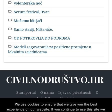
Volonterska noć
Serum festival, Hvar
Možemo biti jači
Samo stariji. Ništa više.
OD POTRKOVLJA DO PODRUMA
Modeli zagovaranja za pozitivne promjene u
lokalnim zajednicama
CIVILNODRUŠTVO.HR
Stari portal
O nama
Izjava o privatnosti
O
kolačićima
Kontakt
We use cookies to ensure that we give you the best
experience on our website. If you continue to use this site we