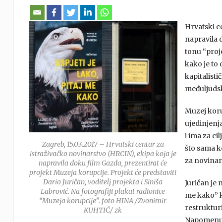
Hrvatski c
napravila 
tonu “proj
kako je to
kapitalist
međuljuds
Muzej koru
ujedinjenj
i ima za ci
Zagreb, 15.03.2017 – Hrvatski centar za
što sama ko
istraživačko novinarstvo (HRCIN), ekipa koja je
za novinar
napravila doku film Gazda, prezentirat će
projekt Muzeja korupcije. Projekt će predstaviti
Dario Juričan, voditelj projekta i Siniša
Juričan je 
Labrović. Na fotografiji plakat radionice
me kako” k
“Muzeja korupcije”. foto HINA /Zvonimir
restruktur
KUHTIĆ/ zk
Napomenuo 