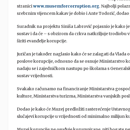
stranici
www.musemforcorruption.org
. Najbolji pola
srebrnim vijencem kakav je dobio i Ante Todorić, dodao j
Suradnik na projektu Siniša Labrović pojasnio je kako je
sustav i da će – s obzirom da crkva natkriljuje trodiobu 
širiti evanđelje korupcije.
Juričan je također naglasio kako će se zalagati da Vlada
poslove korupcije, odnosno da se osnuje Ministarstvo ko
nadaju se i zajedničkom nastupu po školama s Generalski
sustav vrijednosti.
Svakako računamo na financiranje Ministarstva gospodar
kulture, Ministarstva turizma, Ministarstva vanjskih poslo
Dodao je kako će Muzej predložiti rasterećenje Ustavnog 
slučajevi korupcije u vrijednosti od minimalno milijun ku
Muzej korupcije ne osuđuje korumpirane, niti bogate nego