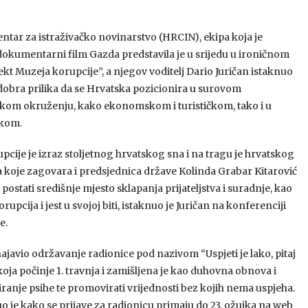
entar za istraživačko novinarstvo (HRCIN), ekipa koja je
dokumentarni film Gazda predstavila je u srijedu u ironičnom
ekt Muzeja korupcije”, a njegov voditelj Dario Juričan istaknuo
 dobra prilika da se Hrvatska pozicionira u surovom
ičkom okruženju, kako ekonomskom i turističkom, tako i u
kom.
pcije je izraz stoljetnog hrvatskog sna i na tragu je hrvatskog
a koje zagovara i predsjednica države Kolinda Grabar Kitarović
lj postati središnje mjesto sklapanja prijateljstva i suradnje, kao
rupcija i jest u svojoj biti, istaknuo je Juričan na konferenciji
e.
najavio održavanje radionice pod nazivom “Uspjeti je lako, pitaj
oja počinje 1. travnja i zamišljena je kao duhovna obnova i
iranje psihe te promovirati vrijednosti bez kojih nema uspjeha.
je kako se prijave za radionicu primaju do 23. ožujka na web