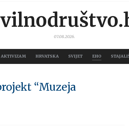
ivilnodruštvo.
07.08.2026.
AKTIVIZAM
HRVATSKA
SVIJET
EHO
STAJALI
projekt “Muzeja