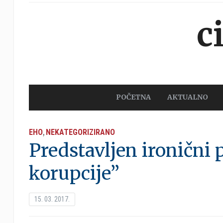
c
POČETNA
AKTUALNO
EHO
NEKATEGORIZIRANO
,
Predstavljen ironični 
korupcije”
15. 03. 2017.