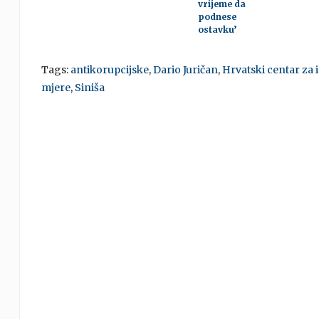
vrijeme da
podnese
ostavku’
Tags:
antikorupcijske
,
Dario Juričan
,
Hrvatski centar za 
mjere
,
Siniša