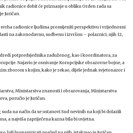
znik radionice dobit će priznanje u obliku Orden rada sa
e Juričan.
 svrha radionice ljudima promijeniti perspektivu i vrijednosni
vlasti na zakonodavnu, sudbenu i izvršnu – polaznici, njih 12,
 odredi potpredsjednika zaduženog, kao i koordinatora, za
rupcije. Najavio je osnivanje Korupcijske obrazovne bojne, a
m zborom s kojim, kako je rekao, dijele jednak svjetonazor i
stva, Ministarstva znanosti i obrazovanja, Ministarstva
va, poručio je Juričan.
suda na način da se ustanovi Sud nevinih na koji bi dolazili
na, a najviša zapriječena kazna bila bi uvjetna.
 želi humanizirati pogled na njih, istaknuo je Juričan.