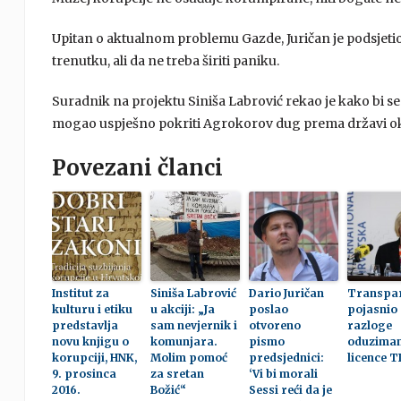
Upitan o aktualnom problemu Gazde, Juričan je podsjetio 
trenutku, ali da ne treba širiti paniku.
Suradnik na projektu Siniša Labrović rekao je kako bi 
mogao uspješno pokriti Agrokorov dug prema državi oko
Povezani članci
Institut za
Siniša Labrović
Dario Juričan
Transpa
kulturu i etiku
u akciji: „Ja
poslao
pojasnio
predstavlja
sam nevjernik i
otvoreno
razloge
novu knjigu o
komunjara.
pismo
oduziman
korupciji, HNK,
Molim pomoć
predsjednici:
licence T
9. prosinca
za sretan
‘Vi bi morali
2016.
Božić“
Sessi reći da je