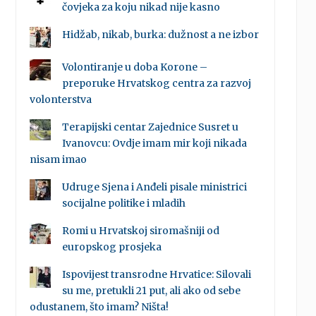
čovjeka za koju nikad nije kasno
Hidžab, nikab, burka: dužnost a ne izbor
Volontiranje u doba Korone –
preporuke Hrvatskog centra za razvoj
volonterstva
Terapijski centar Zajednice Susret u
Ivanovcu: Ovdje imam mir koji nikada
nisam imao
Udruge Sjena i Anđeli pisale ministrici
socijalne politike i mladih
Romi u Hrvatskoj siromašniji od
europskog prosjeka
Ispovijest transrodne Hrvatice: Silovali
su me, pretukli 21 put, ali ako od sebe
odustanem, što imam? Ništa!