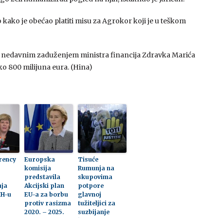
kako je obećao platiti misu za Agrokor koji je u teškom
se nedavnim zaduženjem ministra financija Zdravka Marića
 800 milijuna eura. (Hina)
rency
Europska
Tisuće
komisija
Rumunja na
predstavila
skupovima
ja
Akcijski plan
potpore
IH-u
EU-a za borbu
glavnoj
protiv rasizma
tužiteljici za
2020. – 2025.
suzbijanje