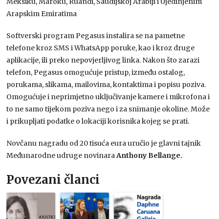
Meksiku, Maroku, Ruandi, Saudijskoj Arabiji i Ujedinjenim
Arapskim Emiratima
Softverski program Pegasus instalira se na pametne
telefone kroz SMS i WhatsApp poruke, kao i kroz druge
aplikacije, ili preko nepovjerljivog linka. Nakon što zarazi
telefon, Pegasus omogućuje pristup, između ostalog,
porukama, slikama, mailovima, kontaktima i popisu poziva.
Omogućuje i neprimjetno uključivanje kamere i mikrofona i
to ne samo tijekom poziva nego i za snimanje okoline. Može
i prikupljati podatke o lokaciji korisnika kojeg se prati.
Novčanu nagradu od 20 tisuća eura uručio je glavni tajnik
Međunarodne udruge novinara
Anthony Bellange.
Povezani članci