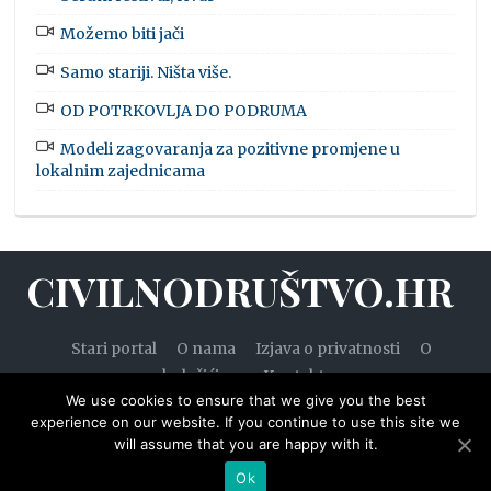
Možemo biti jači
Samo stariji. Ništa više.
OD POTRKOVLJA DO PODRUMA
Modeli zagovaranja za pozitivne promjene u
lokalnim zajednicama
CIVILNODRUŠTVO.HR
Stari portal
O nama
Izjava o privatnosti
O
kolačićima
Kontakt
We use cookies to ensure that we give you the best
experience on our website. If you continue to use this site we
will assume that you are happy with it.
© 2020. — Civilnodruštvo.hr. Sva prava pridržana.
Ok
Designed by
WPZOOM