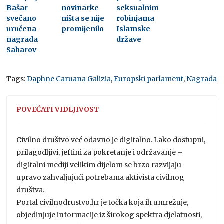
Bašar
novinarke
seksualnim
svečano
ništa se nije
robinjama
uručena
promijenilo
Islamske
nagrada
države
Saharov
Tags:
Daphne Caruana Galizia
,
Europski parlament
,
Nagrada
POVEĆATI VIDLJIVOST
Civilno društvo već odavno je digitalno. Lako dostupni,
prilagodljivi, jeftini za pokretanje i održavanje –
digitalni mediji velikim dijelom se brzo razvijaju
upravo zahvaljujući potrebama aktivista civilnog
društva.
Portal civilnodrustvo.hr je točka koja ih umrežuje,
objedinjuje informacije iz širokog spektra djelatnosti,