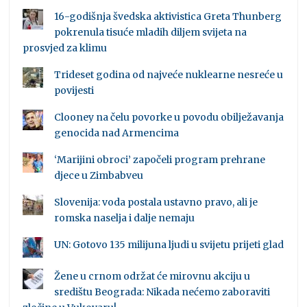
16-godišnja švedska aktivistica Greta Thunberg
pokrenula tisuće mladih diljem svijeta na
prosvjed za klimu
Trideset godina od najveće nuklearne nesreće u
povijesti
Clooney na čelu povorke u povodu obilježavanja
genocida nad Armencima
‘Marijini obroci’ započeli program prehrane
djece u Zimbabveu
Slovenija: voda postala ustavno pravo, ali je
romska naselja i dalje nemaju
UN: Gotovo 135 milijuna ljudi u svijetu prijeti glad
Žene u crnom održat će mirovnu akciju u
središtu Beograda: Nikada nećemo zaboraviti