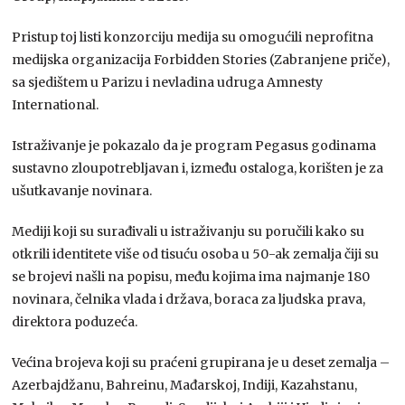
Pristup toj listi konzorciju medija su omogućili neprofitna
medijska organizacija Forbidden Stories (Zabranjene priče),
sa sjedištem u Parizu i nevladina udruga Amnesty
International.
Istraživanje je pokazalo da je program Pegasus godinama
sustavno zloupotrebljavan i, između ostaloga, korišten je za
ušutkavanje novinara.
Mediji koji su surađivali u istraživanju su poručili kako su
otkrili identitete više od tisuću osoba u 50-ak zemalja čiji su
se brojevi našli na popisu, među kojima ima najmanje 180
novinara, čelnika vlada i država, boraca za ljudska prava,
direktora poduzeća.
Većina brojeva koji su praćeni grupirana je u deset zemalja –
Azerbajdžanu, Bahreinu, Mađarskoj, Indiji, Kazahstanu,