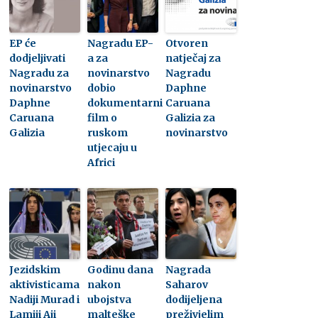
EP će
Nagradu EP-
Otvoren
dodjeljivati
a za
natječaj za
Nagradu za
novinarstvo
Nagradu
novinarstvo
dobio
Daphne
Daphne
dokumentarni
Caruana
Caruana
film o
Galizia za
Galizia
ruskom
novinarstvo
utjecaju u
Africi
Jezidskim
Godinu dana
Nagrada
aktivisticama
nakon
Saharov
Nadiji Murad i
ubojstva
dodijeljena
Lamiji Aji
malteške
preživjelim