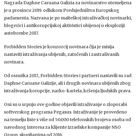
Nagrada Daphne Caruana Galizia za novinarstvo utemeljena
je u prosincu 2019. odlukom Predsjedništva Europskog
parlamenta. Nazvana je po malteškoj istraživačkoj novinarki,
blogerici i antikorupcijskoj aktivistici ubijenoj u eksploziji
autobombe 2017.
Forbidden Stories je konzorcij novinara čija je misija
nastaviti istraživanja ubijenih, zatočenih i zastrašivanih
novinara.
Od osnutka 2017., Forbidden Stories i partneri nastavili su rad
Daphne Caruane Galizije, ali i drugih novinara ubijenih zbog
istraživanja korupcije, narko-kartela, kršenja ljudskih prava.
Oni su u srpnju ove godine objavili istraživanje o zloporabi
softverskog programa Pegasus. Istraživanje je provedeno
na temelju liste s više od 50.000 telefonskih brojeva osoba od
navodnog interesa za klijente izraelske kompanije NSO
Group, skupljanima od 2016.