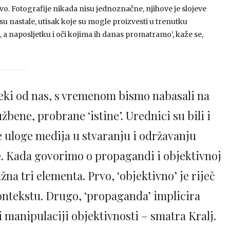
tvo. Fotografije nikada nisu jednoznačne, njihove je slojeve
su nastale, utisak koje su mogle proizvesti u trenutku
, a naposljetku i oči kojima ih danas promatramo’, kaže se,
neki od nas, s vremenom bismo nabasali na
užbene, probrane ‘istine’. Urednici su bili i
e uloge medija u stvaranju i održavanju
je. Kada govorimo o propagandi i objektivnoj
na tri elementa. Prvo, ‘objektivno’ je riječ
kontekstu. Drugo, ‘propaganda’ implicira
 manipulaciji objektivnosti – smatra Kralj.