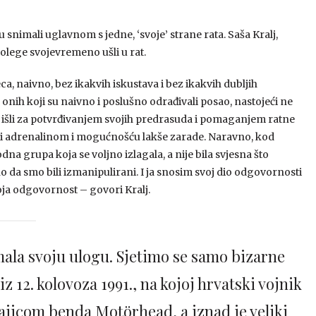
 snimali uglavnom s jedne, ‘svoje’ strane rata. Saša Kralj,
olege svojevremeno ušli u rat.
ca, naivno, bez ikakvih iskustava i bez ikakvih dubljih
 onih koji su naivno i poslušno odrađivali posao, nastojeći ne
sno išli za potvrđivanjem svojih predrasuda i pomaganjem ratne
virani adrenalinom i mogućnošću lakše zarade. Naravno, kod
na grupa koja se voljno izlagala, a nije bila svjesna što
 da smo bili izmanipulirani. I ja snosim svoj dio odgovornosti
moja odgovornost – govori Kralj.
imala svoju ulogu. Sjetimo se samo bizarne
iz 12. kolovoza 1991., na kojoj hrvatski vojnik
ajicom benda Motörhead, a iznad je veliki