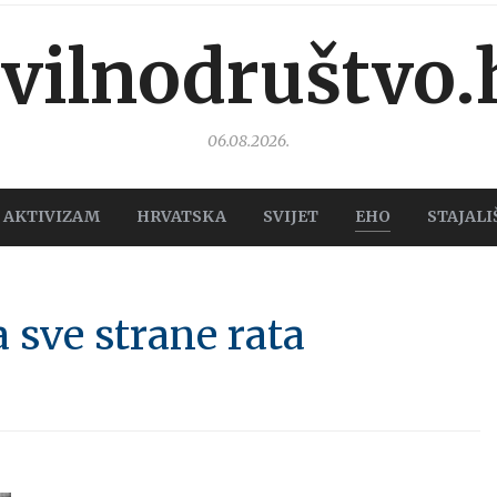
ivilnodruštvo.
06.08.2026.
AKTIVIZAM
HRVATSKA
SVIJET
EHO
STAJALI
 sve strane rata