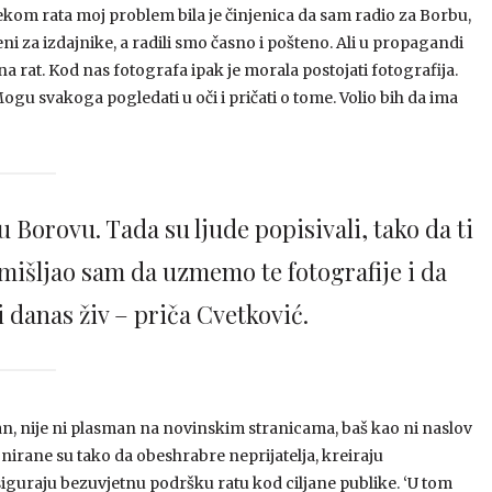
jekom rata moj problem bila je činjenica da sam radio za Borbu,
ni za izdajnike, a radili smo časno i pošteno. Ali u propagandi
i na rat. Kod nas fotografa ipak je morala postojati fotografija.
gu svakoga pogledati u oči i pričati o tome. Volio bih da ima
 Borovu. Tada su ljude popisivali, tako da ti
mišljao sam da uzmemo te fotografije i da
 i danas živ – priča Cvetković.
jan, nije ni plasman na novinskim stranicama, baš kao ni naslov
ajnirane su tako da obeshrabre neprijatelja, kreiraju
osiguraju bezuvjetnu podršku ratu kod ciljane publike. ‘U tom