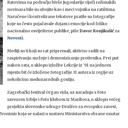
Ratovima na području bivše Jugoslavije riječi režimskih
novinara bile su ubojite kao i meci vojnika na ratištima.
Naručene i kontrolirane tekstove pratile su fotografije
koje su često pojačavale dojam i emocije kod friško
nacionalno osviještene publike, piše
Davor Konjikušić
za
Novosti
.
Mediji su ti koji su rat pripremali, aktivno radili na
raspirivanju mržnje i demoniziranju protivnika. Prvi put
nakon rata, u sklopu izložbe Lekcije iz ‘91 na jednom
mjestu bit će izložene fotografije 31 autora iz regije uz
nekolicinu međunarodnih gostiju.
.
Zagrebački festival Organ vida, uz suradnju s Foto
savezom Srbije i Foto klubom iz Maribora, u sklopu većeg
projekta slovenske udruge Društvo za evropsko zavest,
ji Zvonimir koja se nalazi u sustavu Ministarstva obrane unutar