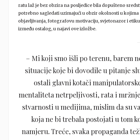
ratu laž je bez obzira na posljedice bila dopušteno sreds
potrebno sagledati uzimajući u obzir okolnosti u kojima 
objavljivanja, fotografovu motivaciju, svjetonazor i etiku
između ostalog, u najavi ove izložbe.
– Mi koji smo išli po terenu, barem 
situacije koje bi dovodile u pitanje sl
ostali glavni kotači manipulatorsk
mentaliteta netrpeljivosti, rata i mržn
stvarnosti u medijima, mislim da su važ
koja ne bi trebala postojati u tom 
namjeru. Treće, svaka propaganda teži