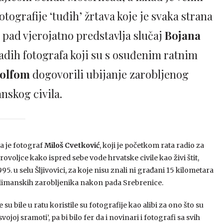
otografije ‘tuđih’ žrtava koje je svaka strana
 pad vjerojatno predstavlja slučaj
Bojana
ladih fotografa koji su s osuđenim ratnim
dolfom
dogovorili ubijanje zarobljenog
nskog civila.
a je fotograf
Miloš Cvetković
, koji je početkom rata radio za
voljce kako ispred sebe vode hrvatske civile kao živi štit,
5. u selu Šljivovici, za koje nisu znali ni građani 15 kilometara
slimanskih zarobljenika nakon pada Srebrenice.
u bile u ratu koristile su fotografije kao alibi za ono što su
joj sramoti’, pa bi bilo fer da i novinari i fotografi sa svih