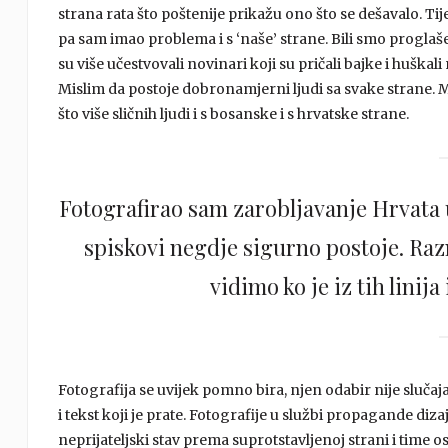
strana rata što poštenije prikažu ono što se dešavalo. Ti
pa sam imao problema i s ‘naše’ strane. Bili smo proglaše
su više učestvovali novinari koji su pričali bajke i huškal
Mislim da postoje dobronamjerni ljudi sa svake strane. Mo
što više sličnih ljudi i s bosanske i s hrvatske strane.
Fotografirao sam zarobljavanje Hrvata u
spiskovi negdje sigurno postoje. Raz
vidimo ko je iz tih linija
Fotografija se uvijek pomno bira, njen odabir nije sluča
i tekst koji je prate. Fotografije u službi propagande diz
neprijateljski stav prema suprotstavljenoj strani i time 