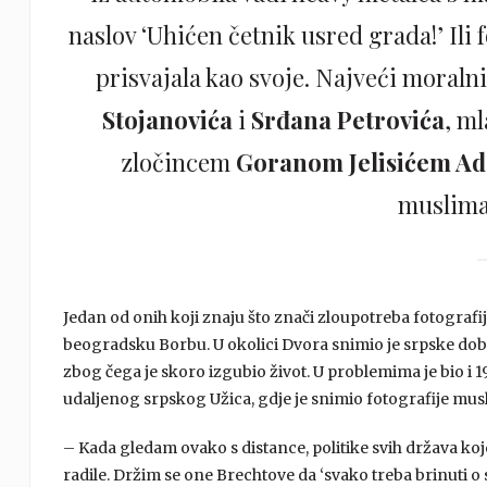
naslov ‘Uhićen četnik usred grada!’ Ili f
prisvajala kao svoje. Najveći moralni
Stojanovića
i
Srđana Petrovića
, m
zločincem
Goranom Jelisićem A
muslima
Jedan od onih koji znaju što znači zloupotreba fotografij
beogradsku Borbu. U okolici Dvora snimio je srpske dobro
zbog čega je skoro izgubio život. U problemima je bio i 199
udaljenog srpskog Užica, gdje je snimio fotografije mu
– Kada gledam ovako s distance, politike svih država koje s
radile. Držim se one Brechtove da ‘svako treba brinuti o svo