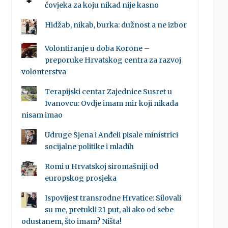
čovjeka za koju nikad nije kasno
Hidžab, nikab, burka: dužnost a ne izbor
Volontiranje u doba Korone –
preporuke Hrvatskog centra za razvoj
volonterstva
Terapijski centar Zajednice Susret u
Ivanovcu: Ovdje imam mir koji nikada
nisam imao
Udruge Sjena i Anđeli pisale ministrici
socijalne politike i mladih
Romi u Hrvatskoj siromašniji od
europskog prosjeka
Ispovijest transrodne Hrvatice: Silovali
su me, pretukli 21 put, ali ako od sebe
odustanem, što imam? Ništa!