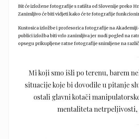
Bit će izložene fotografije s ratišta od Slovenije preko 
Zanimljivo će biti vidjeti kako će te fotografije funkcion
Kustosica izložbe i profesorica fotografije na Akademi
publici izložba biti vrlo zanimljiva jer nudi pogled na ra
opsegu prikupljene ratne fotografije snimljene na razli
Mi koji smo išli po terenu, barem n
situacije koje bi dovodile u pitanje sl
ostali glavni kotači manipulatorsk
mentaliteta netrpeljivosti,