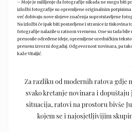
– Moje je mišljenje da fotografije nikada ne mogu biti p
izložbi fotografije su opremljene originalnim potpisima
već dobivaju nove slojeve značenja suprotstavljene foto
Na izložbi će ipak biti postavljene i stranice iz tiskovin
fotografije nalazile u ratnom vremenu. One su tada bile 
prenosile određene ideje, opremljene uredničkim teks
prenesu izvorni događaj. Odgovornost novinara, pa tako 
kaže Vitaljić.
Za razliku od modernih ratova gdje m
svako kretanje novinara i dopuštaju
situacija, ratovi na prostoru bivše Ju
kojem se i najosjetljivijim skup