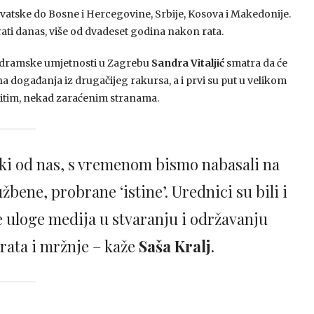
Hrvatske do Bosne i Hercegovine, Srbije, Kosova i Makedonije.
irati danas, više od dvadeset godina nakon rata.
ji dramske umjetnosti u Zagrebu
Sandra Vitaljić
smatra da će
tna događanja iz drugačijeg rakursa, a i prvi su put u velikom
čitim, nekad zaraćenim stranama.
eki od nas, s vremenom bismo nabasali na
užbene, probrane ‘istine’. Urednici su bili i
e uloge medija u stvaranju i održavanju
 rata i mržnje – kaže
Saša Kralj
.