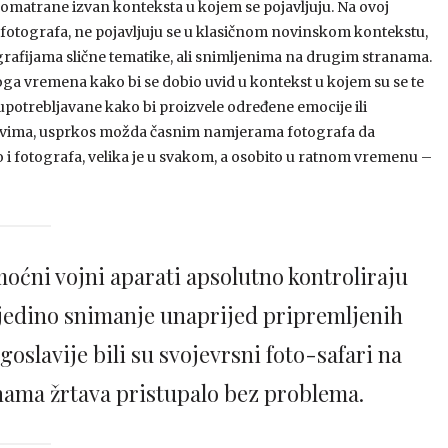
romatrane izvan konteksta u kojem se pojavljuju. Na ovoj
 fotografa, ne pojavljuju se u klasičnom novinskom kontekstu,
grafijama slične tematike, ali snimljenima na drugim stranama.
a toga vremena kako bi se dobio uvid u kontekst u kojem su se te
upotrebljavane kako bi proizvele određene emocije ili
tovima, usprkos možda časnim namjerama fotografa da
i fotografa, velika je u svakom, a osobito u ratnom vremenu –
oćni vojni aparati apsolutno kontroliraju
 jedino snimanje unaprijed pripremljenih
goslavije bili su svojevrsni foto-safari na
inama žrtava pristupalo bez problema.