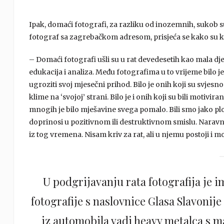
Ipak, domaći fotografi, za razliku od inozemnih, sukob su
fotograf sa zagrebačkom adresom, prisjeća se kako su k
– Domaći fotografi ušli su u rat devedesetih kao mala dje
edukacija i analiza. Među fotografima u to vrijeme bilo je
ugroziti svoj mjesečni prihod. Bilo je onih koji su svje
klime na ‘svojoj’ strani. Bilo je i onih koji su bili moti
mnogih je bilo mješavine svega pomalo. Bili smo jako plod
doprinosi u pozitivnom ili destruktivnom smislu. Naravno
iz tog vremena. Nisam kriv za rat, ali u njemu postoji i 
U podgrijavanju rata fotografija je 
fotografije s naslovnice Glasa Slavonije 
iz automobila vadi heavy metalca s m