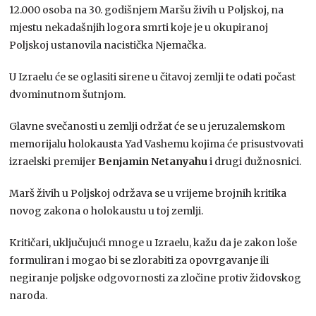
12.000 osoba na 30. godišnjem Maršu živih u Poljskoj, na
mjestu nekadašnjih logora smrti koje je u okupiranoj
Poljskoj ustanovila nacistička Njemačka.
U Izraelu će se oglasiti sirene u čitavoj zemlji te odati počast
dvominutnom šutnjom.
Glavne svečanosti u zemlji održat će se u jeruzalemskom
memorijalu holokausta Yad Vashemu kojima će prisustvovati
izraelski premijer
Benjamin Netanyahu
i drugi dužnosnici.
Marš živih u Poljskoj održava se u vrijeme brojnih kritika
novog zakona o holokaustu u toj zemlji.
Kritičari, uključujući mnoge u Izraelu, kažu da je zakon loše
formuliran i mogao bi se zlorabiti za opovrgavanje ili
negiranje poljske odgovornosti za zločine protiv židovskog
naroda.