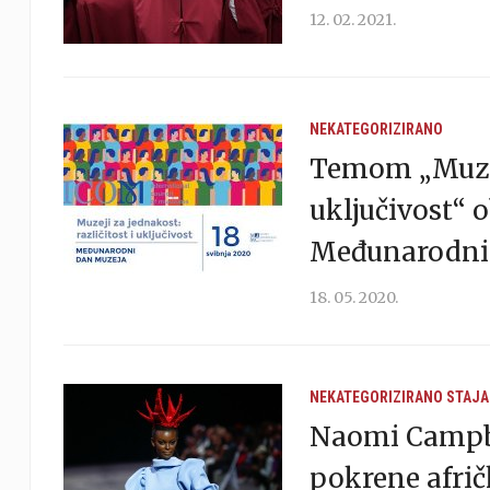
12. 02. 2021.
NEKATEGORIZIRANO
Temom „Muzeji
uključivost“ o
Međunarodni
18. 05. 2020.
NEKATEGORIZIRANO
STAJA
Naomi Campbe
pokrene afrič