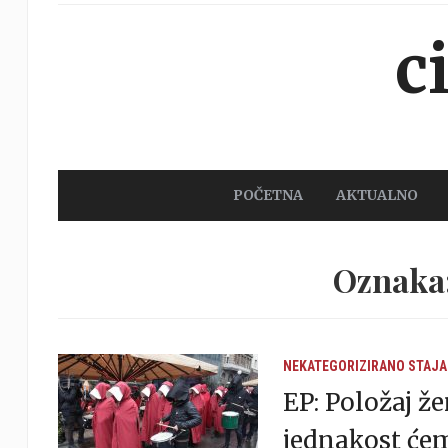
c
POČETNA
AKTUALNO
Oznaka:
NEKATEGORIZIRANO
STAJA
EP: Položaj ž
jednakost ćem