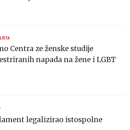
LIŠTA
o Centra ze ženske studije
striranih napada na žene i LGBT
T
ament legalizirao istospolne