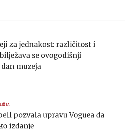
 za jednakost: različitost i
bilježava se ovogodišnji
 dan muzeja
LIŠTA
ll pozvala upravu Voguea da
ko izdanje