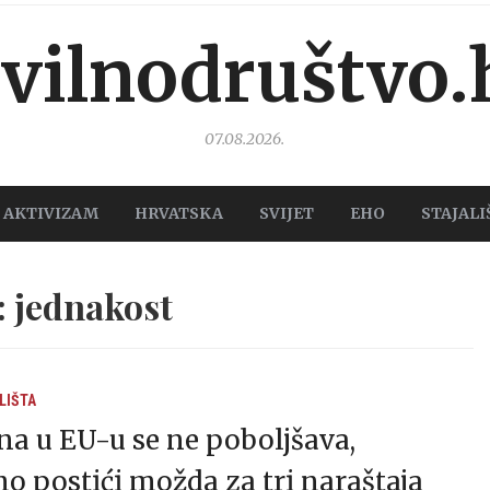
ivilnodruštvo.
07.08.2026.
AKTIVIZAM
HRVATSKA
SVIJET
EHO
STAJALI
 jednakost
LIŠTA
ena u EU-u se ne poboljšava,
o postići možda za tri naraštaja