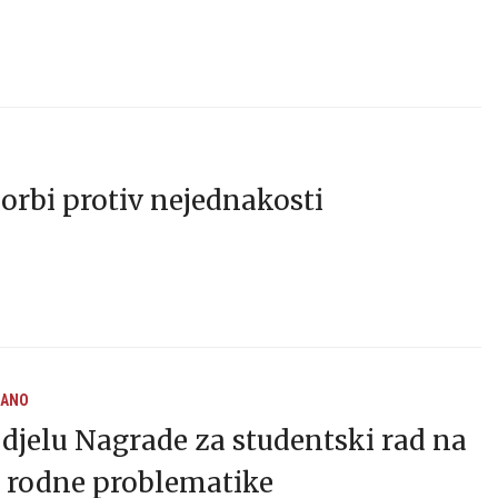
borbi protiv nejednakosti
RANO
odjelu Nagrade za studentski rad na
i rodne problematike