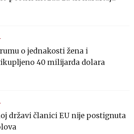
T
rumu o jednakosti žena i
kupljeno 40 milijarda dolara
T
noj državi članici EU nije postignuta
olova