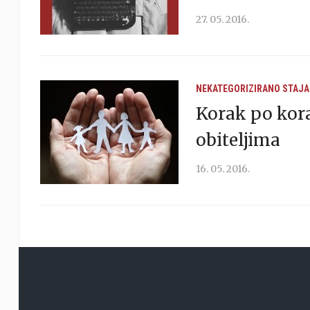
27. 05. 2016.
NEKATEGORIZIRANO
STAJA
Korak po kora
obiteljima
16. 05. 2016.