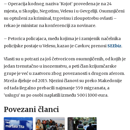
– Operacija kodnog naziva ‘Kojot’ provedena je na 24
mjesta, u Skoplju, Negotinu, Velesu i u Gevgeliji. Osumnjičeni
su optuženi za kriminal, trgovinu i zloupotrebu ovlasti –
rekao je ministar na konferenciji za novinare.
– Petorica policajaca, među kojima je i zamjenik načelnika
policijske postaje u Velesu, kazao je Cavkov, prenosi
SEEbiz
.
Vlasti su u potrazi za još četvoricom osumnjičenih, od kojih je
jedan trenutačno u inozemstvu, a peti član krijumčarske
grupe je već u zaatvoru zbog povezanosti s drugom aferom.
Mreža djeluje od 2015. Njezini članovi su preko Makedonije
od tada ilegalno prebacili najmanje 559 migranata, a
‘uslugu’ su po osobi naplatili između 500 i 1000 eura.
Povezani članci