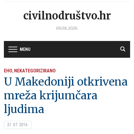
civilnodruštvo.hr
08.08.2026.
MENU
EHO
NEKATEGORIZIRANO
,
U Makedoniji otkrivena
mreža krijumčara
ljudima
21. 07. 2016.