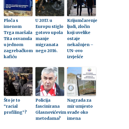
Ploča s
U 2017. u
Krijumčarenje
imenom
Europu stiglo
ljudi, zločin
Trga maršala
gotovo upola
koji uvelike
Tita osvanula
manje
ostaje
u jednom
migranata
nekažnjen –
zagrebačkom
nego 2016.
UN-ovo
kafiću
izvješće
Što je to
Policija
Nagrada za
“racial
fascinirana
mir umjesto
profiling”?
Glasnovićevim
svađe oko
metodama?
imena