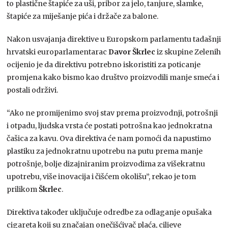
to plastične štapiće za uši, pribor za jelo, tanjure, slamke,
štapiće za miješanje pića i držače za balone.
Nakon usvajanja direktive u Europskom parlamentu tadašnji
hrvatski europarlamentarac
Davor Škrlec
iz skupine Zelenih
ocijenio je da direktivu potrebno iskoristiti za poticanje
promjena kako bismo kao društvo proizvodili manje smeća i
postali održivi.
“Ako ne promijenimo svoj stav prema proizvodnji, potrošnji
i otpadu, ljudska vrsta će postati potrošna kao jednokratna
čašica za kavu. Ova direktiva će nam pomoći da napustimo
plastiku za jednokratnu upotrebu na putu prema manje
potrošnje, bolje dizajniranim proizvodima za višekratnu
upotrebu, više inovacija i čišćem okolišu”, rekao je tom
prilikom
Škrlec
.
Direktiva također uključuje odredbe za odlaganje opušaka
cigareta koji su značajan onečišćivač plaća, ciljeve