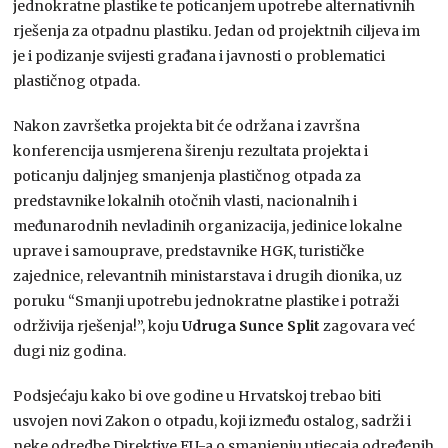
jednokratne plastike te poticanjem upotrebe alternativnih
rješenja za otpadnu plastiku. Jedan od projektnih ciljeva im
je i podizanje svijesti građana i javnosti o problematici
plastičnog otpada.
Nakon završetka projekta bit će održana i završna
konferencija usmjerena širenju rezultata projekta i
poticanju daljnjeg smanjenja plastičnog otpada za
predstavnike lokalnih otočnih vlasti, nacionalnih i
međunarodnih nevladinih organizacija, jedinice lokalne
uprave i samouprave, predstavnike HGK, turističke
zajednice, relevantnih ministarstava i drugih dionika, uz
poruku “Smanji upotrebu jednokratne plastike i potraži
održivija rješenja!”, koju
Udruga Sunce Split
zagovara već
dugi niz godina.
Podsjećaju kako bi ove godine u Hrvatskoj trebao biti
usvojen novi Zakon o otpadu, koji između ostalog, sadrži i
neke odredbe Direktive EU-a o smanjenju utjecaja određenih