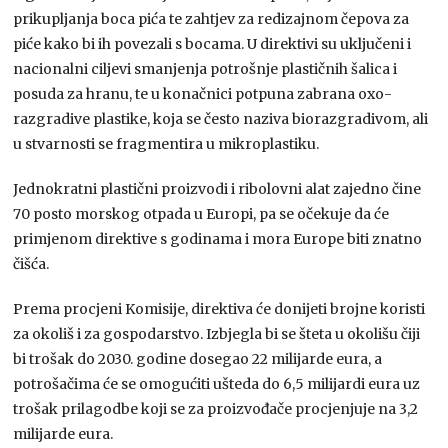
prikupljanja boca pića te zahtjev za redizajnom čepova za
piće kako bi ih povezali s bocama. U direktivi su uključeni i
nacionalni ciljevi smanjenja potrošnje plastičnih šalica i
posuda za hranu, te u konačnici potpuna zabrana oxo-
razgradive plastike, koja se često naziva biorazgradivom, ali
u stvarnosti se fragmentira u mikroplastiku.
Jednokratni plastični proizvodi i ribolovni alat zajedno čine
70 posto morskog otpada u Europi, pa se očekuje da će
primjenom direktive s godinama i mora Europe biti znatno
čišća.
Prema procjeni Komisije, direktiva će donijeti brojne koristi
za okoliš i za gospodarstvo. Izbjegla bi se šteta u okolišu čiji
bi trošak do 2030. godine dosegao 22 milijarde eura, a
potrošačima će se omogućiti ušteda do 6,5 milijardi eura uz
trošak prilagodbe koji se za proizvođače procjenjuje na 3,2
milijarde eura.