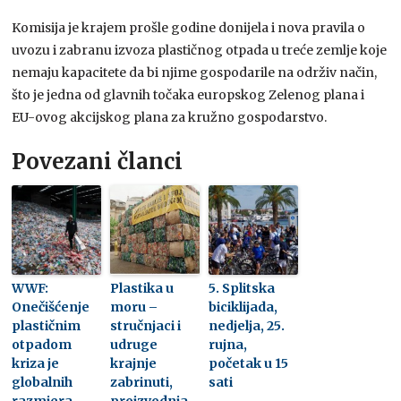
Komisija je krajem prošle godine donijela i nova pravila o
uvozu i zabranu izvoza plastičnog otpada u treće zemlje koje
nemaju kapacitete da bi njime gospodarile na održiv način,
što je jedna od glavnih točaka europskog Zelenog plana i
EU-ovog akcijskog plana za kružno gospodarstvo.
Povezani članci
WWF:
Plastika u
5. Splitska
Onečišćenje
moru –
biciklijada,
plastičnim
stručnjaci i
nedjelja, 25.
otpadom
udruge
rujna,
kriza je
krajnje
početak u 15
globalnih
zabrinuti,
sati
razmjera
proizvodnja