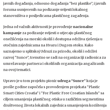
javnih događanja, odnosno događanja “bez plastike”, i javnih
foruma usmjerenih na podizanje svijesti lokalnog
stanovništva o posljedicama plastičnog zagađenja.
Jedna od važnih aktivnosti je provođenje
nacionalne
kampanje
za podizanje svijesti o utjecaju plastičnog
onečišćenja na morski okoliš i dostupna održiva rješenja u
otočnim zajednicama na Hvaru i Dugom otoku. Kako
saznajemo u splitskoj Udruzi za prirodu, okoliš i održivi
razvoj “Sunce”, trenutno se radi na organizaciji radionica za
umrežavanje partnera i okolišnih organizacija angažiranih
na ovoj tematici.
Upravo je u tom projektu pionir
udruga “Sunce”
koja je
prošle godine započela s provođenjem projekata “Plastic
Smart Cities Croatia” i “For Plastic Free Croatian Islands” sa
ciljem smanjenja plastičnog otiska u različitim segmentima
društvenog života lokalnih zajednica smanjenjem korištenja