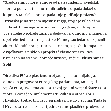
“Sredozemno more jedno je od najzagađenijih svjetskih
mora, a polovica tih enormnih količina otpada dolazi s
kopna. S 400 kilo-tona otpada koje godišnje proizvodi,
Hrvatska je na trećem mjestu u regiji, stoga je vrlo važno
poduzeti hitne mjere te osvijestiti građane, ali i brojne
posjetitelje o potrebi žurnog djelovanja, odnosno smanjenja
upotrebe jednokratne plastike. Naime, kao jedan od ključnih
aktera identificiran je upravo turizam, pa je dio kampanje
osvještavanja u sklopu projekta “Plastic Smart Cities”
usmjeren na strane i domaće turiste”, ističu u
Udruzi Sunce
Split
.
Direktiva EU-a o plastičnom otpadu je nakon trijaloga,
odnosno pregovora Europskog parlamenta, Komisije i
Vijeća EU-a, usvojena 2019. a u ovoj godini sve je države EU-a
moraju konačno implementirati. Zakon o otpadu bi u
Hrvatskoj trebao biti usvojen najkasnije do 3. srpnja. Tada bi
i Hrvatska trebala izbaciti jednokratne plastične proizvode i