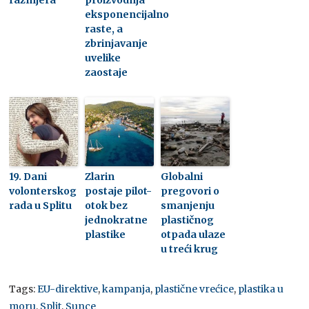
eksponencijalno
raste, a
zbrinjavanje
uvelike
zaostaje
19. Dani
Zlarin
Globalni
volonterskog
postaje pilot-
pregovori o
rada u Splitu
otok bez
smanjenju
jednokratne
plastičnog
plastike
otpada ulaze
u treći krug
Tags:
EU-direktive
,
kampanja
,
plastične vrećice
,
plastika u
moru
,
Split
,
Sunce