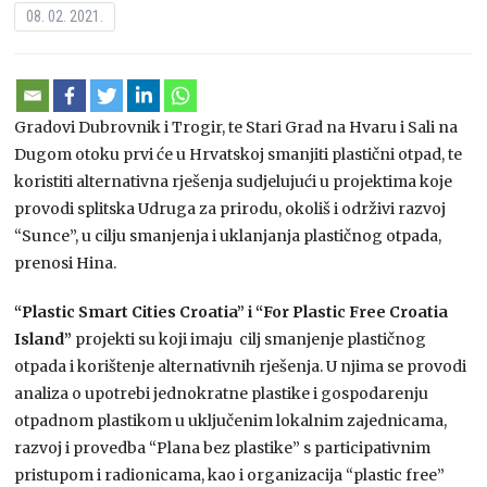
08. 02. 2021.
Gradovi Dubrovnik i Trogir, te Stari Grad na Hvaru i Sali na
Dugom otoku prvi će u Hrvatskoj smanjiti plastični otpad, te
koristiti alternativna rješenja sudjelujući u projektima koje
provodi splitska Udruga za prirodu, okoliš i održivi razvoj
“Sunce”, u cilju smanjenja i uklanjanja plastičnog otpada,
prenosi Hina.
“Plastic Smart Cities Croatia” i “For Plastic Free Croatia
Island”
projekti su koji imaju cilj smanjenje plastičnog
otpada i korištenje alternativnih rješenja. U njima se provodi
analiza o upotrebi jednokratne plastike i gospodarenju
otpadnom plastikom u uključenim lokalnim zajednicama,
razvoj i provedba “Plana bez plastike” s participativnim
pristupom i radionicama, kao i organizacija “plastic free”