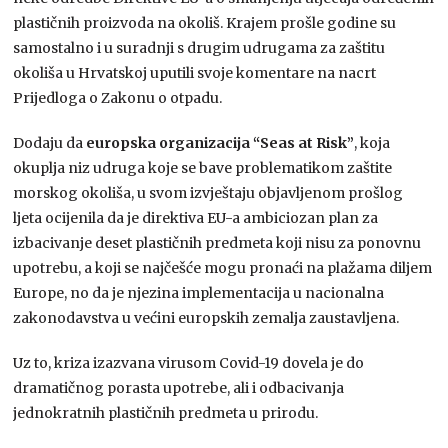
plastičnih proizvoda na okoliš. Krajem prošle godine su
samostalno i u suradnji s drugim udrugama za zaštitu
okoliša u Hrvatskoj uputili svoje komentare na nacrt
Prijedloga o Zakonu o otpadu.
Dodaju da
europska organizacija “Seas at Risk”
, koja
okuplja niz udruga koje se bave problematikom zaštite
morskog okoliša, u svom izvještaju objavljenom prošlog
ljeta ocijenila da je direktiva EU-a ambiciozan plan za
izbacivanje deset plastičnih predmeta koji nisu za ponovnu
upotrebu, a koji se najčešće mogu pronaći na plažama diljem
Europe, no da je njezina implementacija u nacionalna
zakonodavstva u većini europskih zemalja zaustavljena.
Uz to, kriza izazvana virusom Covid-19 dovela je do
dramatičnog porasta upotrebe, ali i odbacivanja
jednokratnih plastičnih predmeta u prirodu.