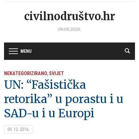
civilnodruštvo.hr
06.08.2026.
MENU
NEKATEGORIZIRANO
SVIJET
,
UN: “Fašistička
retorika” u porastu i u
SAD-u i u Europi
09. 12. 2016.