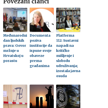
Povezani članci
Međunarodni
Documenta
Platforma
dan ljudskih
poziva
112: Sustavni
prava: Govor
institucije da
napadi na
mržnje u
ispune svoje
kritičko
Hrvatskoj u
obaveze
mišljenje i
porastu
prema
slobodu
građanima
udruživanja;
izostala javna
osuda