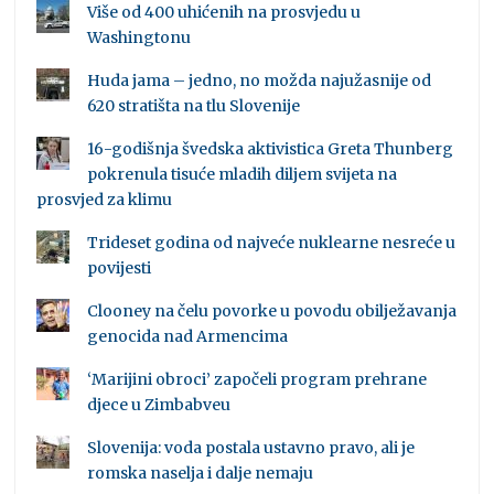
Više od 400 uhićenih na prosvjedu u
Washingtonu
Huda jama – jedno, no možda najužasnije od
620 stratišta na tlu Slovenije
16-godišnja švedska aktivistica Greta Thunberg
pokrenula tisuće mladih diljem svijeta na
prosvjed za klimu
Trideset godina od najveće nuklearne nesreće u
povijesti
Clooney na čelu povorke u povodu obilježavanja
genocida nad Armencima
‘Marijini obroci’ započeli program prehrane
djece u Zimbabveu
Slovenija: voda postala ustavno pravo, ali je
romska naselja i dalje nemaju