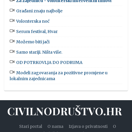
Za zajednicu - volonterski interventni timovi
Građani znaju najbolje
Volonterska noć
Serum festival, Hvar
Možemo biti jači
Samo stariji. Ništa više.
OD POTRKOVLJA DO PODRUMA
Modeli zagovaranja za pozitivne promjene u
lokalnim zajednicama
CIVILNODRUŠTVO.HR
Stari portal
O nama
Izjava o privatnosti
O