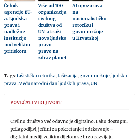
Čelnik
Više od 100
AI upozorava
agencije EU-
organizacija
na
a: Ljudska
civilnog
nacionalističku
prava i
društva od
retoriku i
nadležne
UN-a traži
govor mržnje
institucije
novo ljudsko
u Hrvatskoj
pod velikim
pravo –
pritiskom
pravo na
zdrav planet
Tags:
fašistička retorika
,
fašizacija
,
govor mržnje
,
ljudska
prava
,
Međunarodni dan ljudskih prava
,
UN
POVEĆATI VIDLJIVOST
Civilno društvo već odavno je digitalno. Lako dostupni,
prilagodljivi, jeftini za pokretanje i održavanje –
digitalni mediji velikim dijelom se brzo razvijaju