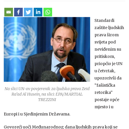
Standardi
zaštite ljudskih
prava širom
svijeta pod
neviđenim su
pritiskom,
priopćio je UN
u četvrtak,
upozorivši da
“fašistička
Na slici UN-ov povjerenik za ljudska prava Zeid
retorika”
Ra’ad Al Husein, na slici: EPA/MARTIAL
TREZZINI
postaje opće
mjesto i u
Europi i u Sjedinjenim Državama.
Govoreći uoči Međunarodnog dana ljudskih prava koji se