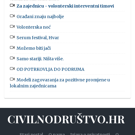
Za zajednicu - volonterski interventni timovi
Građani znaju najbolje
Volonterska noć
Serum festival, Hvar
Možemo biti jači
Samo stariji. Ništa više.
OD POTRKOVLJA DO PODRUMA
Modeli zagovaranja za pozitivne promjene u
lokalnim zajednicama
CIVILNODRUŠTVO.HR
Stari portal
O nama
Izjava o privatnosti
O