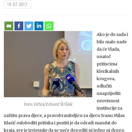
10. 07. 2017.
Ako je do sada i
bilo malo nade
da će Vlada,
unatoč
pritiscima
klerikalnih
krugova,
odlučiti
unaprijediti
neovisnost
Foto: HINA/Edvard ŠUŠAK
institucije za
zaštitu prava djece, a pravobraniteljicu za djecu Ivanu Milas
Klarić osloboditi pritiska i pustiti je da odradi mandat do
kraja, sve je izvjesnije da se neće dogoditi ni jedno ni drugo.