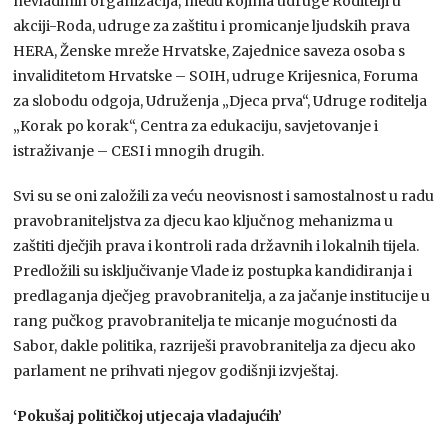
nevladinih organizacija, među kojima udruge Roditelji u
akciji-Roda, udruge za zaštitu i promicanje ljudskih prava
HERA, Ženske mreže Hrvatske, Zajednice saveza osoba s
invaliditetom Hrvatske – SOIH, udruge Krijesnica, Foruma
za slobodu odgoja, Udruženja „Djeca prva“, Udruge roditelja
„Korak po korak“, Centra za edukaciju, savjetovanje i
istraživanje – CESI i mnogih drugih.
Svi su se oni založili za veću neovisnost i samostalnost u radu
pravobraniteljstva za djecu kao ključnog mehanizma u
zaštiti dječjih prava i kontroli rada državnih i lokalnih tijela.
Predložili su isključivanje Vlade iz postupka kandidiranja i
predlaganja dječjeg pravobranitelja, a za jačanje institucije u
rang pučkog pravobranitelja te micanje mogućnosti da
Sabor, dakle politika, razriješi pravobranitelja za djecu ako
parlament ne prihvati njegov godišnji izvještaj.
‘Pokušaj političkoj utjecaja vladajućih’