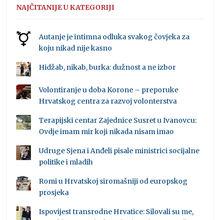
NAJČITANIJE U KATEGORIJI
Autanje je intimna odluka svakog čovjeka za
koju nikad nije kasno
Hidžab, nikab, burka: dužnost a ne izbor
Volontiranje u doba Korone – preporuke
Hrvatskog centra za razvoj volonterstva
Terapijski centar Zajednice Susret u Ivanovcu:
Ovdje imam mir koji nikada nisam imao
Udruge Sjena i Anđeli pisale ministrici socijalne
politike i mladih
Romi u Hrvatskoj siromašniji od europskog
prosjeka
Ispovijest transrodne Hrvatice: Silovali su me,