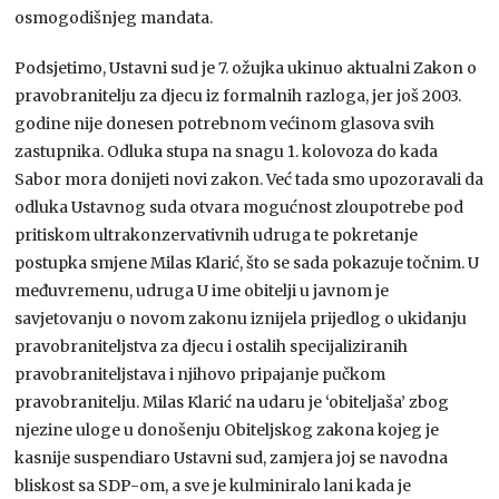
osmogodišnjeg mandata.
Podsjetimo, Ustavni sud je 7. ožujka ukinuo aktualni Zakon o
pravobranitelju za djecu iz formalnih razloga, jer još 2003.
godine nije donesen potrebnom većinom glasova svih
zastupnika. Odluka stupa na snagu 1. kolovoza do kada
Sabor mora donijeti novi zakon. Već tada smo upozoravali da
odluka Ustavnog suda otvara mogućnost zloupotrebe pod
pritiskom ultrakonzervativnih udruga te pokretanje
postupka smjene Milas Klarić, što se sada pokazuje točnim. U
međuvremenu, udruga U ime obitelji u javnom je
savjetovanju o novom zakonu iznijela prijedlog o ukidanju
pravobraniteljstva za djecu i ostalih specijaliziranih
pravobraniteljstava i njihovo pripajanje pučkom
pravobranitelju. Milas Klarić na udaru je ‘obiteljaša’ zbog
njezine uloge u donošenju Obiteljskog zakona kojeg je
kasnije suspendiaro Ustavni sud, zamjera joj se navodna
bliskost sa SDP-om, a sve je kulminiralo lani kada je