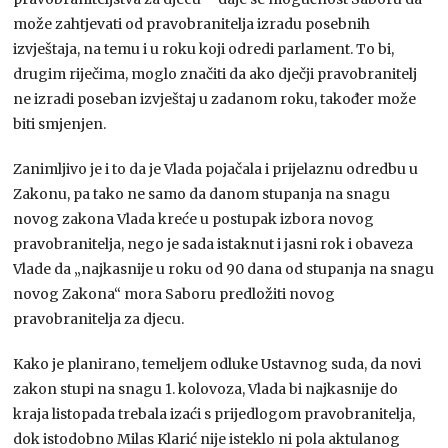
može zahtjevati od pravobranitelja izradu posebnih
izvještaja, na temu i u roku koji odredi parlament. To bi,
drugim riječima, moglo značiti da ako dječji pravobranitelj
ne izradi poseban izvještaj u zadanom roku, također može
biti smjenjen.
Zanimljivo je i to da je Vlada pojačala i prijelaznu odredbu u
Zakonu, pa tako ne samo da danom stupanja na snagu
novog zakona Vlada kreće u postupak izbora novog
pravobranitelja, nego je sada istaknut i jasni rok i obaveza
Vlade da „najkasnije u roku od 90 dana od stupanja na snagu
novog Zakona“ mora Saboru predložiti novog
pravobranitelja za djecu.
Kako je planirano, temeljem odluke Ustavnog suda, da novi
zakon stupi na snagu 1. kolovoza, Vlada bi najkasnije do
kraja listopada trebala izaći s prijedlogom pravobranitelja,
dok istodobno Milas Klarić nije isteklo ni pola aktulanog