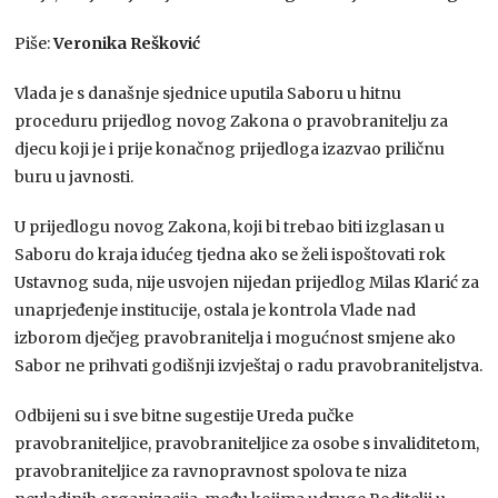
Piše:
Veronika
Rešković
Vlada je s današnje sjednice uputila Saboru u hitnu
proceduru prijedlog novog Zakona o pravobranitelju za
djecu koji je i prije konačnog prijedloga izazvao priličnu
buru u javnosti.
U prijedlogu novog Zakona, koji bi trebao biti izglasan u
Saboru do kraja idućeg tjedna ako se želi ispoštovati rok
Ustavnog suda, nije usvojen nijedan prijedlog Milas Klarić za
unaprjeđenje institucije, ostala je kontrola Vlade nad
izborom dječjeg pravobranitelja i mogućnost smjene ako
Sabor ne prihvati godišnji izvještaj o radu pravobraniteljstva.
Odbijeni su i sve bitne sugestije Ureda pučke
pravobraniteljice, pravobraniteljice za osobe s invaliditetom,
pravobraniteljice za ravnopravnost spolova te niza