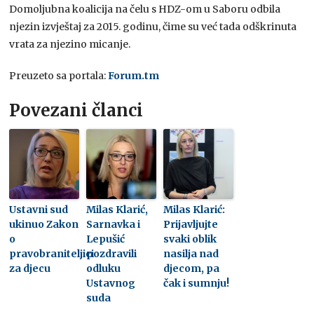
Domoljubna koalicija na čelu s HDZ-om u Saboru odbila
njezin izvještaj za 2015. godinu, čime su već tada odškrinuta
vrata za njezino micanje.
Preuzeto sa portala:
Forum.tm
Povezani članci
Ustavni sud
Milas Klarić,
Milas Klarić:
ukinuo Zakon
Sarnavka i
Prijavljujte
o
Lepušić
svaki oblik
pravobraniteljici
pozdravili
nasilja nad
za djecu
odluku
djecom, pa
Ustavnog
čak i sumnju!
suda