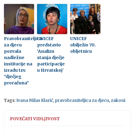
Pravobraniteljica
UNICEF
UNICEF
za djecu
predstavio
obilježio 70.
pozvala
‘Analizu
obljetnicu
nadležne
stanja dječje
institucije na
participacije
izradu tzv.
u Hrvatskoj’
“dječjeg
proračuna”
Tags:
Ivana Milas Klarić
,
pravobraniteljica za djecu
,
zakoni
POVEĆATI VIDLJIVOST