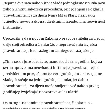
Nepuna dva sata nakon što je Vlada jednoglasno uputila novi
zakon u hitnu saborsku proceduru, priopćenjem se oglasila
pravobraniteljica za djecu Ivana Milas Klarić nazivajući
prijedlog novog zakona „direktnim napadom na neovisnost
institucije“.
Upozorila je da u novom Zakonu o pravobranitelju za djecu i
dalje stoji odredba u članku 26. o neprihvaćanju izvješća
pravobranitelja kao razlogom za njegovo razrješenje.
„Time se, de jure i de facto, mandat od osam godina, koji za
svrhu upravo ima neovisnost institucije pravobranitelja o
predviđenom prosječnom četverogodišnjem ciklusu jedne
vlade, skraćuje na jednogodišnji mandat, jer Sabor
pravobranitelja za djecu može smijeniti već nakon prvog
godišnjeg izvještaja“, upozorava Milas Klarić.
Osim toga, napominje pravobraniteljica, člankom 28.
predviđa se raspisivanje natječaja za izbor novog