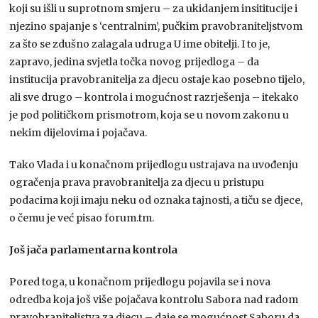
koji su išli u suprotnom smjeru – za ukidanjem insititucije i
njezino spajanje s ‘centralnim’, pučkim pravobraniteljstvom
za što se zdušno zalagala udruga U ime obitelji. I to je,
zapravo, jedina svjetla točka novog prijedloga – da
institucija pravobranitelja za djecu ostaje kao posebno tijelo,
ali sve drugo – kontrola i mogućnost razrješenja – itekako
je pod političkom prismotrom, koja se u novom zakonu u
nekim dijelovima i pojačava.
Tako Vlada i u konačnom prijedlogu ustrajava na uvođenju
ogračenja prava pravobranitelja za djecu u pristupu
podacima koji imaju neku od oznaka tajnosti, a tiču se djece,
o čemu je već pisao forum.tm.
Još jača parlamentarna kontrola
Pored toga, u konačnom prijedlogu pojavila se i nova
odredba koja još više pojačava kontrolu Sabora nad radom
pravobraniteljstva za djecu – daje se mogućnost Saboru da