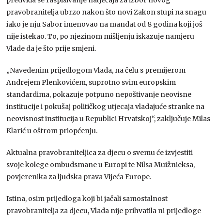
pravobranitelja ubrzo nakon što novi Zakon stupi na snagu
iako je nju Sabor imenovao na mandat od 8 godina koji još
nije istekao. To, po njezinom mišljenju iskazuje namjeru
Vlade da je što prije smjeni.
„Navedenim prijedlogom Vlada, na čelu s premijerom
Andrejem Plenkovićem, suprotno svim europskim
standardima, pokazuje potpuno nepoštivanje neovisne
institucije i pokušaj političkog utjecaja vladajuće stranke na
neovisnost institucija u Republici Hrvatskoj“, zaključuje Milas
Klarić u oštrom priopćenju.
Aktualna pravobraniteljica za djecu o svemu će izvjestiti
svoje kolege ombudsmane u Europi te Nilsa Muižnieksa,
povjerenika za ljudska prava Vijeća Europe.
Istina, osim prijedloga koji bi jačali samostalnost
pravobranitelja za djecu, Vlada nije prihvatila ni prijedloge