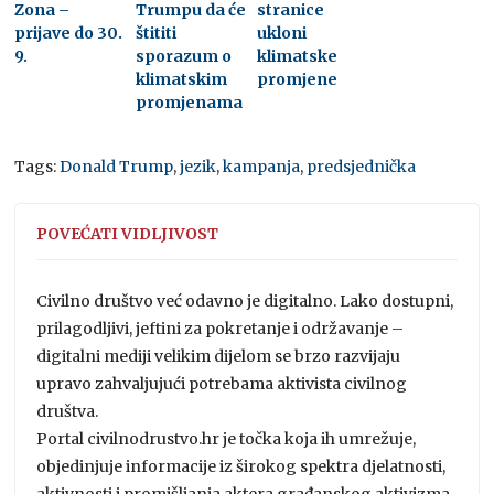
Zona –
Trumpu da će
stranice
prijave do 30.
štititi
ukloni
9.
sporazum o
klimatske
klimatskim
promjene
promjenama
Tags:
Donald Trump
,
jezik
,
kampanja
,
predsjednička
POVEĆATI VIDLJIVOST
Civilno društvo već odavno je digitalno. Lako dostupni,
prilagodljivi, jeftini za pokretanje i održavanje –
digitalni mediji velikim dijelom se brzo razvijaju
upravo zahvaljujući potrebama aktivista civilnog
društva.
Portal civilnodrustvo.hr je točka koja ih umrežuje,
objedinjuje informacije iz širokog spektra djelatnosti,
aktivnosti i promišljanja aktera građanskog aktivizma