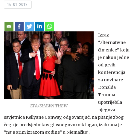
16. 01. 2018.
Izraz
“alternativne
činjenice”, koju
je nakon jedne
od prvih
konferencija
za novinare
Donalda
Trumpa
upotrijebila
EPA/SHAWN THEW
njegova
savjetnica Kellyane Conway, odgovarajući na pitanje zbog
čega je predsjednikov glasnogovornik lagao, izabrana je
“najgorim izrazom godine” u Njemačkoj.