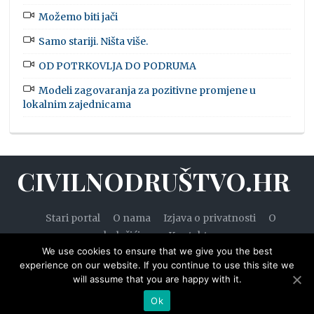
Možemo biti jači
Samo stariji. Ništa više.
OD POTRKOVLJA DO PODRUMA
Modeli zagovaranja za pozitivne promjene u
lokalnim zajednicama
CIVILNODRUŠTVO.HR
Stari portal
O nama
Izjava o privatnosti
O
kolačićima
Kontakt
We use cookies to ensure that we give you the best
experience on our website. If you continue to use this site we
will assume that you are happy with it.
© 2020. — Civilnodruštvo.hr. Sva prava pridržana.
Ok
Designed by
WPZOOM