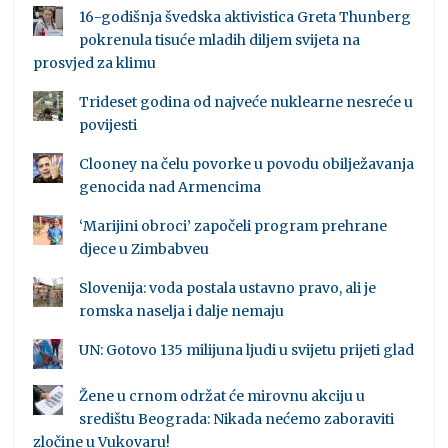
16-godišnja švedska aktivistica Greta Thunberg
pokrenula tisuće mladih diljem svijeta na
prosvjed za klimu
Trideset godina od najveće nuklearne nesreće u
povijesti
Clooney na čelu povorke u povodu obilježavanja
genocida nad Armencima
‘Marijini obroci’ započeli program prehrane
djece u Zimbabveu
Slovenija: voda postala ustavno pravo, ali je
romska naselja i dalje nemaju
UN: Gotovo 135 milijuna ljudi u svijetu prijeti glad
Žene u crnom održat će mirovnu akciju u
središtu Beograda: Nikada nećemo zaboraviti
zločine u Vukovaru!