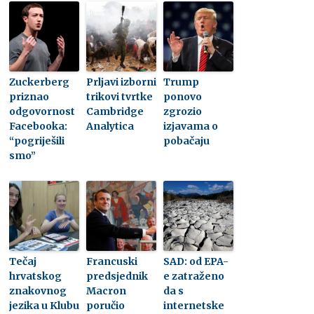
Zuckerberg
Prljavi izborni
Trump
priznao
trikovi tvrtke
ponovo
odgovornost
Cambridge
zgrozio
Facebooka:
Analytica
izjavama o
“pogriješili
pobačaju
smo”
Tečaj
Francuski
SAD: od EPA-
hrvatskog
predsjednik
e zatraženo
znakovnog
Macron
da s
jezika u Klubu
poručio
internetske