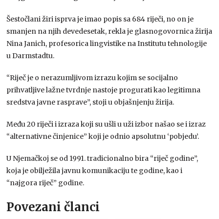
Šestočlani žiri isprva je imao popis sa 684 riječi, no on je
smanjen na njih devedesetak, rekla je glasnogovornica žirija
Nina Janich, profesorica lingvistike na Institutu tehnologije
u Darmstadtu.
“Riječ je o nerazumljivom izrazu kojim se socijalno
prihvatljive lažne tvrdnje nastoje progurati kao legitimna
sredstva javne rasprave”, stoji u objašnjenju žirija.
Među 20 riječi i izraza koji su ušli u uži izbor našao se i izraz
“alternativne činjenice” koji je odnio apsolutnu ‘pobjedu’.
U Njemačkoj se od 1991. tradicionalno bira “riječ godine”,
koja je obilježila javnu komunikaciju te godine, kao i
“najgora riječ” godine.
Povezani članci