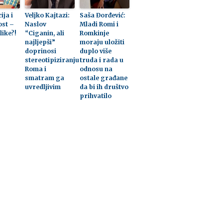
ija i
Veljko Kajtazi:
Saša Đorđević:
ost –
Naslov
Mladi Romi i
ike?!
“Ciganin, ali
Romkinje
najljepši”
moraju uložiti
doprinosi
duplo više
stereotipiziranju
truda i rada u
Roma i
odnosu na
smatram ga
ostale građane
uvredljivim
da bi ih društvo
prihvatilo