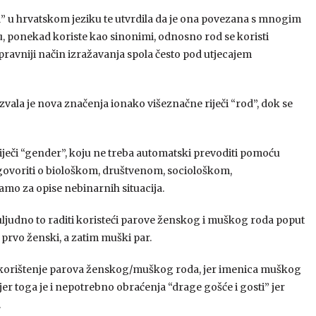
pol” u hrvatskom jeziku te utvrdila da je ona povezana s mnogim
, ponekad koriste kao sinonimi, odnosno rod se koristi
spravniji način izražavanja spola često pod utjecajem
vala je nova značenja ionako višeznačne riječi “rod”, dok se
iječi “gender”, koju ne treba automatski prevoditi pomoću
o govoriti o biološkom, društvenom, sociološkom,
amo za opise nebinarnih situacija.
e uljudno to raditi koristeći parove ženskog i muškog roda poput
 prvo ženski, a zatim muški par.
a korištenje parova ženskog/muškog roda, jer imenica muškog
r toga je i nepotrebno obraćenja “drage gošće i gosti” jer
.