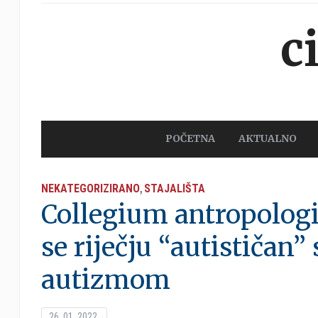
c
POČETNA
AKTUALNO
NEKATEGORIZIRANO
STAJALIŠTA
,
Collegium antropologi
se riječju “autističan”
autizmom
26. 01. 2022.