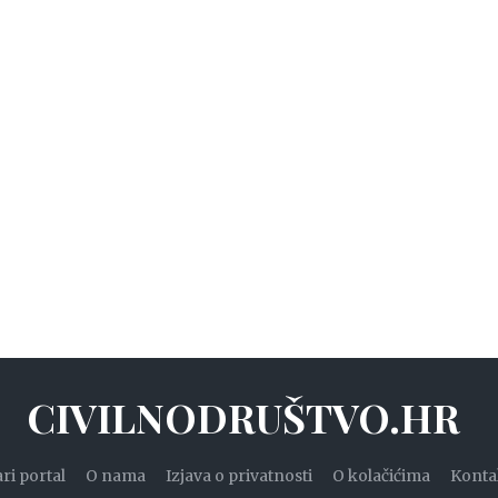
CIVILNODRUŠTVO.HR
ari portal
O nama
Izjava o privatnosti
O kolačićima
Konta