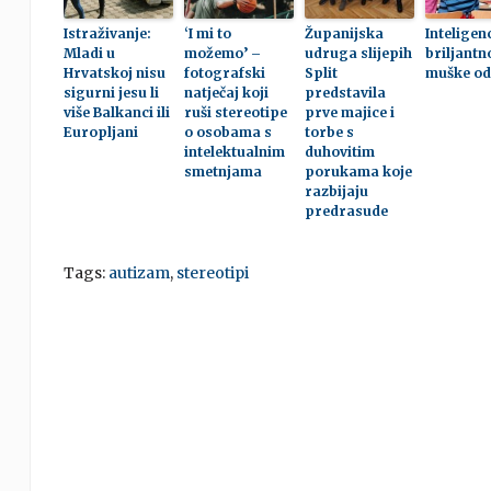
Istraživanje:
‘I mi to
Županijska
Inteligenc
Mladi u
možemo’ –
udruga slijepih
briljantn
Hrvatskoj nisu
fotografski
Split
muške odl
sigurni jesu li
natječaj koji
predstavila
više Balkanci ili
ruši stereotipe
prve majice i
Europljani
o osobama s
torbe s
intelektualnim
duhovitim
smetnjama
porukama koje
razbijaju
predrasude
Tags:
autizam
,
stereotipi