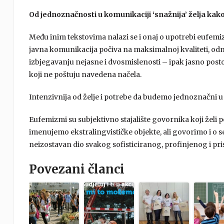
Od jednoznačnosti u komunikaciji ‘snažnija’ želja kak
Među inim tekstovima nalazi se i onaj o upotrebi eufemi
javna komunikacija počiva na maksimalnoj kvaliteti, odn
izbjegavanju nejasne i dvosmislenosti – ipak jasno post
koji ne poštuju navedena načela.
Intenzivnija od želje i potrebe da budemo jednoznačni u k
Eufemizmi su subjektivno stajalište govornika koji želi 
imenujemo ekstralingvističke objekte, ali govorimo i o 
neizostavan dio svakog sofisticiranog, profinjenog i prist
Povezani članci