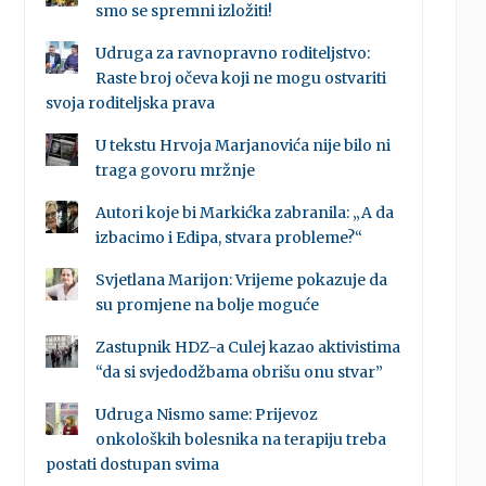
smo se spremni izložiti!
Udruga za ravnopravno roditeljstvo:
Raste broj očeva koji ne mogu ostvariti
svoja roditeljska prava
U tekstu Hrvoja Marjanovića nije bilo ni
traga govoru mržnje
Autori koje bi Markićka zabranila: „A da
izbacimo i Edipa, stvara probleme?“
Svjetlana Marijon: Vrijeme pokazuje da
su promjene na bolje moguće
Zastupnik HDZ-a Culej kazao aktivistima
“da si svjedodžbama obrišu onu stvar”
Udruga Nismo same: Prijevoz
onkoloških bolesnika na terapiju treba
postati dostupan svima