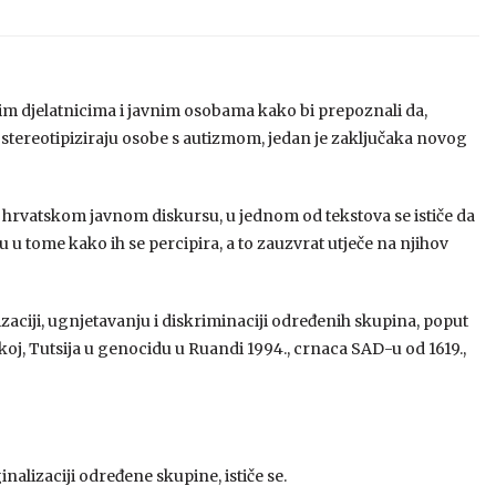
im djelatnicima i javnim osobama kako bi prepoznali da,
, stereotipiziraju osobe s autizmom, jedan je zaključaka novog
hrvatskom javnom diskursu, u jednom od tekstova se ističe da
gu u tome kako ih se percipira, a to zauzvrat utječe na njihov
aciji, ugnjetavanju i diskriminaciji određenih skupina, poput
j, Tutsija u genocidu u Ruandi 1994., crnaca SAD-u od 1619.,
inalizaciji određene skupine, ističe se.