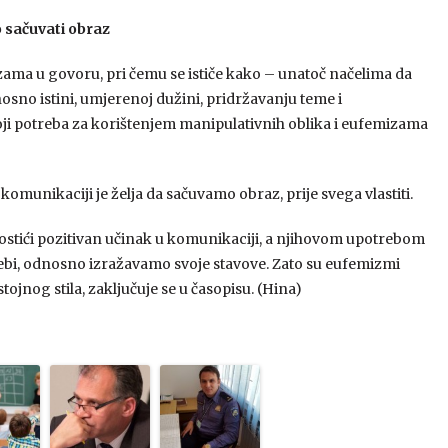
o sačuvati obraz
zama u govoru, pri čemu se ističe kako – unatoč načelima da
osno istini, umjerenoj dužini, pridržavanju teme i
oji potreba za korištenjem manipulativnih oblika i eufemizama
omunikaciji je želja da sačuvamo obraz, prije svega vlastiti.
postići pozitivan učinak u komunikaciji, a njihovom upotrebom
sebi, odnosno izražavamo svoje stavove. Zato su eufemizmi
ojnog stila, zaključuje se u časopisu. (Hina)