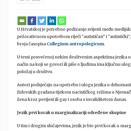
U Hrvatskoj je potrebno podizanje svijesti među medijsk
pežorativnom upotrebom riječi “autističan” i “autistički”
broja časopisa
Collegium antropologicum
.
U temi posvećenoj nekim društvenim aspektima jezika u 
način na koji se govori ili piše o ljudima ima ključnu ulo
položaj u društvu.
Autori podsjećaju na upotrebu i ulogu jezika u dehumaniz
židovskih građana tijekom nacističkog režima u Njemačko
žena kroz povijest ili gay i osoba s invaliditetom danas.
Jezik prvi korak u marginalizaciji određene skupine
U tim i drugim slučajevima, jezik je bio prvi korak u marg