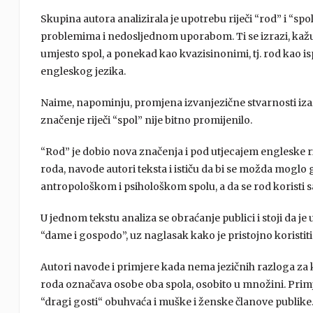
Skupina autora analizirala je upotrebu riječi “rod” i “s
problemima i nedosljednom uporabom. Ti se izrazi, kažu
umjesto spol, a ponekad kao kvazisinonimi, tj. rod kao i
engleskog jezika.
Naime, napominju, promjena izvanjezične stvarnosti izaz
značenje riječi “spol” nije bitno promijenilo.
“Rod” je dobio nova značenja i pod utjecajem engleske r
roda, navode autori teksta i ističu da bi se možda mogl
antropološkom i psihološkom spolu, a da se rod koristi s
U jednom tekstu analiza se obraćanje publici i stoji da j
“dame i gospodo”, uz naglasak kako je pristojno koristiti
Autori navode i primjere kada nema jezičnih razloga z
roda označava osobe oba spola, osobito u množini. Primje
“dragi gosti“ obuhvaća i muške i ženske članove publike