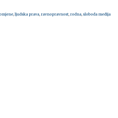
romjene
,
ljudska prava
,
ravnopravnost
,
rodna
,
sloboda medija