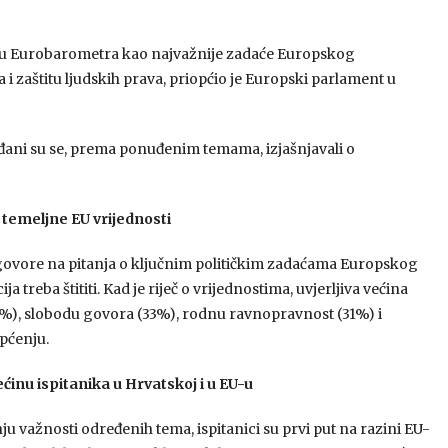
nju Eurobarometra kao najvažnije zadaće Europskog
i zaštitu ljudskih prava, priopćio je Europski parlament u
đani su se, prema ponuđenim temama, izjašnjavali o
temeljne EU vrijednosti
ovore na pitanja o ključnim političkim zadaćama Europskog
 treba štititi. Kad je riječ o vrijednostima, uvjerljiva većina
(48%), slobodu govora (33%), rodnu ravnopravnost (31%) i
pćenju.
inu ispitanika u Hrvatskoj i u EU-u
važnosti određenih tema, ispitanici su prvi put na razini EU-