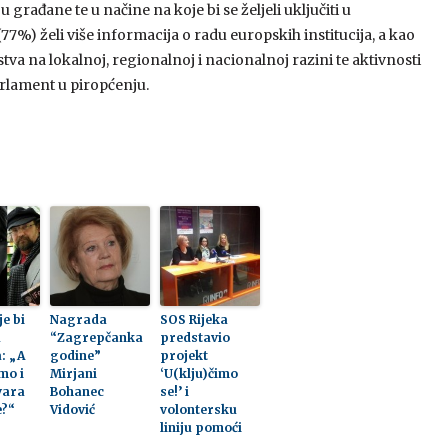
rađane te u načine na koje bi se željeli uključiti u
77%) želi više informacija o radu europskih institucija, a kao
va na lokalnoj, regionalnoj i nacionalnoj razini te aktivnosti
rlament u piropćenju.
je bi
Nagrada
SOS Rijeka
a
“Zagrepčanka
predstavio
: „A
godine”
projekt
mo i
Mirjani
‘U(klju)čimo
vara
Bohanec
se!’ i
?“
Vidović
volontersku
liniju pomoći