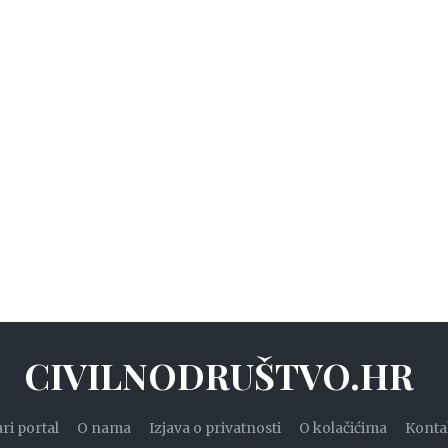
CIVILNODRUŠTVO.HR
ari portal
O nama
Izjava o privatnosti
O kolačićima
Konta