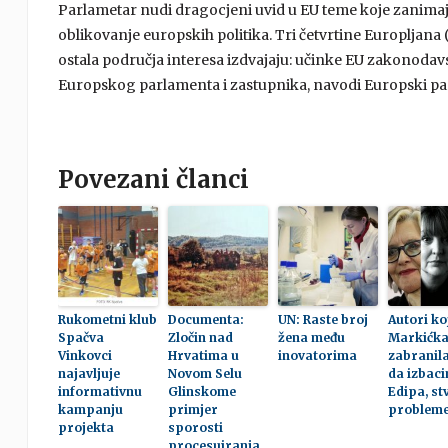
Parlametar nudi dragocjeni uvid u EU teme koje zanimaju g
oblikovanje europskih politika. Tri četvrtine Europljana (
ostala područja interesa izdvajaju: učinke EU zakonodavst
Europskog parlamenta i zastupnika, navodi Europski pa
Povezani članci
Rukometni klub
Documenta:
UN: Raste broj
Autori ko
Spačva
Zločin nad
žena među
Markićk
Vinkovci
Hrvatima u
inovatorima
zabranila
najavljuje
Novom Selu
da izbaci
informativnu
Glinskome
Edipa, st
kampanju
primjer
probleme
projekta
sporosti
procesuiranja