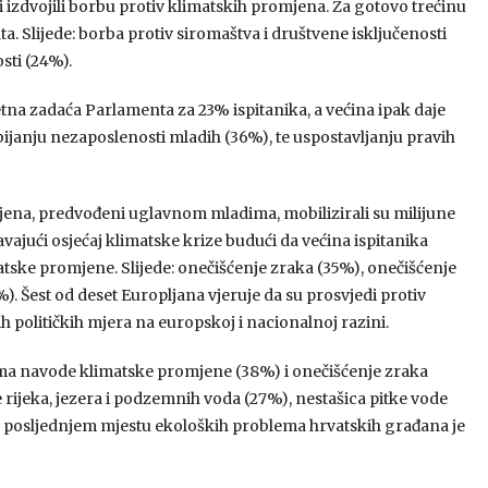
ti izdvojili borbu protiv klimatskih promjena. Za gotovo trećinu
a. Slijede: borba protiv siromaštva i društvene isključenosti
sti (24%).
tna zadaća Parlamenta za 23% ispitanika, a većina ipak daje
zbijanju nezaposlenosti mladih (36%), te uspostavljanju pravih
jena, predvođeni uglavnom mladima, mobilizirali su milijune
vajući osjećaj klimatske krize budući da većina ispitanika
tske promjene. Slijede: onečišćenje zraka (35%), onečišćenje
). Šest od deset Europljana vjeruje da su prosvjedi protiv
 političkih mjera na europskoj i nacionalnoj razini.
lema navode klimatske promjene (38%) i onečišćenje zraka
je rijeka, jezera i podzemnih voda (27%), nestašica pitke vode
a posljednjem mjestu ekoloških problema hrvatskih građana je