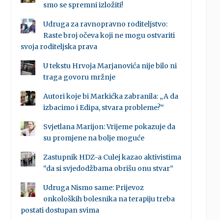
smo se spremni izložiti!
Udruga za ravnopravno roditeljstvo:
Raste broj očeva koji ne mogu ostvariti
svoja roditeljska prava
U tekstu Hrvoja Marjanovića nije bilo ni
traga govoru mržnje
Autori koje bi Markićka zabranila: „A da
izbacimo i Edipa, stvara probleme?“
Svjetlana Marijon: Vrijeme pokazuje da
su promjene na bolje moguće
Zastupnik HDZ-a Culej kazao aktivistima
“da si svjedodžbama obrišu onu stvar”
Udruga Nismo same: Prijevoz
onkoloških bolesnika na terapiju treba
postati dostupan svima