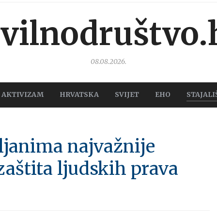
ivilnodruštvo.
08.08.2026.
AKTIVIZAM
HRVATSKA
SVIJET
EHO
STAJALI
ljanima najvažnije
aštita ljudskih prava