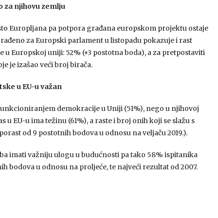
o za njihovu zemlju
osto Europljana pa potpora građana europskom projektu ostaje
 rađeno za Europski parlament u listopadu pokazuje i rast
 Europskoj uniji: 52% (+3 postotna boda), a za pretpostaviti
je je izašao veći broj birača.
atske u EU-u važan
u funkcioniranjem demokracije u Uniji (51%), nego u njihovoj
s u EU-u ima težinu (61%), a raste i broj onih koji se slažu s
porast od 9 postotnih bodova u odnosu na veljaču 2019.).
a imati važniju ulogu u budućnosti pa tako 58% ispitanika
nih bodova u odnosu na proljeće, te najveći rezultat od 2007.