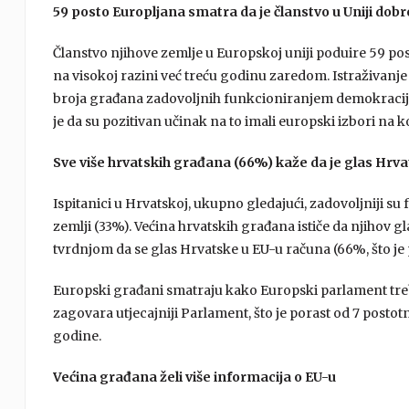
59 posto Europljana smatra da je članstvo u Uniji dobr
Članstvo njihove zemlje u Europskoj uniji poduire 59 p
na visokoj razini već treću godinu zaredom. Istraživanje
broja građana zadovoljnih funkcioniranjem demokracije u
je da su pozitivan učinak na to imali europski izbori na ko
Sve više hrvatskih građana (66%) kaže da je glas Hrv
Ispitanici u Hrvatskoj, ukupno gledajući, zadovoljniji s
zemlji (33%). Većina hrvatskih građana ističe da njihov gla
tvrdnjom da se glas Hrvatske u EU-u računa (66%, što je 
Europski građani smatraju kako Europski parlament treb
zagovara utjecajniji Parlament, što je porast od 7 postot
godine.
Većina građana želi više informacija o EU-u