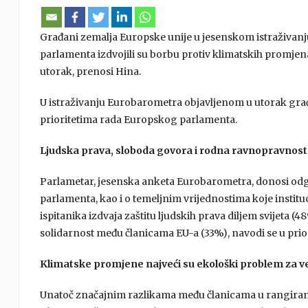
Građani zemalja Europske unije u jesenskom istraživa
parlamenta izdvojili su borbu protiv klimatskih promjena 
utorak, prenosi Hina.
U istraživanju Eurobarometra objavljenom u utorak gra
prioritetima rada Europskog parlamenta.
Ljudska prava, sloboda govora i rodna ravnopravnost 
Parlametar, jesenska anketa Eurobarometra, donosi odg
parlamenta, kao i o temeljnim vrijednostima koje institucija
ispitanika izdvaja zaštitu ljudskih prava diljem svijeta 
solidarnost među članicama EU-a (33%), navodi se u prio
Klimatske promjene najveći su ekološki problem za već
Unatoč značajnim razlikama među članicama u rangiranju 