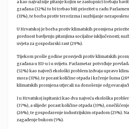
a kao najvažnije pitanje kojim se zastupnici trebaju bavi
građana (32%) to bi trebao biti prioritet u radu Parlament
(31%), te borba protiv terorizma i suzbijanje nezaposleno
U Hrvatskoj je borba protiv klimatskih promjena priorite
prednost bavljenju pitanjima socijalne isključenosti; su
uvjeta za gospodarski rast (29%).
Tijekom prošle godine prosvjedi protiv klimatskih prom
građana u EU-u i u svijetu. Parlametar potvrđuje prevlada
(52%) kao najveći ekološki problem izdvaja upravo klima
mora (31%), te porast količine otpada i krčenje šuma (28%
klimatskih promjena utjecali na donošenje odgovarajućih
I u Hrvatskoj ispitanici kao dva najveća ekološka prob
(37%), a slijede: porast količine otpada (33%), onečišćen
(26%), te gospodarenje industrijskim otpadom (25%). N
zagađenje bukom (5%).