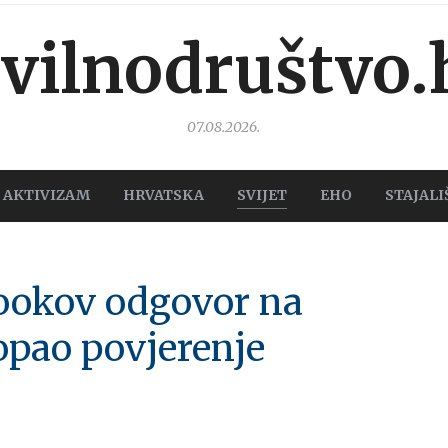
ivilnodruštvo.
07.08.2026.
AKTIVIZAM
HRVATSKA
SVIJET
EHO
STAJALI
bookov odgovor na
opao povjerenje