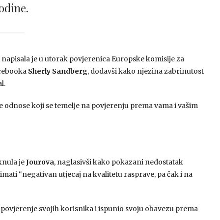
odine.
, napisala je u utorak povjerenica Europske komisije za
acebooka
Sherly Sandberg
, dodavši kako njezina zabrinutost
l.
 odnose koji se temelje na povjerenju prema vama i vašim
knula je
Jourova
, naglasivši kako pokazani nedostatak
ati “negativan utjecaj na kvalitetu rasprave, pa čak i na
povjerenje svojih korisnika i ispunio svoju obavezu prema