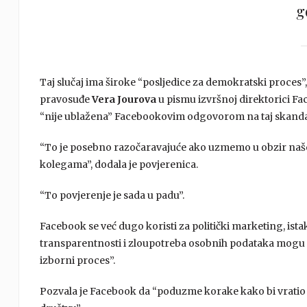
g
Taj slučaj ima široke “posljedice za demokratski proces”
pravosuđe
Vera Jourova
u pismu izvršnoj direktorici F
“nije ublažena” Facebookovim odgovorom na taj skanda
“To je posebno razočaravajuće ako uzmemo u obzir naše
kolegama”, dodala je povjerenica.
“To povjerenje je sada u padu”.
Facebook se već dugo koristi za politički marketing, ista
transparentnosti i zloupotreba osobnih podataka mogu im
izborni proces”.
Pozvala je Facebook da “poduzme korake kako bi vratio 