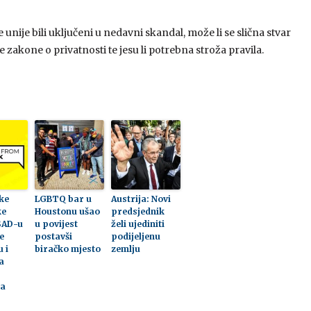
unije bili uključeni u nedavni skandal, može li se slična stvar
akone o privatnosti te jesu li potrebna stroža pravila.
čke
LGBTQ bar u
Austrija: Novi
ke
Houstonu ušao
predsjednik
SAD-u
u povijest
želi ujediniti
e
postavši
podijeljenu
 i
biračko mjesto
zemlju
a
ka