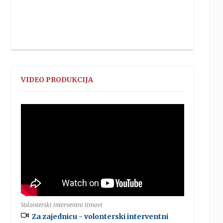
VIDEO PRODUKCIJA
Volonterski interventni timovi
Za zajednicu - volonterski interventni