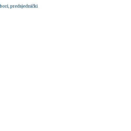
zbori
,
predsjednički