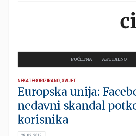
c
POČETNA
AKTUALNO
NEKATEGORIZIRANO
SVIJET
,
Europska unija: Face
nedavni skandal potk
korisnika
28. 03. 2018.