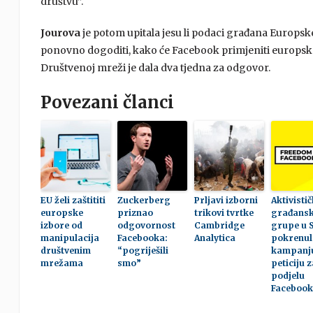
društvu”.
Jourova
je potom upitala jesu li podaci građana Europske 
ponovno dogoditi, kako će Facebook primjeniti europske z
Društvenoj mreži je dala dva tjedna za odgovor.
Povezani članci
EU želi zaštititi
Zuckerberg
Prljavi izborni
Aktivisti
europske
priznao
trikovi tvrtke
građans
izbore od
odgovornost
Cambridge
grupe u 
manipulacija
Facebooka:
Analytica
pokrenul
društvenim
“pogriješili
kampanju
mrežama
smo”
peticiju z
podjelu
Faceboo