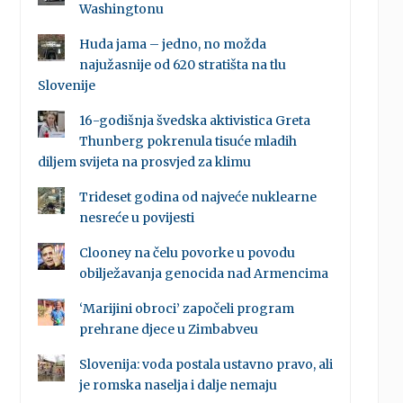
Washingtonu
Huda jama – jedno, no možda
najužasnije od 620 stratišta na tlu
Slovenije
16-godišnja švedska aktivistica Greta
Thunberg pokrenula tisuće mladih
diljem svijeta na prosvjed za klimu
Trideset godina od najveće nuklearne
nesreće u povijesti
Clooney na čelu povorke u povodu
obilježavanja genocida nad Armencima
‘Marijini obroci’ započeli program
prehrane djece u Zimbabveu
Slovenija: voda postala ustavno pravo, ali
je romska naselja i dalje nemaju