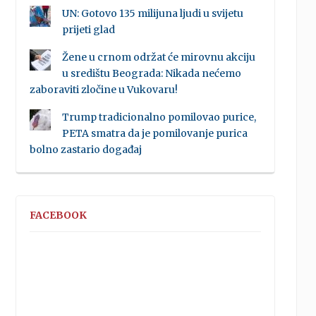
UN: Gotovo 135 milijuna ljudi u svijetu
prijeti glad
Žene u crnom održat će mirovnu akciju
u središtu Beograda: Nikada nećemo
zaboraviti zločine u Vukovaru!
Trump tradicionalno pomilovao purice,
PETA smatra da je pomilovanje purica
bolno zastario događaj
FACEBOOK