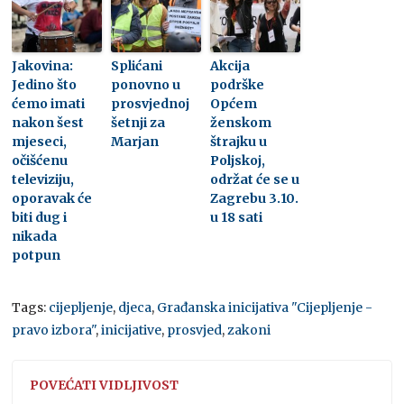
Jakovina:
Splićani
Akcija
Jedino što
ponovno u
podrške
ćemo imati
prosvjednoj
Općem
nakon šest
šetnji za
ženskom
mjeseci,
Marjan
štrajku u
očišćenu
Poljskoj,
televiziju,
održat će se u
oporavak će
Zagrebu 3.10.
biti dug i
u 18 sati
nikada
potpun
Tags:
cijepljenje
,
djeca
,
Građanska inicijativa "Cijepljenje -
pravo izbora"
,
inicijative
,
prosvjed
,
zakoni
POVEĆATI VIDLJIVOST