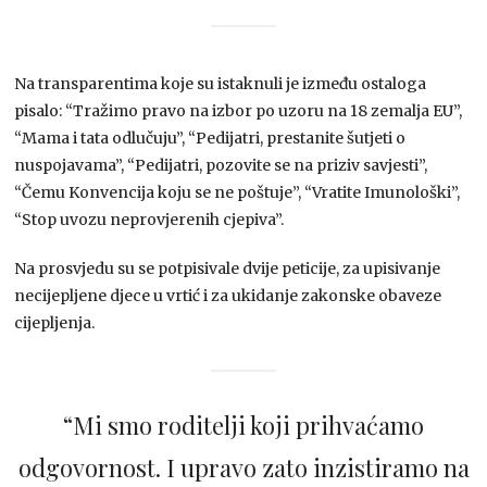
Na transparentima koje su istaknuli je između ostaloga
pisalo: “Tražimo pravo na izbor po uzoru na 18 zemalja EU”,
“Mama i tata odlučuju”, “Pedijatri, prestanite šutjeti o
nuspojavama”, “Pedijatri, pozovite se na priziv savjesti”,
“Čemu Konvencija koju se ne poštuje”, “Vratite Imunološki”,
“Stop uvozu neprovjerenih cjepiva”.
Na prosvjedu su se potpisivale dvije peticije, za upisivanje
necijepljene djece u vrtić i za ukidanje zakonske obaveze
cijepljenja.
“Mi smo roditelji koji prihvaćamo
odgovornost. I upravo zato inzistiramo na