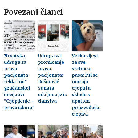
Povezani članci
Hrvatska
Udruga za
Velika vijest
udruga za
promicanje
za sve
prava
prava
skrbnike
pacijenata
pacijenata:
pasa: Psi se
rekla “ne”
Rušinović
moraju
građanskoj
Sunara
cijepiti u
inicijativi
udaljena je iz
skladu s
“Cijepljenje –
članstva
uputom
pravo izbora”
proizvođača
cjepiva