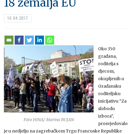
18 zemalja EU
10. 04. 2017.
Oko 350
građana,
roditelja s
djecom,
okupljenih u
Građansku
roditeljsku
inicijativu “Za
slobodu
izbora”,
Foto HINA/ Marina BUJAN
prosvjedovalo
je u nedjelju na zagrebačkom Trgu Francuske Republike