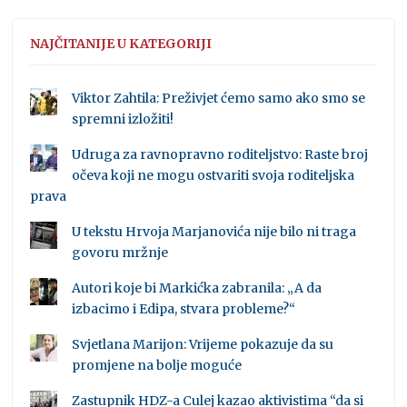
NAJČITANIJE U KATEGORIJI
Viktor Zahtila: Preživjet ćemo samo ako smo se
spremni izložiti!
Udruga za ravnopravno roditeljstvo: Raste broj
očeva koji ne mogu ostvariti svoja roditeljska
prava
U tekstu Hrvoja Marjanovića nije bilo ni traga
govoru mržnje
Autori koje bi Markićka zabranila: „A da
izbacimo i Edipa, stvara probleme?“
Svjetlana Marijon: Vrijeme pokazuje da su
promjene na bolje moguće
Zastupnik HDZ-a Culej kazao aktivistima “da si