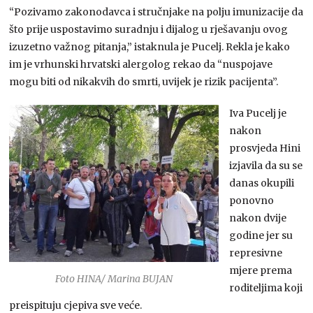
“Pozivamo zakonodavca i stručnjake na polju imunizacije da
što prije uspostavimo suradnju i dijalog u rješavanju ovog
izuzetno važnog pitanja,” istaknula je Pucelj. Rekla je kako
im je vrhunski hrvatski alergolog rekao da “nuspojave
mogu biti od nikakvih do smrti, uvijek je rizik pacijenta”.
Iva Pucelj je
nakon
prosvjeda Hini
izjavila da su se
danas okupili
ponovno
nakon dvije
godine jer su
represivne
mjere prema
Foto HINA/ Marina BUJAN
roditeljima koji
preispituju cjepiva sve veće.