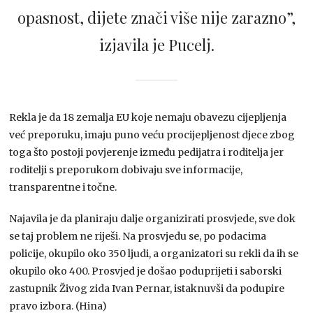
opasnost, dijete znači više nije zarazno”,
izjavila je Pucelj.
Rekla je da 18 zemalja EU koje nemaju obavezu cijepljenja
već preporuku, imaju puno veću procijepljenost djece zbog
toga što postoji povjerenje između pedijatra i roditelja jer
roditelji s preporukom dobivaju sve informacije,
transparentne i točne.
Najavila je da planiraju dalje organizirati prosvjede, sve dok
se taj problem ne riješi. Na prosvjedu se, po podacima
policije, okupilo oko 350 ljudi, a organizatori su rekli da ih se
okupilo oko 400. Prosvjed je došao poduprijeti i saborski
zastupnik Živog zida Ivan Pernar, istaknuvši da podupire
pravo izbora. (Hina)