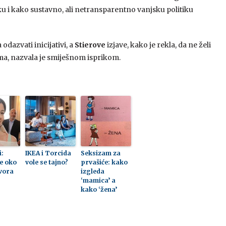
iku i kako sustavno, ali netransparentno vanjsku politiku
dazvati inicijativi, a
Stierove
izjave, kako je rekla, da ne želi
ima, nazvala je smiješnom isprikom.
i:
IKEA i Torcida
Seksizam za
se oko
vole se tajno?
prvašiće: kako
avora
izgleda
‘mamica’ a
kako ‘žena’