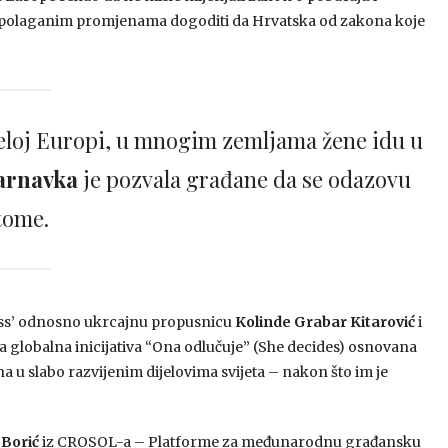
m, polaganim promjenama dogoditi da Hrvatska od zakona koje
jeloj Europi, u mnogim zemljama žene idu u
arnavka
je pozvala građane da se odazovu
tome.
ass’ odnosno ukrcajnu propusnicu
Kolinde Grabar Kitarović
i
a globalna inicijativa “Ona odlučuje” (She decides) osnovana
 u slabo razvijenim dijelovima svijeta – nakon što im je
Borić
iz CROSOL-a – Platforme za međunarodnu građansku