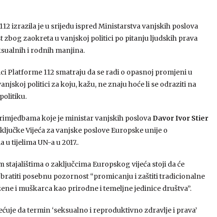
12 izrazila je u srijedu ispred Ministarstva vanjskih poslova
 zbog zaokreta u vanjskoj politici po pitanju ljudskih prava
ksualnih i rodnih manjina.
ci Platforme 112 smatraju da se radi o opasnoj promjeni u
anjskoj politici za koju, kažu, ne znaju hoće li se odraziti na
politiku.
primjedbama koje je ministar vanjskih poslova
Davor Ivor Stier
aključke Vijeća za vanjske poslove Europske unije o
a u tijelima UN-a u 2017..
 stajalištima o zaključcima Europskog vijeća stoji da će
bratiti posebnu pozornost “promicanju i zaštiti tradicionalne
ene i muškarca kao prirodne i temeljne jedinice društva”.
uje da termin ‘seksualno i reproduktivno zdravlje i prava’