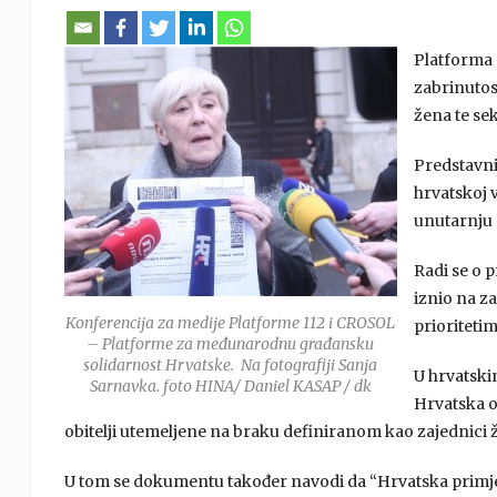
Platforma 1
zabrinutost
žena te se
Predstavni
hrvatskoj v
unutarnju 
Radi se o 
iznio na z
Konferencija za medije Platforme 112 i CROSOL
prioritetim
– Platforme za međunarodnu građansku
solidarnost Hrvatske. Na fotografiji Sanja
U hrvatskim
Sarnavka. foto HINA/ Daniel KASAP / dk
Hrvatska o
obitelji utemeljene na braku definiranom kao zajednici ž
U tom se dokumentu također navodi da “Hrvatska primjeć