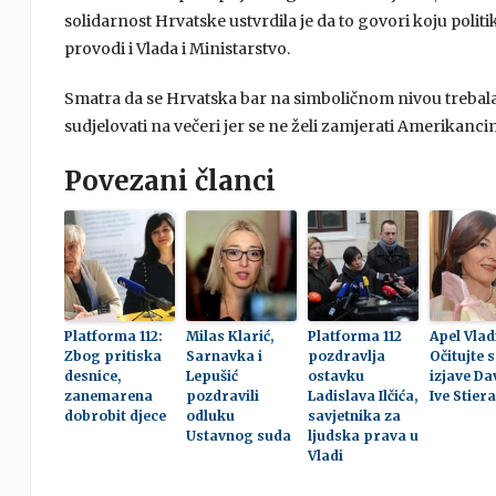
solidarnost Hrvatske ustvrdila je da to govori koju polit
provodi i Vlada i Ministarstvo.
Smatra da se Hrvatska bar na simboličnom nivou trebala o
sudjelovati na večeri jer se ne želi zamjerati Amerikanc
Povezani članci
Platforma 112:
Milas Klarić,
Platforma 112
Apel Vlad
Zbog pritiska
Sarnavka i
pozdravlja
Očitujte 
desnice,
Lepušić
ostavku
izjave D
zanemarena
pozdravili
Ladislava Ilčića,
Ive Stiera
dobrobit djece
odluku
savjetnika za
Ustavnog suda
ljudska prava u
Vladi