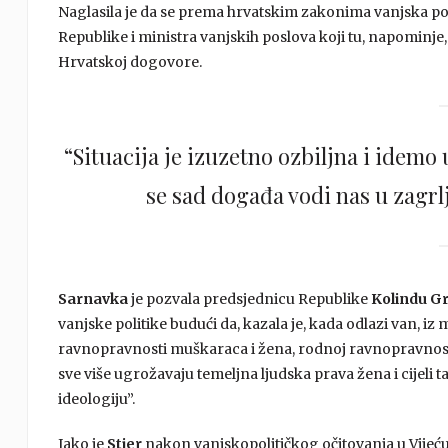
Naglasila je da se prema hrvatskim zakonima vanjska pol
Republike i ministra vanjskih poslova koji tu, napominje, 
Hrvatskoj dogovore.
“Situacija je izuzetno ozbiljna i idemo 
se sad događa vodi nas u zagrlj
Sarnavka
je pozvala predsjednicu Republike
Kolindu Gr
vanjske politike budući da, kazala je, kada odlazi van, i
ravnopravnosti muškaraca i žena, rodnoj ravnopravnosti,
sve više ugrožavaju temeljna ljudska prava žena i cijeli 
ideologiju”.
Iako je
Stier
nakon vanjskopolitičkog očitovanja u Vijeću