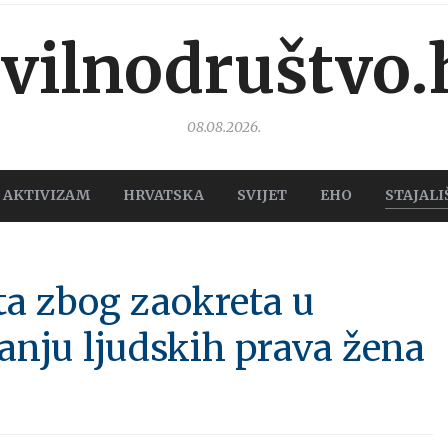
ivilnodruštvo.
08.08.2026.
AKTIVIZAM
HRVATSKA
SVIJET
EHO
STAJALI
ta zbog zaokreta u
itanju ljudskih prava žena