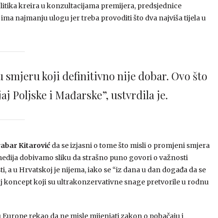
itika kreira u konzultacijama premijera, predsjednice
ima najmanju ulogu jer treba provoditi što dva najviša tijela u
u smjeru koji definitivno nije dobar. Ovo što
aj Poljske i Mađarske”, ustvrdila je.
abar Kitarović
da se izjasni o tome što misli o promjeni smjera
z medija dobivamo sliku da strašno puno govori o važnosti
 a u Hrvatskoj je nijema, iako se “iz dana u dan događa da se
taj koncept koji su ultrakonzervativne snage pretvorile u rodnu
 Europe rekao da ne misle mijenjati zakon o pobačaju i