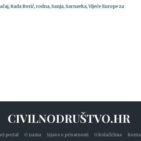
ačaj
,
Rada Borić
,
rodna
,
Sanja
,
Sarnavka
,
Vijeće Europe za
CIVILNODRUŠTVO.HR
ari portal
O nama
Izjava o privatnosti
O kolačićima
Konta