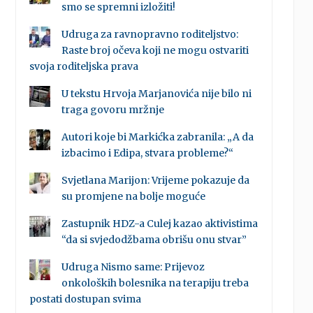
smo se spremni izložiti!
Udruga za ravnopravno roditeljstvo:
Raste broj očeva koji ne mogu ostvariti
svoja roditeljska prava
U tekstu Hrvoja Marjanovića nije bilo ni
traga govoru mržnje
Autori koje bi Markićka zabranila: „A da
izbacimo i Edipa, stvara probleme?“
Svjetlana Marijon: Vrijeme pokazuje da
su promjene na bolje moguće
Zastupnik HDZ-a Culej kazao aktivistima
“da si svjedodžbama obrišu onu stvar”
Udruga Nismo same: Prijevoz
onkoloških bolesnika na terapiju treba
postati dostupan svima