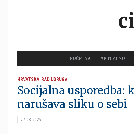
c
POČETNA
AKTUALNO
HRVATSKA
RAD UDRUGA
,
Socijalna usporedba: 
narušava sliku o sebi
27. 08. 2025.