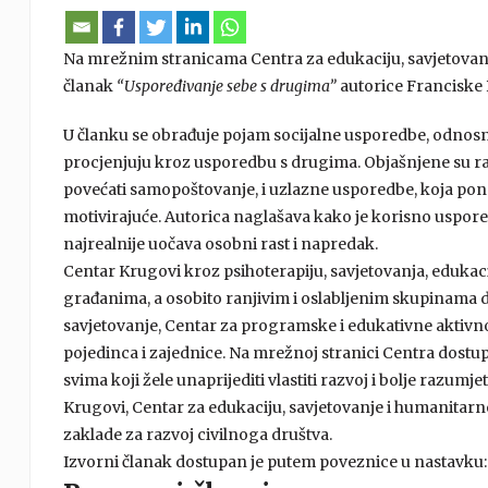
Na mrežnim stranicama Centra za edukaciju, savjetovanj
članak
“Uspoređivanje sebe s drugima”
autorice Franciske B
U članku se obrađuje pojam socijalne usporedbe, odnosno 
procjenjuju kroz usporedbu s drugima. Objašnjene su r
povećati samopoštovanje, i uzlazne usporedbe, koja ponek
motivirajuće. Autorica naglašava kako je korisno uspoređi
najrealnije uočava osobni rast i napredak.
Centar Krugovi kroz psihoterapiju, savjetovanja, eduka
građanima, a osobito ranjivim i oslabljenim skupinama dru
savjetovanje, Centar za programske i edukativne aktivnos
pojedinca i zajednice. Na mrežnoj stranici Centra dostu
svima koji žele unaprijediti vlastiti razvoj i bolje razumjet
Krugovi, Centar za edukaciju, savjetovanje i humanitarn
zaklade za razvoj civilnoga društva.
Izvorni članak dostupan je putem poveznice u nastavku