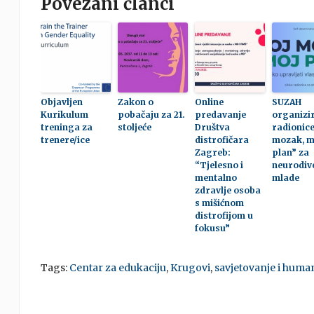
Povezani članci
Objavljen
Zakon o
Online
SUZAH
Kurikulum
pobačaju za 21.
predavanje
organizi
treninga za
stoljeće
Društva
radionic
trenere/ice
distrofičara
mozak, m
Zagreb:
plan” za
“Tjelesno i
neurodiv
mentalno
mlade
zdravlje osoba
s mišićnom
distrofijom u
fokusu”
Tags:
Centar za edukaciju
,
Krugovi
,
savjetovanje i huma