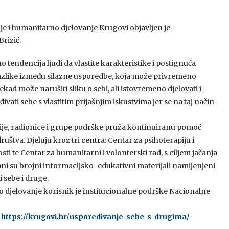
e i humanitarno djelovanje Krugovi objavljen je
rizić.
tendencija ljudi da vlastite karakteristike i postignuća
azlike između silazne usporedbe, koja može privremeno
ad može narušiti sliku o sebi, ali istovremeno djelovati i
vati sebe s vlastitim prijašnjim iskustvima jer se na taj način
cije, radionice i grupe podrške pruža kontinuiranu pomoć
štva. Djeluju kroz tri centra: Centar za psihoterapiju i
ti te Centar za humanitarni i volonterski rad, s ciljem jačanja
pni su brojni informacijsko-edukativni materijali namijenjeni
i sebe i druge.
o djelovanje korisnik je institucionalne podrške Nacionalne
:
https://krugovi.hr/usporedivanje-sebe-s-drugima/