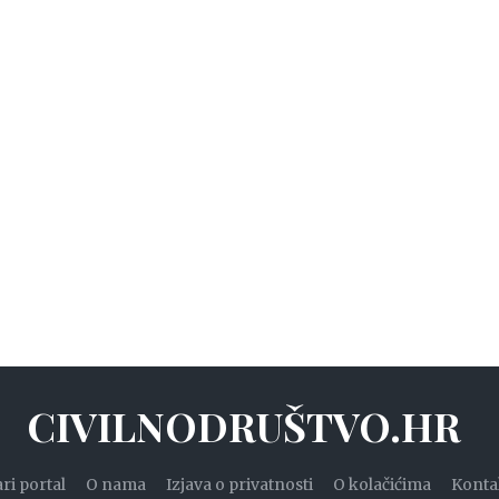
CIVILNODRUŠTVO.HR
ari portal
O nama
Izjava o privatnosti
O kolačićima
Konta