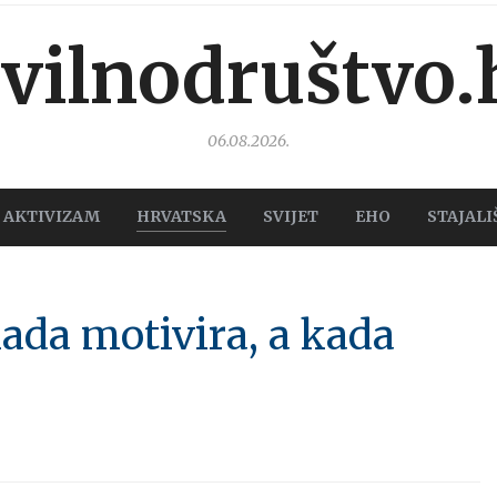
ivilnodruštvo.
06.08.2026.
AKTIVIZAM
HRVATSKA
SVIJET
EHO
STAJALI
kada motivira, a kada