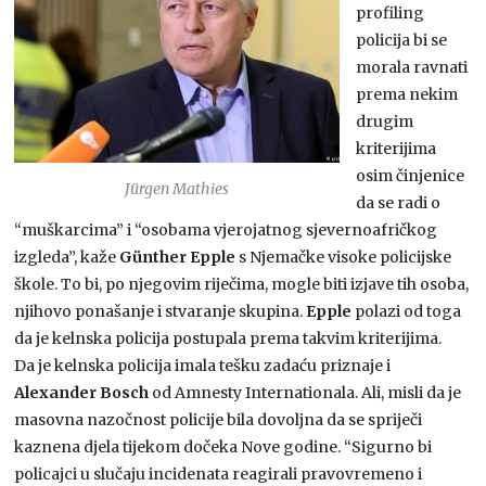
profiling
policija bi se
morala ravnati
prema nekim
drugim
kriterijima
osim činjenice
Jürgen Mathies
da se radi o
“muškarcima” i “osobama vjerojatnog sjevernoafričkog
izgleda”, kaže
Günther Epple
s Njemačke visoke policijske
škole. To bi, po njegovim riječima, mogle biti izjave tih osoba,
njihovo ponašanje i stvaranje skupina.
Epple
polazi od toga
da je kelnska policija postupala prema takvim kriterijima.
Da je kelnska policija imala tešku zadaću priznaje i
Alexander Bosch
od Amnesty Internationala. Ali, misli da je
masovna nazočnost policije bila dovoljna da se spriječi
kaznena djela tijekom dočeka Nove godine. “Sigurno bi
policajci u slučaju incidenata reagirali pravovremeno i