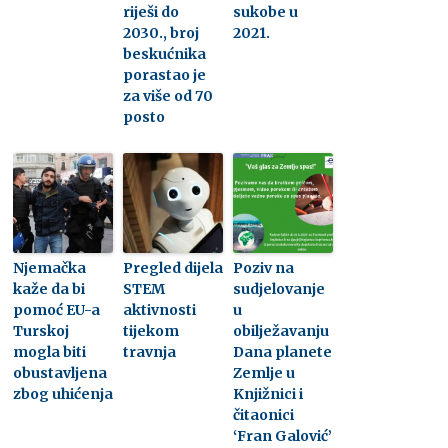
riješi do
sukobe u
2030., broj
2021.
beskućnika
porastao je
za više od 70
posto
Njemačka
Pregled dijela
Poziv na
kaže da bi
STEM
sudjelovanje
pomoć EU-a
aktivnosti
u
Turskoj
tijekom
obilježavanju
mogla biti
travnja
Dana planete
obustavljena
Zemlje u
zbog uhićenja
Knjižnici i
čitaonici
‘Fran Galović’