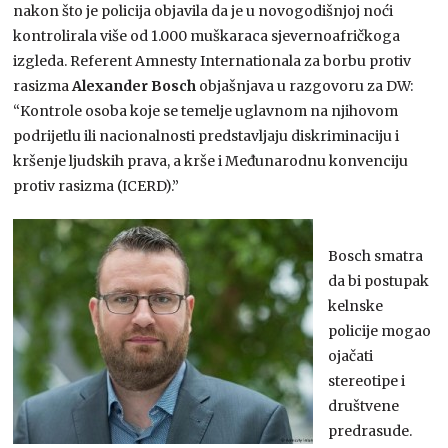
nakon što je policija objavila da je u novogodišnjoj noći
kontrolirala više od 1.000 muškaraca sjevernoafričkoga
izgleda. Referent Amnesty Internationala za borbu protiv
rasizma
Alexander Bosch
objašnjava u razgovoru za DW:
“Kontrole osoba koje se temelje uglavnom na njihovom
podrijetlu ili nacionalnosti predstavljaju diskriminaciju i
kršenje ljudskih prava, a krše i Međunarodnu konvenciju
protiv rasizma (ICERD).”
Bosch smatra
da bi postupak
kelnske
policije mogao
ojačati
stereotipe i
društvene
predrasude.