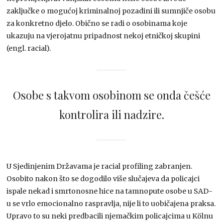
zaključke o mogućoj kriminalnoj pozadini ili sumnjiče osobu
za konkretno djelo. Obično se radi o osobinama koje
ukazuju na vjerojatnu pripadnost nekoj etničkoj skupini
(engl. racial).
Osobe s takvom osobinom se onda češće
kontrolira ili nadzire.
U Sjedinjenim Državama je racial profiling zabranjen.
Osobito nakon što se dogodilo više slučajeva da policajci
ispale nekad i smrtonosne hice na tamnopute osobe u SAD-
u se vrlo emocionalno raspravlja, nije li to uobičajena praksa.
Upravo to su neki predbacili njemačkim policajcima u Kölnu