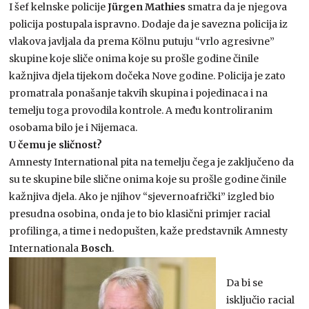
I šef kelnske policije
Jürgen Mathies
smatra da je njegova
policija postupala ispravno. Dodaje da je savezna policija iz
vlakova javljala da prema Kölnu putuju “vrlo agresivne”
skupine koje sliče onima koje su prošle godine činile
kažnjiva djela tijekom dočeka Nove godine. Policija je zato
promatrala ponašanje takvih skupina i pojedinaca i na
temelju toga provodila kontrole. A među kontroliranim
osobama bilo je i Nijemaca.
U čemu je sličnost?
Amnesty International pita na temelju čega je zaključeno da
su te skupine bile slične onima koje su prošle godine činile
kažnjiva djela. Ako je njihov “sjevernoafrički” izgled bio
presudna osobina, onda je to bio klasični primjer racial
profilinga, a time i nedopušten, kaže predstavnik Amnesty
Internationala
Bosch
.
Da bi se
isključio racial