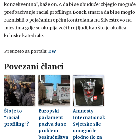
konzekventno”, kaže on. A da bi se ubuduće izbjeglo moguće
predbacivanje racial profilinga
Bosch
smatra da bi se moglo
razmisliti o pojačanim općim kontrolama na Silvestrovo na
mjestima gdje se okuplja veći broj ljudi, kao što je okolica
kelnske katedrale.
Preuzeto sa portala:
DW
Povezani članci
Što je to
Europski
Amnesty
“racial
parlament
International:
profiling”?
poziva da se
Svjetske sile
problem
omogućile
beskućništva
plodno tlo za