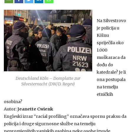
Na Silvestrovo
je policija u
Kölnu
spriječila oko
1.000
muškaraca da
dođu do
katedrale? Je li
Deutschland Köln – Domplatte zur
ona postupala
Silvesternacht (DW/D. Regev)
na temelju
etničkih
osobina?
Autor:
Jeanette Cwienk
Engleski izraz “racial profiling” označava spornu praksu da
policija i druge sigurnosne službe na temelju
nepromjenjivih vanjskih osobina neke osobe izvode