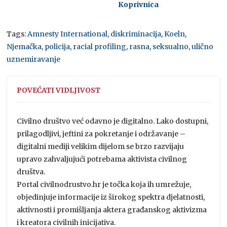
Koprivnica
Tags:
Amnesty International
,
diskriminacija
,
Koeln
,
Njemačka
,
policija
,
racial profiling
,
rasna
,
seksualno
,
ulično
uznemiravanje
POVEĆATI VIDLJIVOST
Civilno društvo već odavno je digitalno. Lako dostupni,
prilagodljivi, jeftini za pokretanje i održavanje –
digitalni mediji velikim dijelom se brzo razvijaju
upravo zahvaljujući potrebama aktivista civilnog
društva.
Portal civilnodrustvo.hr je točka koja ih umrežuje,
objedinjuje informacije iz širokog spektra djelatnosti,
aktivnosti i promišljanja aktera građanskog aktivizma
i kreatora civilnih inicijativa.