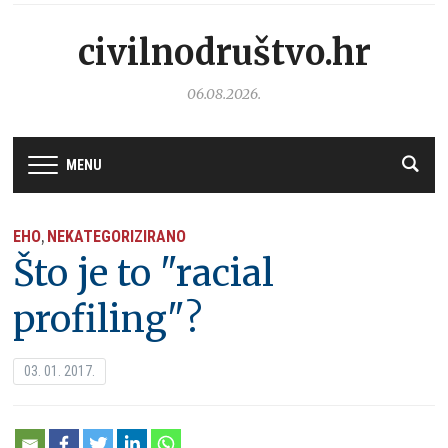
civilnodruštvo.hr
06.08.2026.
MENU
EHO
NEKATEGORIZIRANO
,
Što je to "racial
profiling"?
03. 01. 2017.