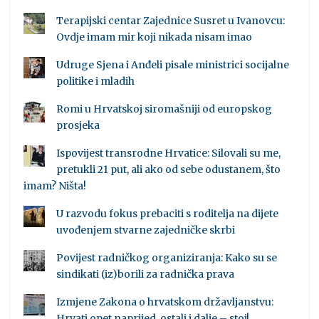
Terapijski centar Zajednice Susret u Ivanovcu:
Ovdje imam mir koji nikada nisam imao
Udruge Sjena i Anđeli pisale ministrici socijalne
politike i mladih
Romi u Hrvatskoj siromašniji od europskog
prosjeka
Ispovijest transrodne Hrvatice: Silovali su me,
pretukli 21 put, ali ako od sebe odustanem, što
imam? Ništa!
U razvodu fokus prebaciti s roditelja na dijete
uvođenjem stvarne zajedničke skrbi
Povijest radničkog organiziranja: Kako su se
sindikati (iz)borili za radnička prava
Izmjene Zakona o hrvatskom državljanstvu:
Hrvati opet naprijed, ostali i dalje – stoj!