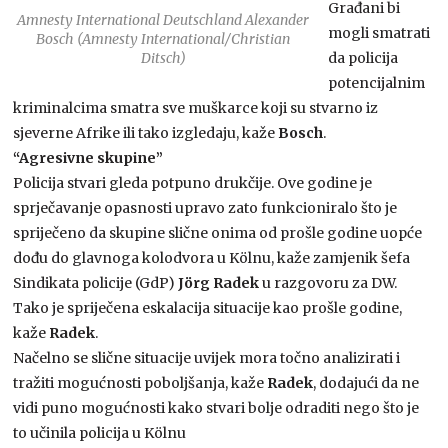
Građani bi
Amnesty International Deutschland Alexander
mogli smatrati
Bosch (Amnesty International/Christian
Ditsch)
da policija
potencijalnim
kriminalcima smatra sve muškarce koji su stvarno iz
sjeverne Afrike ili tako izgledaju, kaže
Bosch
.
“Agresivne skupine”
Policija stvari gleda potpuno drukčije. Ove godine je
sprječavanje opasnosti upravo zato funkcioniralo što je
spriječeno da skupine slične onima od prošle godine uopće
dođu do glavnoga kolodvora u Kölnu, kaže zamjenik šefa
Sindikata policije (GdP)
Jörg Radek
u razgovoru za DW.
Tako je spriječena eskalacija situacije kao prošle godine,
kaže
Radek
.
Načelno se slične situacije uvijek mora točno analizirati i
tražiti mogućnosti poboljšanja, kaže
Radek
, dodajući da ne
vidi puno mogućnosti kako stvari bolje odraditi nego što je
to učinila policija u Kölnu