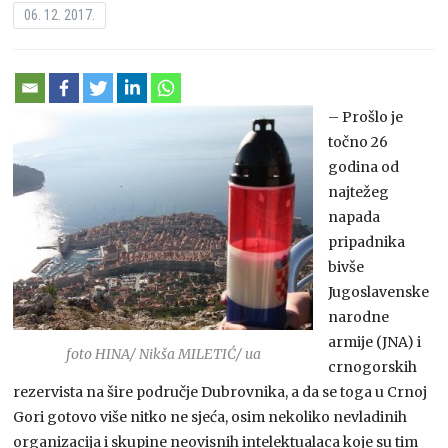
06. 12. 2017.
– Prošlo je
točno 26
godina od
najtežeg
napada
pripadnika
bivše
Jugoslavenske
narodne
armije (JNA) i
foto HINA/ Nikša MILETIĆ/ ua
crnogorskih
rezervista na šire područje Dubrovnika, a da se toga u Crnoj
Gori gotovo više nitko ne sjeća, osim nekoliko nevladinih
organizacija i skupine neovisnih intelektualaca koje su tim