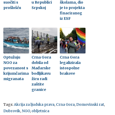
suočiti s
u Republici
školama, dio
prošlošću
Srpskoj
je to projekta
finaciranog
iz ESF
Optužuju
Crna Gora
Crna Gora
NGO za
dobila od
legalizirala
povezanost s
Mađarske
istospolne
krijumčarima
bodljikavu
brakove
migranata
žicu radi
zaštite
granice
Tags:
Akcija za ljudska prava
,
Crna Gora
,
Domovinski rat
,
Dubrovik
,
NGO
,
obljetnica