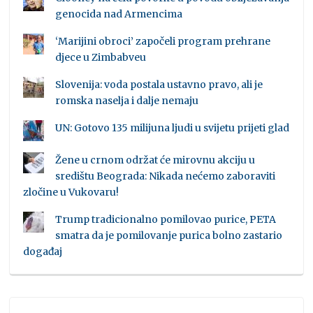
genocida nad Armencima
‘Marijini obroci’ započeli program prehrane
djece u Zimbabveu
Slovenija: voda postala ustavno pravo, ali je
romska naselja i dalje nemaju
UN: Gotovo 135 milijuna ljudi u svijetu prijeti glad
Žene u crnom održat će mirovnu akciju u
središtu Beograda: Nikada nećemo zaboraviti
zločine u Vukovaru!
Trump tradicionalno pomilovao purice, PETA
smatra da je pomilovanje purica bolno zastario
događaj