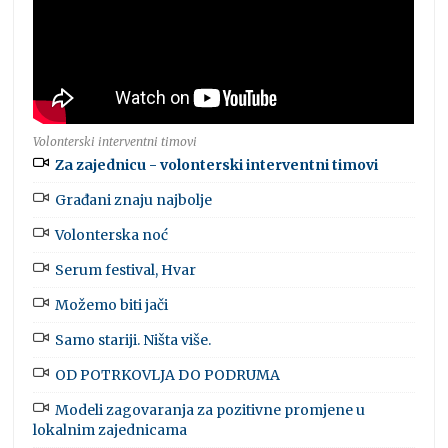
Volonterski interventni timovi
Za zajednicu - volonterski interventni timovi
Građani znaju najbolje
Volonterska noć
Serum festival, Hvar
Možemo biti jači
Samo stariji. Ništa više.
OD POTRKOVLJA DO PODRUMA
Modeli zagovaranja za pozitivne promjene u
lokalnim zajednicama