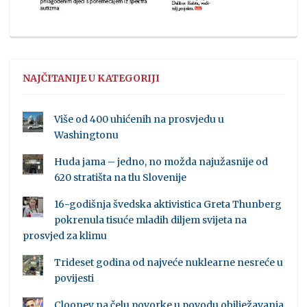
NAJČITANIJE U KATEGORIJI
Više od 400 uhićenih na prosvjedu u
Washingtonu
Huda jama – jedno, no možda najužasnije od
620 stratišta na tlu Slovenije
16-godišnja švedska aktivistica Greta Thunberg
pokrenula tisuće mladih diljem svijeta na
prosvjed za klimu
Trideset godina od najveće nuklearne nesreće u
povijesti
Clooney na čelu povorke u povodu obilježavanja