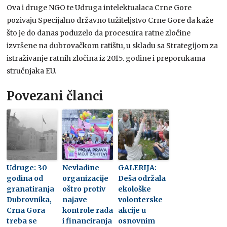
Ova i druge NGO te Udruga intelektualaca Crne Gore
pozivaju Specijalno državno tužiteljstvo Crne Gore da kaže
što je do danas poduzelo da procesuira ratne zločine
izvršene na dubrovačkom ratištu, u skladu sa Strategijom za
istraživanje ratnih zločina iz 2015. godine i preporukama
stručnjaka EU.
Povezani članci
Udruge: 30
Nevladine
GALERIJA:
godina od
organizacije
Deša održala
granatiranja
oštro protiv
ekološke
Dubrovnika,
najave
volonterske
Crna Gora
kontrole rada
akcije u
treba se
i financiranja
osnovnim