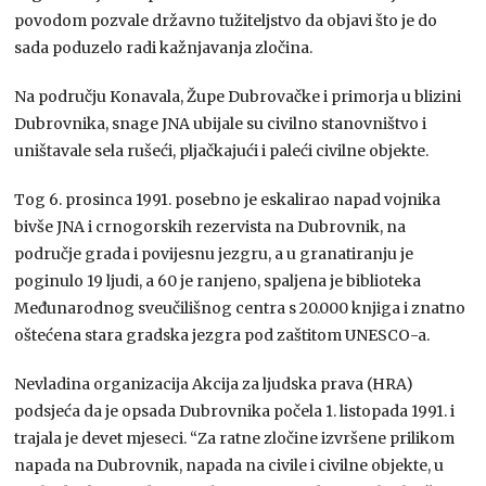
povodom pozvale državno tužiteljstvo da objavi što je do
sada poduzelo radi kažnjavanja zločina.
Na području Konavala, Župe Dubrovačke i primorja u blizini
Dubrovnika, snage JNA ubijale su civilno stanovništvo i
uništavale sela rušeći, pljačkajući i paleći civilne objekte.
Tog 6. prosinca 1991. posebno je eskalirao napad vojnika
bivše JNA i crnogorskih rezervista na Dubrovnik, na
područje grada i povijesnu jezgru, a u granatiranju je
poginulo 19 ljudi, a 60 je ranjeno, spaljena je biblioteka
Međunarodnog sveučilišnog centra s 20.000 knjiga i znatno
oštećena stara gradska jezgra pod zaštitom UNESCO-a.
Nevladina organizacija Akcija za ljudska prava (HRA)
podsjeća da je opsada Dubrovnika počela 1. listopada 1991. i
trajala je devet mjeseci. “Za ratne zločine izvršene prilikom
napada na Dubrovnik, napada na civile i civilne objekte, u