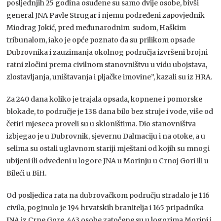
posljednjih 25 godina osuđene su samo dvije osobe, bivši
general JNA Pavle Strugar i njemu podređeni zapovjednik
Miodrag Jokić, pred međunarodnim sudom, Haškim
tribunalom, iako je opće poznato da su prilikom opsade
Dubrovnika i zauzimanja okolnog područja izvršeni brojni
ratni zločini prema civilnom stanovništvu u vidu ubojstava,
zlostavljanja, uništavanja i pljačke imovine”, kazali su iz HRA.
Za 240 dana koliko je trajala opsada, kopnene i pomorske
blokade, to područje je 138 dana bilo bez struje i vode, više od
četiri mjeseca proveli su u skloništima. Dio stanovništva
izbjegao je u Dubrovnik, sjevernu Dalmaciju i na otoke, a u
selima su ostali uglavnom stariji mještani od kojih su mnogi
ubijeni ili odvedeni u logore JNA u Morinju u Crnoj Gori ili u
Bileći u BiH.
Od posljedica rata na dubrovačkom području stradalo je 116
civila, poginulo je 194 hrvatskih branitelja i 165 pripadnika
JNA iz Crne Gore, 443 osobe zatočene su u logorima Morinj i