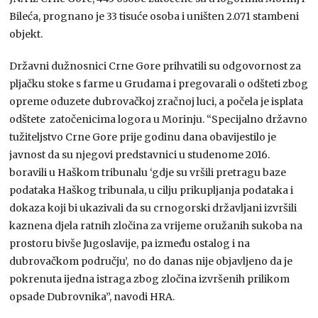
Bileća, prognano je 33 tisuće osoba i uništen 2.071 stambeni
objekt.
Državni dužnosnici Crne Gore prihvatili su odgovornost za
pljačku stoke s farme u Grudama i pregovarali o odšteti zbog
opreme oduzete dubrovačkoj zračnoj luci, a počela je isplata
odštete zatočenicima logora u Morinju. “Specijalno državno
tužiteljstvo Crne Gore prije godinu dana obavijestilo je
javnost da su njegovi predstavnici u studenome 2016.
boravili u Haškom tribunalu ‘gdje su vršili pretragu baze
podataka Haškog tribunala, u cilju prikupljanja podataka i
dokaza koji bi ukazivali da su crnogorski državljani izvršili
kaznena djela ratnih zločina za vrijeme oružanih sukoba na
prostoru bivše Jugoslavije, pa između ostalog i na
dubrovačkom području’, no do danas nije objavljeno da je
pokrenuta ijedna istraga zbog zločina izvršenih prilikom
opsade Dubrovnika”, navodi HRA.