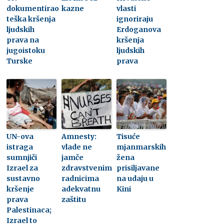
dokumentirao
kazne
vlasti
teška kršenja
ignoriraju
ljudskih
Erdoganova
prava na
kršenja
jugoistoku
ljudskih
Turske
prava
UN-ova
Amnesty:
Tisuće
istraga
vlade ne
mjanmarskih
sumnjiči
jamče
žena
Izrael za
zdravstvenim
prisiljavane
sustavno
radnicima
na udaju u
kršenje
adekvatnu
Kini
prava
zaštitu
Palestinaca;
Izrael to