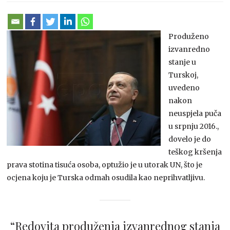
Produženo
izvanredno
stanje u
Turskoj,
uvedeno
nakon
neuspjela puča
u srpnju 2016.,
dovelo je do
teškog kršenja
prava stotina tisuća osoba, optužio je u utorak UN, što je
ocjena koju je Turska odmah osudila kao neprihvatljivu.
“Redovita produženja izvanrednog stanja