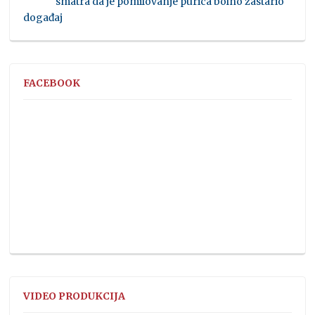
smatra da je pomilovanje purica bolno zastario
događaj
FACEBOOK
VIDEO PRODUKCIJA