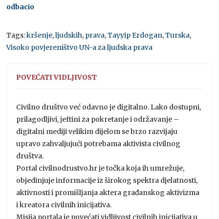
odbacio
Tags:
kršenje
,
ljudskih
,
prava
,
Tayyip Erdogan
,
Turska
,
Visoko povjereništvo UN-a za ljudska prava
POVEĆATI VIDLJIVOST
Civilno društvo već odavno je digitalno. Lako dostupni,
prilagodljivi, jeftini za pokretanje i održavanje –
digitalni mediji velikim dijelom se brzo razvijaju
upravo zahvaljujući potrebama aktivista civilnog
društva.
Portal civilnodrustvo.hr je točka koja ih umrežuje,
objedinjuje informacije iz širokog spektra djelatnosti,
aktivnosti i promišljanja aktera građanskog aktivizma
i kreatora civilnih inicijativa.
Misija portala je povećati vidljivost civilnih inicijativa u