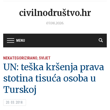
civilnodruštvo.hr
07.08.2026.
MENU
NEKATEGORIZIRANO
SVIJET
,
UN: teška kršenja prava
stotina tisuća osoba u
Turskoj
20. 03. 2018.