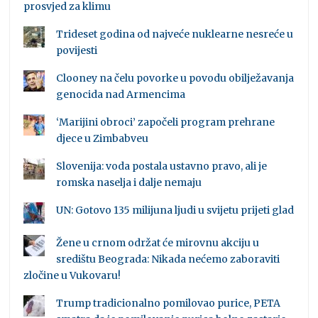
prosvjed za klimu
Trideset godina od najveće nuklearne nesreće u
povijesti
Clooney na čelu povorke u povodu obilježavanja
genocida nad Armencima
‘Marijini obroci’ započeli program prehrane
djece u Zimbabveu
Slovenija: voda postala ustavno pravo, ali je
romska naselja i dalje nemaju
UN: Gotovo 135 milijuna ljudi u svijetu prijeti glad
Žene u crnom održat će mirovnu akciju u
središtu Beograda: Nikada nećemo zaboraviti
zločine u Vukovaru!
Trump tradicionalno pomilovao purice, PETA