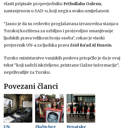
vlasti pripisale propovjedniku
Fethullahu Gulenu
,
nastanjenom u SAD-u, koji negira svaku umiješanost.
“Jasno je da su redovito proglašavana izvanredna stanja u
Turskoj korištena za ozbiljno i proizvoljno smanjivanje
ljudskih prava velikom broju osoba”, rekao je visoki
povjerenik UN-a za ljudska prava
Zeid Ra’ad Al Husein
.
Tursko ministarstvo vanjskih poslova priopćilo je da je ovaj
tekst “koji sadrži iskrivljene, pristrane i lažne informacije”,
neprihvatljiv za Tursku.
Povezani članci
UN
Zločin bez
Hrvatske