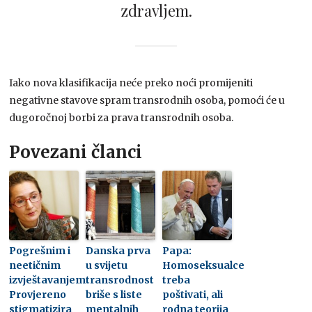
zdravljem.
Iako nova klasifikacija neće preko noći promijeniti
negativne stavove spram transrodnih osoba, pomoći će u
dugoročnoj borbi za prava transrodnih osoba.
Povezani članci
Pogrešnim i
Danska prva
Papa:
neetičnim
u svijetu
Homoseksualce
izvještavanjem
transrodnost
treba
Provjereno
briše s liste
poštivati, ali
stigmatizira
mentalnih
rodna teorija