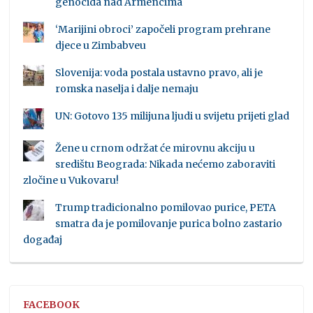
genocida nad Armencima
‘Marijini obroci’ započeli program prehrane
djece u Zimbabveu
Slovenija: voda postala ustavno pravo, ali je
romska naselja i dalje nemaju
UN: Gotovo 135 milijuna ljudi u svijetu prijeti glad
Žene u crnom održat će mirovnu akciju u
središtu Beograda: Nikada nećemo zaboraviti
zločine u Vukovaru!
Trump tradicionalno pomilovao purice, PETA
smatra da je pomilovanje purica bolno zastario
događaj
FACEBOOK