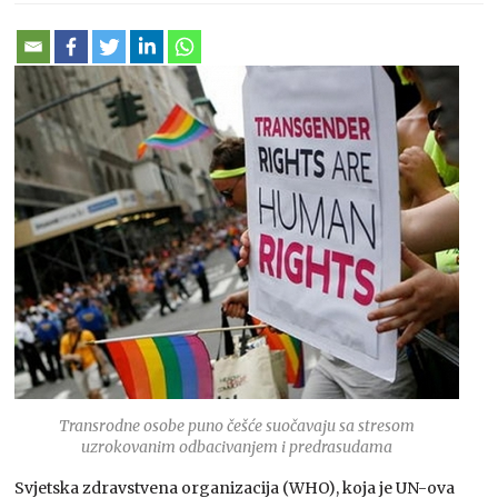
Transrodne osobe puno češće suočavaju sa stresom
uzrokovanim odbacivanjem i predrasudama
Svjetska zdravstvena organizacija (WHO), koja je UN-ova