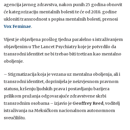
agencija javnog zdravstva, nakon punih 25 godina obnovit
će kategorizaciju mentalnih bolesti te će od 2018. godine
ukloniti transrodnost s popisa mentalnih bolesti, prenosi
Vox Feminae
.
Vijest je objavljena prošlog tjedna paralelno s istraživanjem
objavljenim u The Lancet Psychiatry koje je potvrdilo da
transrodni identitet ne bi trebao biti tretiran kao mentalno
oboljenje.
– Stigmatizacija koja je vezana uz mentalna oboljenja, ali i
transrodni identitet, doprinijela je neizvjesnom pravnom
statusu, kršenju ljudskih prava i postavljanju barijera
prilikom pružanja odgovarajuće zdravstvene skrbi
transrodnim osobama – izjavio je
Geoffrey Reed
, voditelj
istraživanja na Meksičkom nacionalnom autonomnom
sveučilištu.