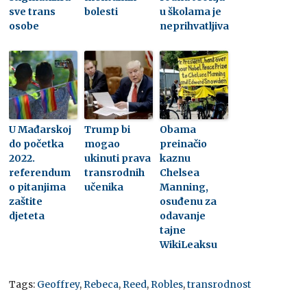
sve trans
bolesti
u školama je
osobe
neprihvatljiva
U Mađarskoj
Trump bi
Obama
do početka
mogao
preinačio
2022.
ukinuti prava
kaznu
referendum
transrodnih
Chelsea
o pitanjima
učenika
Manning,
zaštite
osuđenu za
djeteta
odavanje
tajne
WikiLeaksu
Tags:
Geoffrey
,
Rebeca
,
Reed
,
Robles
,
transrodnost