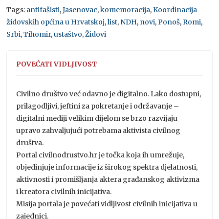
Tags:
antifašisti
,
Jasenovac
,
komemoracija
,
Koordinacija
židovskih općina u Hrvatskoj
,
list
,
NDH
,
novi
,
Ponoš
,
Romi
,
Srbi
,
Tihomir
,
ustaštvo
,
Židovi
POVEĆATI VIDLJIVOST
Civilno društvo već odavno je digitalno. Lako dostupni,
prilagodljivi, jeftini za pokretanje i održavanje –
digitalni mediji velikim dijelom se brzo razvijaju
upravo zahvaljujući potrebama aktivista civilnog
društva.
Portal civilnodrustvo.hr je točka koja ih umrežuje,
objedinjuje informacije iz širokog spektra djelatnosti,
aktivnosti i promišljanja aktera građanskog aktivizma
i kreatora civilnih inicijativa.
Misija portala je povećati vidljivost civilnih inicijativa u
zajednici.