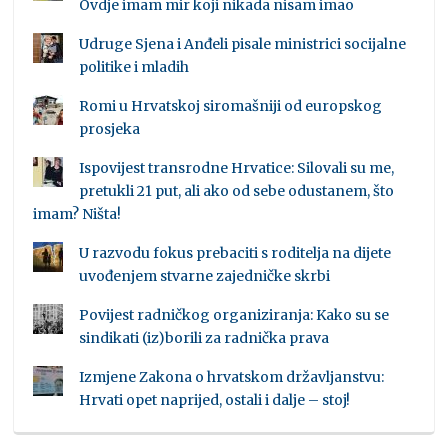
Ovdje imam mir koji nikada nisam imao
Udruge Sjena i Anđeli pisale ministrici socijalne
politike i mladih
Romi u Hrvatskoj siromašniji od europskog
prosjeka
Ispovijest transrodne Hrvatice: Silovali su me,
pretukli 21 put, ali ako od sebe odustanem, što
imam? Ništa!
U razvodu fokus prebaciti s roditelja na dijete
uvođenjem stvarne zajedničke skrbi
Povijest radničkog organiziranja: Kako su se
sindikati (iz)borili za radnička prava
Izmjene Zakona o hrvatskom državljanstvu:
Hrvati opet naprijed, ostali i dalje – stoj!