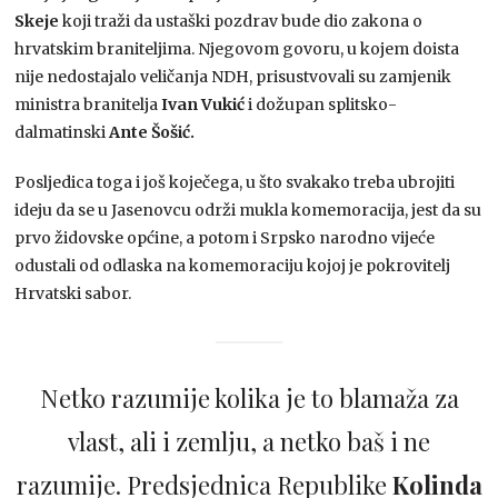
Skeje
koji traži da ustaški pozdrav bude dio zakona o
hrvatskim braniteljima. Njegovom govoru, u kojem doista
nije nedostajalo veličanja NDH, prisustvovali su zamjenik
ministra branitelja
Ivan Vukić
i dožupan splitsko-
dalmatinski
Ante Šošić.
Posljedica toga i još koječega, u što svakako treba ubrojiti
ideju da se u Jasenovcu održi mukla komemoracija, jest da su
prvo židovske općine, a potom i Srpsko narodno vijeće
odustali od odlaska na komemoraciju kojoj je pokrovitelj
Hrvatski sabor.
Netko razumije kolika je to blamaža za
vlast, ali i zemlju, a netko baš i ne
razumije. Predsjednica Republike
Kolinda