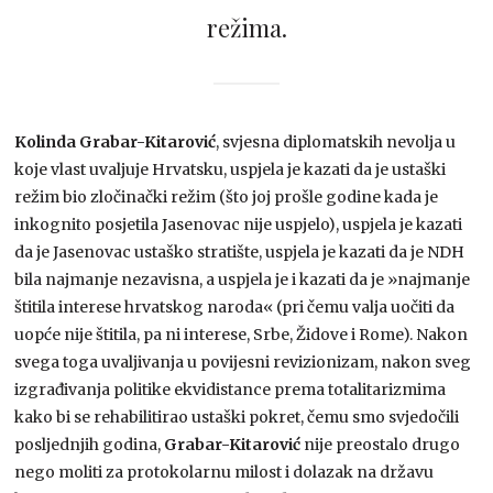
režima.
Kolinda Grabar-Kitarović
, svjesna diplomatskih nevolja u
koje vlast uvaljuje Hrvatsku, uspjela je kazati da je ustaški
režim bio zločinački režim (što joj prošle godine kada je
inkognito posjetila Jasenovac nije uspjelo), uspjela je kazati
da je Jasenovac ustaško stratište, uspjela je kazati da je NDH
bila najmanje nezavisna, a uspjela je i kazati da je »najmanje
štitila interese hrvatskog naroda« (pri čemu valja uočiti da
uopće nije štitila, pa ni interese, Srbe, Židove i Rome). Nakon
svega toga uvaljivanja u povijesni revizionizam, nakon sveg
izgrađivanja politike ekvidistance prema totalitarizmima
kako bi se rehabilitirao ustaški pokret, čemu smo svjedočili
posljednjih godina,
Grabar-Kitarović
nije preostalo drugo
nego moliti za protokolarnu milost i dolazak na državu