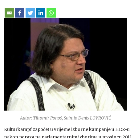
Autor: Tihomir Ponoš, Snimio Denis LOVROVIĆ
Kulturkampf započet u vrijeme izborne kampanje u HDZ-u
nakon poraza na parlamentarnim izborima u prosincu 2011.