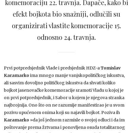
komemoraciju 22. travnja. Dapače, kako bi
efekt bojkota bio snažniji, odlučili su
organizirati vlastite komemoracije 15.
odnosno 24. travnja.
Prvi potpredsjednik Vlade i predsjednik HDZ-a
Tomislav
Karamarko
ima mnogo manje vanjskopolitičkog iskustva,
ali sasvim dovoljno političkog iskustva da shvati koliko
bojkot jasenovačke komemoracije sramoti Vladu u kojoj je
on prvi potpredsjednik, i Sabor u kojem je njegova stranka
najbrojnija. Ono što on ne razumije manifestirao je u svom
pozivu upućenom onima koji su najavili bojkot. Poziva ih
Karamarko
»da još jednom razmisle o svojoj odluci i da im
poštovanje prema žrtvama i ponovljena osuda totalitarnog