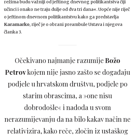
režima budu važniji od jeftinog dnevnog politikantstva čiji
učinci i onako ne traju dulje od dva tri dana«. Uopće nije riječ
o jeftinom dnevnom politikantstvu kako ga predstavlja
Karamarko
, riječ je o obrani preambule Ustava i njegova
članka 3.
Očekivano najmanje razumije
Božo
Petrov
kojem nije jasno zašto se događaju
podjele u hrvatskom društvu, podjele po
starim obrascima, a »one nisu
dobrodošle« i nadoda u svom
nerazumijevanju da na bilo kakav način ne
relativizira, kako reče, zločin iz ustaškog