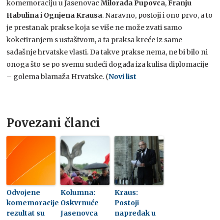
komemoraciju u Jasenovac
Milorada
Pupovca
,
Franju
Habulina
i
Ognjena Krausa
. Naravno, postoji i ono prvo, a to
je prestanak prakse koja se više ne može zvati samo
koketiranjem s ustaštvom, a ta praksa kreće iz same
sadašnje hrvatske vlasti. Da takve prakse nema, ne bi bilo ni
onoga što se po svemu sudeći događa iza kulisa diplomacije
– golema blamaža Hrvatske. (
Novi list
Povezani članci
Odvojene
Kolumna:
Kraus:
komemoracije
Oskvrnuće
Postoji
rezultat su
Jasenovca
napredak u