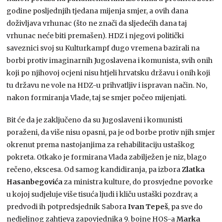
godine posljednjih tjedana mijenja smjer, a ovih dana
doživljava vrhunac (što ne znači da sljedećih dana taj
vrhunac neće biti premašen). HDZ i njegovi politički
saveznici svoj su Kulturkampf dugo vremena bazirali na
borbi protiv imaginarnih Jugoslavena i komunista, svih onih
koji po njihovoj ocjeni nisu htjeli hrvatsku državu i onih koji
tu državu ne vole na HDZ-u prihvatljiv i ispravan način. No,
nakon formiranja Vlade, taj se smjer počeo mijenjati.
Bit će da je zaključeno da su Jugoslaveni i komunisti
poraženi, da više nisu opasni, pa je od borbe protiv njih smjer
okrenut prema nastojanjima za rehabilitaciju ustaškog
pokreta. Otkako je formirana Vlada zabilježen je niz, blago
rečeno, ekscesa. Od samog kandidiranja, pa izbora
Zlatka
Hasanbegovića
za ministra kulture, do prosvjedne povorke
u kojoj sudjeluje više tisuća ljudi i kliču ustaški pozdrav, a
predvodi ih potpredsjednik Sabora
Ivan Tepeš
, pa sve do
nedjeljnog zahtjeva zapovjednika 9. bojne HOS-a
Marka