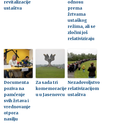
revitalizacije
odnosu
ustaštva
prema
žrtvama
ustaškog
režima, ali se
zločini još
relativiziraju
Documenta
Za sada tri
Nezadovoljstvo
poziva na
komemoracije
relativizacijom
pamćenje
u u Jasenovcu
ustaštva
svih žrtava i
vrednovanje
otpora
nasilju