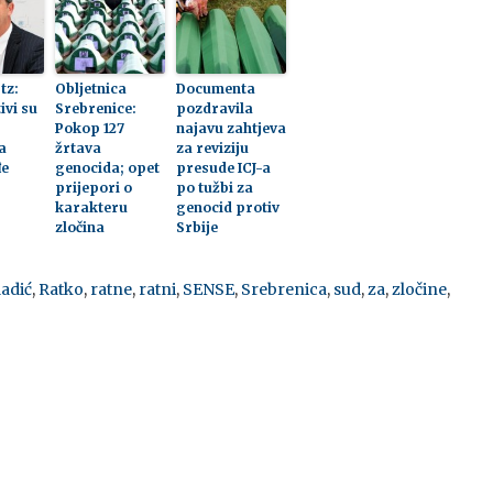
tz:
Obljetnica
Documenta
ivi su
Srebrenice:
pozdravila
Pokop 127
najavu zahtjeva
a
žrtava
za reviziju
đe
genocida; opet
presude ICJ-a
prijepori o
po tužbi za
karakteru
genocid protiv
zločina
Srbije
adić
,
Ratko
,
ratne
,
ratni
,
SENSE
,
Srebrenica
,
sud
,
za
,
zločine
,