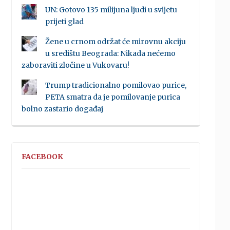
UN: Gotovo 135 milijuna ljudi u svijetu
prijeti glad
Žene u crnom održat će mirovnu akciju
u središtu Beograda: Nikada nećemo
zaboraviti zločine u Vukovaru!
Trump tradicionalno pomilovao purice,
PETA smatra da je pomilovanje purica
bolno zastario događaj
FACEBOOK