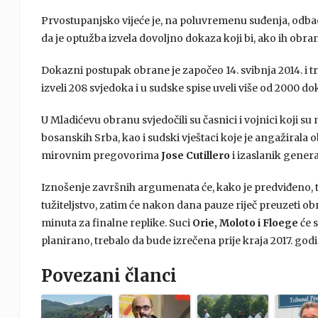
Prvostupanjsko vijeće je, na poluvremenu suđenja, odba
da je optužba izvela dovoljno dokaza koji bi, ako ih obr
Dokazni postupak obrane je započeo 14. svibnja 2014. i tr
izveli 208 svjedoka i u sudske spise uveli više od 2000 
U Mladićevu obranu svjedočili su časnici i vojnici koji su m
bosanskih Srba, kao i sudski vještaci koje je angažirala 
mirovnim pregovorima
Jose Cutillero
i izaslanik gener
Iznošenje završnih argumenata će, kako je predviđeno, tra
tužiteljstvo, zatim će nakon dana pauze riječ preuzeti obra
minuta za finalne replike. Suci
Orie, Moloto i Floege
će s
planirano, trebalo da bude izrečena prije kraja 2017. godi
Povezani članci