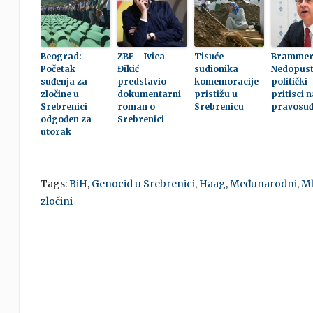
Beograd:
ZBF – Ivica
Tisuće
Brammer
Početak
Đikić
sudionika
Nedopust
suđenja za
predstavio
komemoracije
politički
zločine u
dokumentarni
pristižu u
pritisci n
Srebrenici
roman o
Srebrenicu
pravosu
odgođen za
Srebrenici
utorak
Tags:
BiH
,
Genocid u Srebrenici
,
Haag
,
Međunarodni
,
Ml
zločini