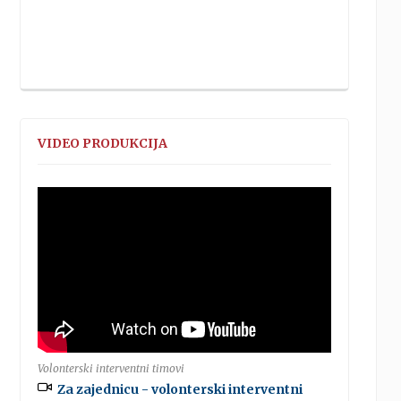
VIDEO PRODUKCIJA
Volonterski interventni timovi
Za zajednicu - volonterski interventni