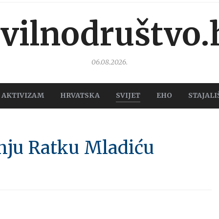
ivilnodruštvo.
06.08.2026.
AKTIVIZAM
HRVATSKA
SVIJET
EHO
STAJALI
enju Ratku Mladiću