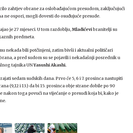
cilo zahtjev obrane za oslobađajućom presudom, zaključujući
ana ne ospori, mogli dovesti do osuđujuće presude.
ajao je 27 mjeseci. U tom razdoblju,
Mladićevi
branitelji su
dokaznih predmeta.
u nekada bili potčinjeni, zatim bivši i aktualni političari
obrana, a pred sudom su se pojavili i nekadašnji posrednik u
alnog tajnika UN
Yasushi Akashi.
jati sedam sudskih dana. Prvo će 5, 6 i 7. prosinca nastupiti
na (9,12 i 13.) da bi 15. prosinca obje strane dobile po 90
e nakon toga povući na vijećanje o presudi koja bi, kako je
ne.