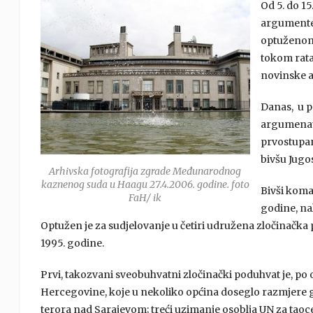
Od 5. do 15
argumente
optuženom 
tokom rata 
novinske a
Danas, u p
argumenat
prvostupa
bivšu Jugos
Arhivska fotografija zgrade Međunarodnog
kaznenog suda u Haagu 27.4.2006. godine. foto
Bivši koma
FaH/ ik
godine, n
Optužen je za sudjelovanje u četiri udružena zločinačka
1995. godine.
Prvi, takozvani sveobuhvatni zločinački poduhvat je, po op
Hercegovine, koje u nekoliko općina doseglo razmjere ge
terora nad Sarajevom; treći uzimanje osoblja UN za taoce i 