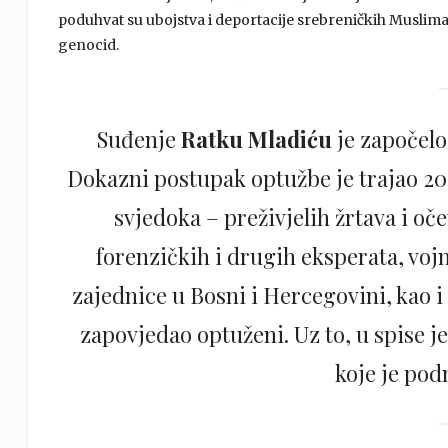
poduhvat su ubojstva i deportacije srebreničkih Musliman
genocid.
Suđenje
Ratku Mladiću
je započelo 
Dokazni postupak optužbe je trajao 20 
svjedoka – preživjelih žrtava i oče
forenzičkih i drugih eksperata, vo
zajednice u Bosni i Hercegovini, kao i
zapovjedao optuženi. Uz to, u spise 
koje je podn