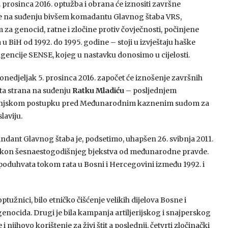
. prosinca 2016. optužba i obrana će iznositi završne
 na suđenju bivšem komadantu Glavnog štaba VRS,
za genocid, ratne i zločine protiv čovječnosti, počinjene
u BiH od 1992. do 1995. godine – stoji u izvještaju haške
gencije SENSE, kojeg u nastavku donosimo u cijelosti.
onedjeljak 5. prosinca 2016. započet će iznošenje završnih
a strana na suđenju
Ratku Mladiću
– posljednjem
njskom postupku pred Međunarodnim kaznenim sudom za
laviju.
ndant Glavnog štaba je, podsetimo, uhapšen 26. svibnja 2011.
akon šesnaestogodišnjeg bjekstva od međunarodne pravde.
 poduhvata tokom rata u Bosni i Hercegovini između 1992. i
tužnici, bilo etničko čišćenje velikih dijelova Bosne i
nocida. Drugi je bila kampanja artiljerijskog i snajperskog
njihovo korištenje za živi štit a poslednji, četvrti zločinački