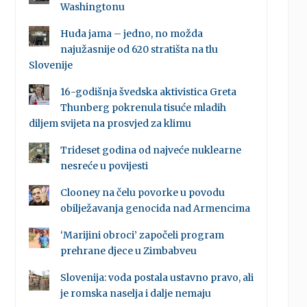
Washingtonu
Huda jama – jedno, no možda
najužasnije od 620 stratišta na tlu
Slovenije
16-godišnja švedska aktivistica Greta
Thunberg pokrenula tisuće mladih
diljem svijeta na prosvjed za klimu
Trideset godina od najveće nuklearne
nesreće u povijesti
Clooney na čelu povorke u povodu
obilježavanja genocida nad Armencima
‘Marijini obroci’ započeli program
prehrane djece u Zimbabveu
Slovenija: voda postala ustavno pravo, ali
je romska naselja i dalje nemaju