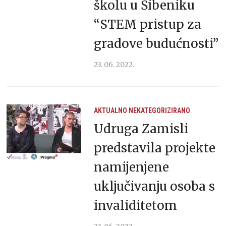
školu u Šibeniku
“STEM pristup za
gradove budućnosti”
23. 06. 2022.
AKTUALNO
NEKATEGORIZIRANO
Udruga Zamisli
predstavila projekte
namijenjene
uključivanju osoba s
invaliditetom