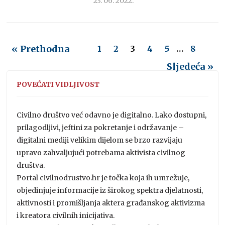
23. 06. 2022.
« Prethodna
1
2
3
4
5
…
8
Sljedeća »
POVEĆATI VIDLJIVOST
Civilno društvo već odavno je digitalno. Lako dostupni,
prilagodljivi, jeftini za pokretanje i održavanje –
digitalni mediji velikim dijelom se brzo razvijaju
upravo zahvaljujući potrebama aktivista civilnog
društva.
Portal civilnodrustvo.hr je točka koja ih umrežuje,
objedinjuje informacije iz širokog spektra djelatnosti,
aktivnosti i promišljanja aktera građanskog aktivizma
i kreatora civilnih inicijativa.