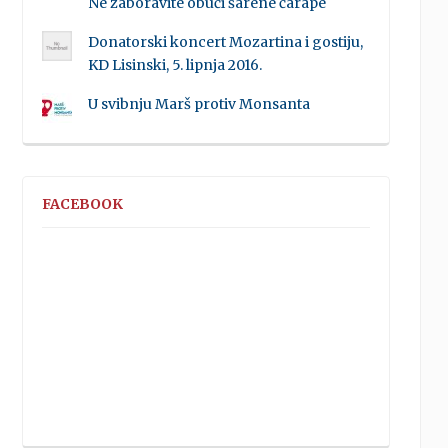
Ne zaboravite obući šarene čarape
Donatorski koncert Mozartina i gostiju,
KD Lisinski, 5. lipnja 2016.
U svibnju Marš protiv Monsanta
FACEBOOK