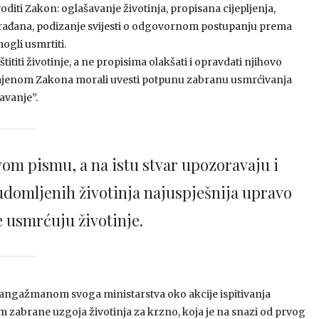
oditi Zakon: oglašavanje životinja, propisana cijepljenja,
 građana, podizanje svijesti o odgovornom postupanju prema
ogli usmrtiti.
štititi životinje, a ne propisima olakšati i opravdati njihovo
zmjenom Zakona morali uvesti potpunu zabranu usmrćivanja
avanje”.
vom pismu, a na istu stvar upozoravaju i
 udomljenih životinja najuspješnija upravo
e usmrćuju životinje.
io angažmanom svoga ministarstva oko akcije ispitivanja
em zabrane uzgoja životinja za krzno, koja je na snazi od prvog