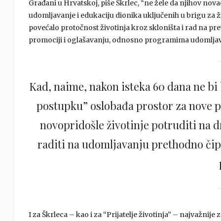
Građani u Hrvatskoj, piše Škrlec, “ne žele da njihov novac
udomljavanje i edukaciju dionika uključenih u brigu za 
povećalo protočnost životinja kroz skloništa i rad na preve
promociji i oglašavanju, odnosno programima udomljava
Kad, naime, nakon isteka 60 dana ne bi 
postupku” oslobađa prostor za nove ps
novopridošle životinje potruditi na 
raditi na udomljavanju prethodno čipi
I za Škrleca – kao i za “Prijatelje životinja” – najvažnije