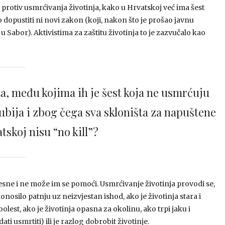
 protiv usmrćivanja životinja, kako u Hrvatskoj već ima šest
o dopustiti ni novi zakon (koji, nakon što je prošao javnu
 Sabor). Aktivistima za zaštitu životinja to je zazvučalo kao
ta, među kojima ih je šest koja ne usmrćuju
 ubija i zbog čega sva skloništa za napuštene
tskoj nisu “no kill”?
lesne i ne može im se pomoći. Usmrćivanje životinja provodi se,
onosilo patnju uz neizvjestan ishod, ako je životinja stara i
bolest, ako je životinja opasna za okolinu, ako trpi jaku i
i usmrtiti) ili je razlog dobrobit životinje.