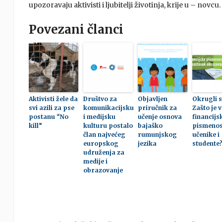
upozoravaju aktivisti i ljubitelji životinja, krije u – novcu.
Povezani članci
Aktivisti žele da
Društvo za
Objavljen
Okrugli s
svi azili za pse
komunikacijsku
priručnik za
Zašto je 
postanu “No
i medijsku
učenje osnova
financijs
kill”
kulturu postalo
bajaško
pismenos
član najvećeg
rumunjskog
učenike i
europskog
jezika
studente
udruženja za
medije i
obrazovanje