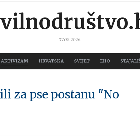
ivilnodruštvo.
07.08.2026.
AKTIVIZAM
HRVATSKA
SVIJET
EHO
STAJALI
zili za pse postanu "No