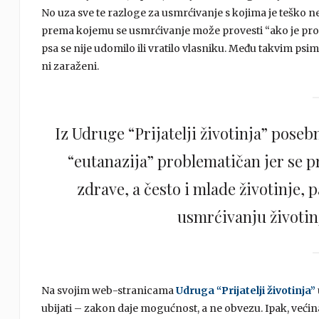
No uza sve te razloge za usmrćivanje s kojima je teško ne s
prema kojemu se usmrćivanje može provesti “ako je protek
psa se nije udomilo ili vratilo vlasniku. Među takvim psima
ni zaraženi.
Iz Udruge “Prijatelji životinja” poseb
“eutanazija” problematičan jer se 
zdrave, a često i mlade životinje, pa
usmrćivanju životinj
Na svojim web-stranicama
Udruga “Prijatelji životinja”
ubijati – zakon daje mogućnost, a ne obvezu. Ipak, većin