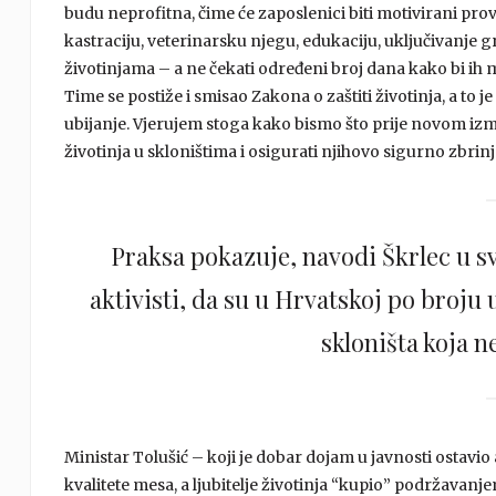
budu neprofitna, čime će zaposlenici biti motivirani prov
kastraciju, veterinarsku njegu, edukaciju, uključivanje
životinjama – a ne čekati određeni broj dana kako bi ih m
Time se postiže i smisao Zakona o zaštiti životinja, a to je 
ubijanje. Vjerujem stoga kako bismo što prije novom i
životinja u skloništima i osigurati njihovo sigurno zbrinj
Praksa pokazuje, navodi Škrlec u s
aktivisti, da su u Hrvatskoj po broju
skloništa koja n
Ministar Tolušić – koji je dobar dojam u javnosti ostav
kvalitete mesa, a ljubitelje životinja “kupio” podržavanj