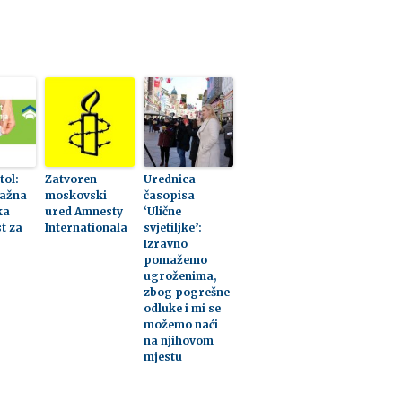
tol:
Zatvoren
Urednica
važna
moskovski
časopisa
ka
ured Amnesty
‘Ulične
t za
Internationala
svjetiljke’:
Izravno
?
pomažemo
ugroženima,
zbog pogrešne
odluke i mi se
možemo naći
na njihovom
mjestu