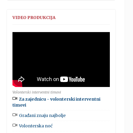
VIDEO PRODUKCIJA
Volonterski interventni timovi
Za zajednicu - volonterski interventni
timovi
Građani znaju najbolje
Volonterska noć