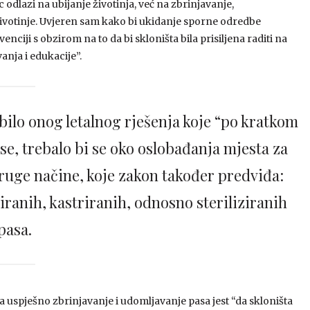
 odlazi na ubijanje životinja, već na zbrinjavanje,
životinje. Uvjeren sam kako bi ukidanje sporne odredbe
nciji s obzirom na to da bi skloništa bila prisiljena raditi na
nja i edukacije”.
bilo onog letalnog rješenja koje “po kratkom
e, trebalo bi se oko oslobađanja mjesta za
druge načine, koje zakon također predviđa:
ranih, kastriranih, odnosno steriliziranih
pasa.
 za uspješno zbrinjavanje i udomljavanje pasa jest “da skloništa