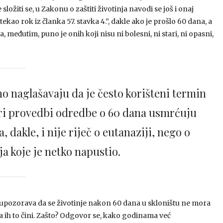
ložiti se, u Zakonu o zaštiti životinja navodi se još i onaj
ao rok iz članka 57. stavka 4.”, dakle ako je prošlo 60 dana, a
, međutim, puno je onih koji nisu ni bolesni, ni stari, ni opasni,
no naglašavaju da je često korišteni termin
pri provedbi odredbe o 60 dana usmrćuju
, dakle, i nije riječ o eutanaziji, nego o
a koje je netko napustio.
upozorava da se životinje nakon 60 dana u skloništu ne mora
a ih to čini. Zašto? Odgovor se, kako godinama već