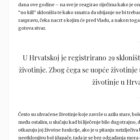
dana ove godine – na sve je reagirao riječima kako je on
“no kill” skloništa te kako smatra da ubijanje ne bi treba
raspravu, čeka nacrt s kojim će pred Vladu, a nakon toga u
gotova stvar.
U Hrvatskoj je registrirano 29 skloniš
životinje. Zbog čega se uopće životinje
životinje u Hrva
Često su uhvaćene životinje koje završe u azilu stare, bo
među ostalim, u slučaju kad bi liječenje bilo dugotrajno, d
otkazuju joj životne funkcije, ako je u pitanju neizlječiva 
neotklonjivu bol (dapače, tada je se bez odgađanja mora dat