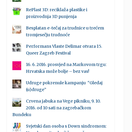
RePlast 3D: reciklaža plastike i
proizvodnja 3D punjenja
Besplatan e-tečaj za trudnice u trećem
tromjesečju trudnoće
Performans Vlaste Delimar otvara 15.
Queer Zagreb Festival
16. 6. 2016. prosvjed na Markovom trgu:
Hrvatska može bolje – bez vas!
Udruge pokrenule kampanju “Gledaj
(u)druge”
Crvena jabuka na Vege pikniku, 9. 10.
2016. od 10 sati na zagrebačkom
Bundeku
Svjetski dan osoba s Down sindromom: