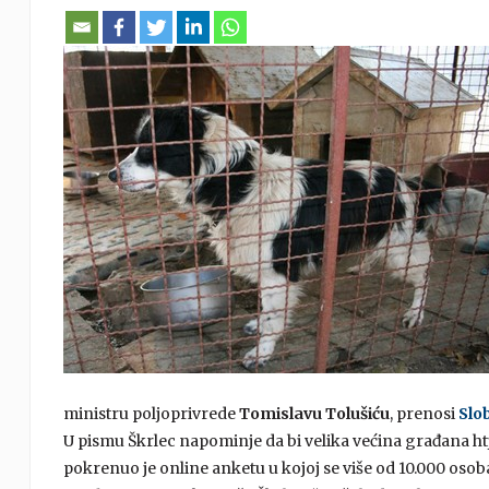
ministru poljoprivrede
Tomislavu Tolušiću
, prenosi
Slo
U pismu Škrlec napominje da bi velika većina građana h
pokrenuo je online anketu u kojoj se više od 10.000 oso