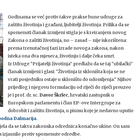
Godinama se već protiv takve prakse bune udruge za
zaštitu životinja i građani, ljubitelji životinja. Prilika da se
spomenuti članak izmijeni stigla je s kreiranjem novog
Zakona o zaštiti životinja, no – zasad – nije iskorištena:
prema trenutačnoj fazi izrade novoga zakona, nakon
isteka ona dva mjeseca, životinju i dalje čeka smrt.
Iz Udruge “Prijatelji životinja” predlažu da se taj “ubilački”
članak izmijeni i glasi: “Životinja iz skloništa koja se ne
vrati posjedniku ostaje u skloništu do udomljenja.” Njihov
prijedlog i njegovu formulaciju od riječi do riječi preuzeo
je i prof. dr. sc.
Davor Škrlec
, hrvatski zastupnik u
Europskom parlamentu i član EP-ove Intergrupe za
dobrobit i zaštitu životinja, u pismu koje je nedavno uputio
bodna Dalmacija
.
tjela da se takva zakonska odrednica konačno ukine. On sam
ba izjasnilo protiv spomenute odredbe.