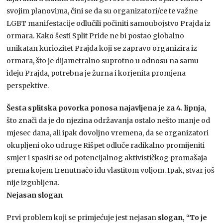
svojim planovima, čini se da su organizatori/ce te važne
LGBT manifestacije odlučili počiniti samoubojstvo Prajda iz
ormara. Kako šesti Split Pride ne bi postao globalno
unikatan kuriozitet Prajda koji se zapravo organizira iz
ormara, što je dijametralno suprotno u odnosu na samu
ideju Prajda, potrebna je žurna i korjenita promjena
perspektive.
Šesta splitska povorka ponosa najavljena je za 4. lipnja
,
što znači da je do njezina održavanja ostalo nešto manje od
mjesec dana, ali ipak dovoljno vremena, da se organizatori
okupljeni oko udruge Rišpet odluče radikalno promijeniti
smjer i spasiti se od potencijalnog aktivističkog promašaja
prema kojem trenutnačo idu vlastitom voljom. Ipak, stvar još
nije izgubljena.
Nejasan slogan
Prvi problem koji se primjećuje jest nejasan
slogan, “To je