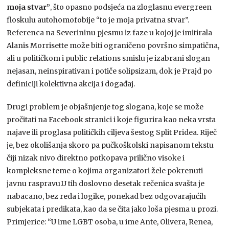
moja stvar”
, što opasno podsjeća na zloglasnu evergreen
floskulu autohomofobije “to je moja privatna stvar”.
Referenca na Severininu pjesmu iz faze u kojoj je imitirala
Alanis Morrisette može biti ograničeno površno simpatična,
ali u političkom i public relations smislu je izabrani slogan
nejasan, neinspirativan i potiče solipsizam, dok je Prajd po
definiciji kolektivna akcija i događaj.
Drugi problem je objašnjenje tog slogana, koje se može
pročitati na Facebook stranici i koje figurira kao neka vrsta
najave ili proglasa političkih ciljeva šestog Split Pridea. Riječ
je, bez okolišanja skoro pa pučkoškolski napisanom tekstu
čiji nizak nivo direktno potkopava prilično visoke i
kompleksne teme o kojima organizatori žele pokrenuti
javnu raspravu.U tih doslovno desetak rečenica svašta je
nabacano, bez reda i logike, ponekad bez odgovarajućih
subjekata i predikata, kao da se čita jako loša pjesma u prozi.
Primjerice: “U ime LGBT osoba, u ime Ante, Olivera, Renea,