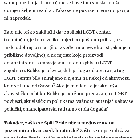
samopouzdanja da ono čime se bave ima smisla i može
donijeti željeni rezultat. Tako se ne postiže ni emancipacija
ni napredak.
Zato nije teško zaključiti da je splitski LGBT centar,
trenutačno, jedna u velikoj mjeri propuštena prilika, tek
malo udobniji ormar (što također ima neke koristi, ali nije ni
približno dovoljno), a ne mjesto koje proizvodi
emancipiranu, samosvjesnu, autanu splitsku LGBT
zajednicu. Koliko je televizijskih priloga od otvaranja tog
LGBT centra bilo snimljeno u njemu na nekoj od aktivnosti
koje se tamo održavaju? Ako je nijedan, to je jako loša
aktivistička politika. Koliko je održano predavanja o LGBT
povijesti, aktivističkim politikama, važnosti autanja? Kakav se
politički, emancipatorski rad tamo onda događa?
Također, zašto se Split Pride nije u međuvremenu
pozicionirao kao svedalmatinski?
Zašto se uopće održava