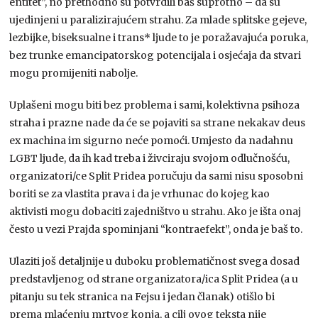
entitet”, no prethodno su potvrdili baš suprotno – da su
ujedinjeni u paralizirajućem strahu. Za mlade splitske gejeve,
lezbijke, biseksualne i trans* ljude to je poražavajuća poruka,
bez trunke emancipatorskog potencijala i osjećaja da stvari
mogu promijeniti nabolje.
Uplašeni mogu biti bez problema i sami, kolektivna psihoza
straha i prazne nade da će se pojaviti sa strane nekakav deus
ex machina im sigurno neće pomoći. Umjesto da nadahnu
LGBT ljude, da ih kad treba i živciraju svojom odlučnošću,
organizatori/ce Split Pridea poručuju da sami nisu sposobni
boriti se za vlastita prava i da je vrhunac do kojeg kao
aktivisti mogu dobaciti zajedništvo u strahu. Ako je išta onaj
često u vezi Prajda spominjani “kontraefekt”, onda je baš to.
Ulaziti još detaljnije u duboku problematičnost svega dosad
predstavljenog od strane organizatora/ica Split Pridea (a u
pitanju su tek stranica na Fejsu i jedan članak) otišlo bi
prema mlaćenju mrtvog konja, a cilj ovog teksta nije