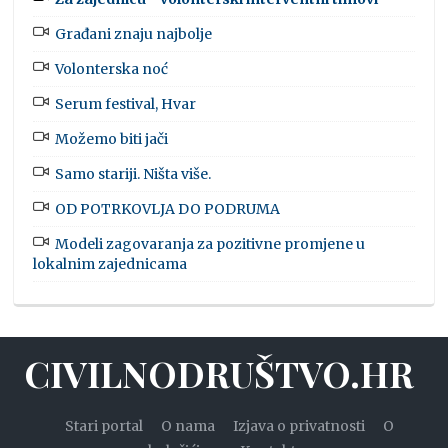
Građani znaju najbolje
Volonterska noć
Serum festival, Hvar
Možemo biti jači
Samo stariji. Ništa više.
OD POTRKOVLJA DO PODRUMA
Modeli zagovaranja za pozitivne promjene u
lokalnim zajednicama
CIVILNODRUŠTVO.HR
Stari portal
O nama
Izjava o privatnosti
O