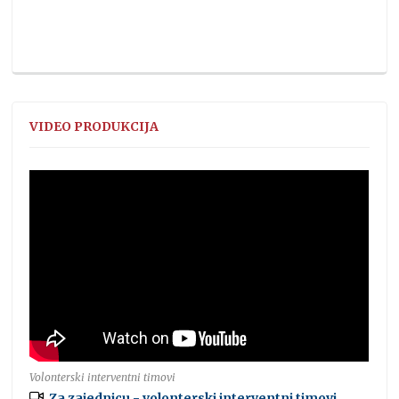
VIDEO PRODUKCIJA
Volonterski interventni timovi
Za zajednicu - volonterski interventni timovi