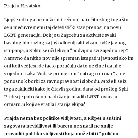
Prajd u Hrvatskoj.
Ljepše od toga ne može biti rečeno, naročito zbog toga što
se u međuvremenu taj defetistički stav prenosi na novu
LGBT generaciju. Dok je u Zagrebu za aktiviste svaki
bashing bio razlog za još odlučniji aktivizam i više javnog
istupanja, u Splitu se uči lekcija “podvijmo svi zajedno rep”.
Naravno da nitko nov nije spreman istupati u javnosti ako im
oni koji već jesu de facto poručuju da to ne čine i da nije
vrijedno rizika. Vodi se primjerom “natrag u ormar”, a ne
ponosno k borbi za ravnopravnost i slobodu. Može li se iz
toga zaključiti kako je čitavih godinu dana od prošlog Split
Pridea je potrošeno na držanje mladih LGBT-ovaca u
ormaru, u koji se vratila i starija ekipa?
Prajda nema bez politike vidljivosti, a Rišpet u suštini
zagovara nevidljivost ili barem ne zna ili ne smije
provoditi politiku vidljivosti koja može biti i “prilično