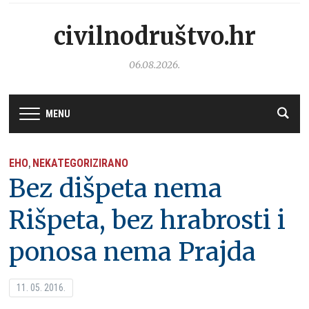
civilnodruštvo.hr
06.08.2026.
MENU
EHO
NEKATEGORIZIRANO
,
Bez dišpeta nema
Rišpeta, bez hrabrosti i
ponosa nema Prajda
11. 05. 2016.