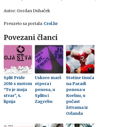
Autor: Gordan Duhaček
Preuzeto sa portala:
Crol.hr
Povezani članci
Split Pride
Uskoro marš
Stotine tisuća
2016 s motom
otpora i
na Paradi
“To je moja
ponosa, u
ponosa u
stvar”, 4.
Splitu i
Koelnu, u
lipnja
Zagrebu
počast
žrtvama iz
Orlanda