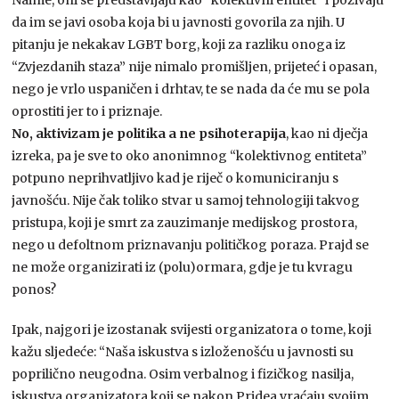
da im se javi osoba koja bi u javnosti govorila za njih. U
pitanju je nekakav LGBT borg, koji za razliku onoga iz
“Zvjezdanih staza” nije nimalo promišljen, prijeteć i opasan,
nego je vrlo uspaničen i drhtav, te se nada da će mu se pola
oprostiti jer to i priznaje.
No, aktivizam je politika a ne psihoterapija
, kao ni dječja
izreka, pa je sve to oko anonimnog “kolektivnog entiteta”
potpuno neprihvatljivo kad je riječ o komuniciranju s
javnošću. Nije čak toliko stvar u samoj tehnologiji takvog
pristupa, koji je smrt za zauzimanje medijskog prostora,
nego u defoltnom priznavanju političkog poraza. Prajd se
ne može organizirati iz (polu)ormara, gdje je tu kvragu
ponos?
Ipak, najgori je izostanak svijesti organizatora o tome, koji
kažu sljedeće: “Naša iskustva s izloženošću u javnosti su
poprilično neugodna. Osim verbalnog i fizičkog nasilja,
iskustva organizatora koji se nakon Pridea vraćaju svojim