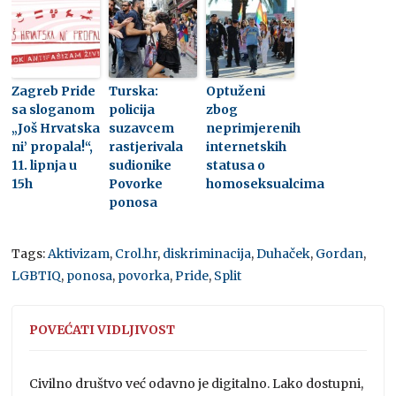
Zagreb Pride
Turska:
Optuženi
sa sloganom
policija
zbog
„Još Hrvatska
suzavcem
neprimjerenih
ni’ propala!“,
rastjerivala
internetskih
11. lipnja u
sudionike
statusa o
15h
Povorke
homoseksualcima
ponosa
Tags:
Aktivizam
,
Crol.hr
,
diskriminacija
,
Duhaček
,
Gordan
,
LGBTIQ
,
ponosa
,
povorka
,
Pride
,
Split
POVEĆATI VIDLJIVOST
Civilno društvo već odavno je digitalno. Lako dostupni,