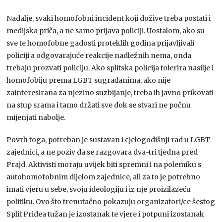
Nadalje, svaki homofobni incident koji dožive treba postati i
medijska priča, a ne samo prijava policiji. Uostalom, ako su
sve te homofobne gadosti proteklih godina prijavljivali
policiji a odgovarajuće reakcije nadležnih nema, onda
trebaju prozvati policiju. Ako splitska policija tolerira nasilje i
homofobiju prema LGBT sugrađanima, ako nije
zainteresirana za njezino suzbijanje, treba ih javno prikovati
na stup srama i tamo držati sve dok se stvari ne počnu
mijenjati nabolje.
Povrh toga, potreban je sustavan i cjelogodišnji rad u LGBT
zajednici, a ne poziv da se razgovara dva-tri tjedna pred
Prajd. Aktivisti moraju uvijek biti spremni i na polemiku s
autohomofobnim dijelom zajednice, ali za to je potrebno
imati vjeru u sebe, svoju ideologiju i iz nje proizilazeću
politiku. Ovo što trenutačno pokazuju organizatori/ce šestog
Split Pridea tužan je izostanak te vjere i potpuni izostanak