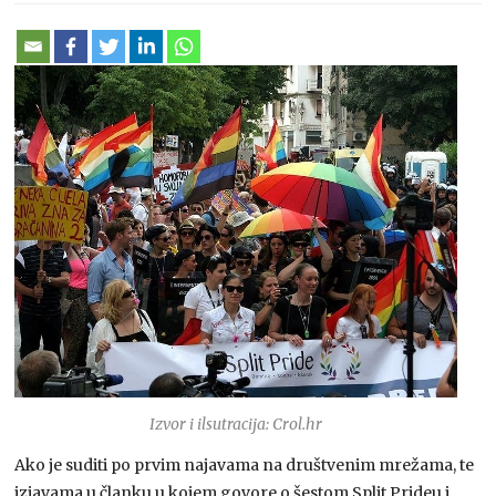
Izvor i ilsutracija: Crol.hr
Ako je suditi po prvim najavama na društvenim mrežama, te
izjavama u članku u kojem govore o šestom Split Prideu i