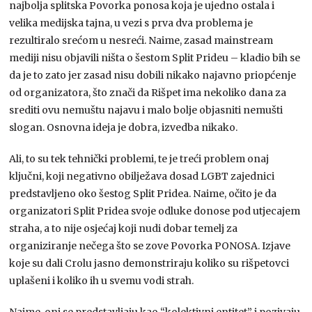
najbolja splitska Povorka ponosa koja je ujedno ostala i
velika medijska tajna, u vezi s prva dva problema je
rezultiralo srećom u nesreći. Naime, zasad mainstream
mediji nisu objavili ništa o šestom Split Prideu – kladio bih se
da je to zato jer zasad nisu dobili nikako najavno priopćenje
od organizatora, što znači da Rišpet ima nekoliko dana za
srediti ovu nemuštu najavu i malo bolje objasniti nemušti
slogan. Osnovna ideja je dobra, izvedba nikako.
Ali, to su tek tehnički problemi, te je treći problem onaj
ključni, koji negativno obilježava dosad LGBT zajednici
predstavljeno oko šestog Split Pridea. Naime, očito je da
organizatori Split Pridea svoje odluke donose pod utjecajem
straha, a to nije osjećaj koji nudi dobar temelj za
organiziranje nečega što se zove Povorka PONOSA. Izjave
koje su dali Crolu jasno demonstriraju koliko su rišpetovci
uplašeni i koliko ih u svemu vodi strah.
Naime, oni se predstavljaju kao “kolektivni entitet” i pozivaju