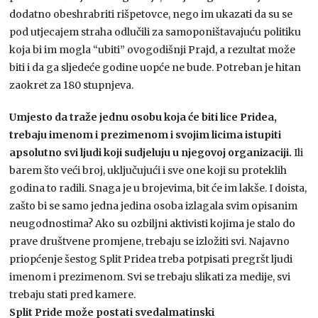
dodatno obeshrabriti rišpetovce, nego im ukazati da su se
pod utjecajem straha odlučili za samoponištavajuću politiku
koja bi im mogla “ubiti” ovogodišnji Prajd, a rezultat može
biti i da ga sljedeće godine uopće ne bude. Potreban je hitan
zaokret za 180 stupnjeva.
Umjesto da traže jednu osobu koja će biti lice Pridea,
trebaju imenom i prezimenom i svojim licima istupiti
apsolutno svi ljudi koji sudjeluju u njegovoj organizaciji.
Ili
barem što veći broj, uključujući i sve one koji su proteklih
godina to radili. Snaga je u brojevima, bit će im lakše. I doista,
zašto bi se samo jedna jedina osoba izlagala svim opisanim
neugodnostima? Ako su ozbiljni aktivisti kojima je stalo do
prave društvene promjene, trebaju se izložiti svi. Najavno
priopćenje šestog Split Pridea treba potpisati pregršt ljudi
imenom i prezimenom. Svi se trebaju slikati za medije, svi
trebaju stati pred kamere.
Split Pride može postati svedalmatinski