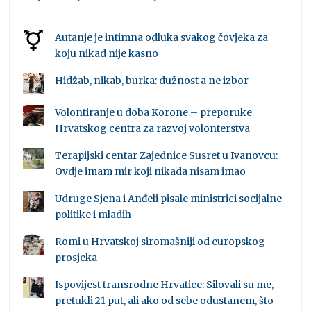
Autanje je intimna odluka svakog čovjeka za
koju nikad nije kasno
Hidžab, nikab, burka: dužnost a ne izbor
Volontiranje u doba Korone – preporuke
Hrvatskog centra za razvoj volonterstva
Terapijski centar Zajednice Susret u Ivanovcu:
Ovdje imam mir koji nikada nisam imao
Udruge Sjena i Anđeli pisale ministrici socijalne
politike i mladih
Romi u Hrvatskoj siromašniji od europskog
prosjeka
Ispovijest transrodne Hrvatice: Silovali su me,
pretukli 21 put, ali ako od sebe odustanem, što