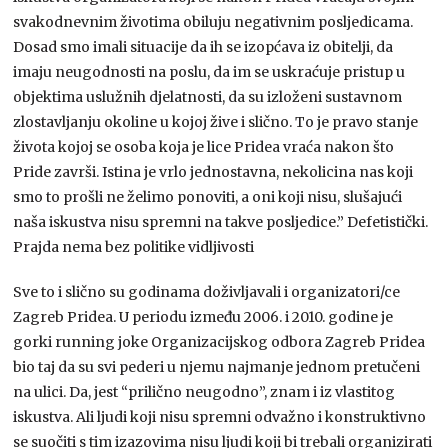
svakodnevnim životima obiluju negativnim posljedicama.
Dosad smo imali situacije da ih se izopćava iz obitelji, da
imaju neugodnosti na poslu, da im se uskraćuje pristup u
objektima uslužnih djelatnosti, da su izloženi sustavnom
zlostavljanju okoline u kojoj žive i slično. To je pravo stanje
života kojoj se osoba koja je lice Pridea vraća nakon što
Pride završi. Istina je vrlo jednostavna, nekolicina nas koji
smo to prošli ne želimo ponoviti, a oni koji nisu, slušajući
naša iskustva nisu spremni na takve posljedice.” Defetistički.
Prajda nema bez politike vidljivosti
Sve to i slično su godinama doživljavali i organizatori/ce
Zagreb Pridea. U periodu između 2006. i 2010. godine je
gorki running joke Organizacijskog odbora Zagreb Pridea
bio taj da su svi pederi u njemu najmanje jednom pretučeni
na ulici. Da, jest “prilično neugodno”, znam i iz vlastitog
iskustva. Ali ljudi koji nisu spremni odvažno i konstruktivno
se suočiti s tim izazovima nisu ljudi koji bi trebali organizirati