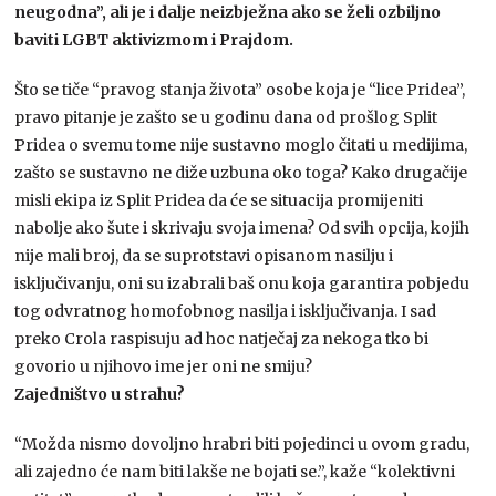
neugodna”, ali je i dalje neizbježna ako se želi ozbiljno
baviti LGBT aktivizmom i Prajdom.
Što se tiče “pravog stanja života” osobe koja je “lice Pridea”,
pravo pitanje je zašto se u godinu dana od prošlog Split
Pridea o svemu tome nije sustavno moglo čitati u medijima,
zašto se sustavno ne diže uzbuna oko toga? Kako drugačije
misli ekipa iz Split Pridea da će se situacija promijeniti
nabolje ako šute i skrivaju svoja imena? Od svih opcija, kojih
nije mali broj, da se suprotstavi opisanom nasilju i
isključivanju, oni su izabrali baš onu koja garantira pobjedu
tog odvratnog homofobnog nasilja i isključivanja. I sad
preko Crola raspisuju ad hoc natječaj za nekoga tko bi
govorio u njihovo ime jer oni ne smiju?
Zajedništvo u strahu?
“Možda nismo dovoljno hrabri biti pojedinci u ovom gradu,
ali zajedno će nam biti lakše ne bojati se.”, kaže “kolektivni