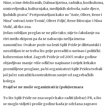
Nine, u ime deložiranih, Dalmacijavina, radnika, kurikuluma,
umirovljenika, kulturnjaka, medijskih sloboda, naše djece,
ljudskih prava.” Pretpostavljam kako su “Ante, Oliver, Rene i
Nina” ustvari Ante Tomić, Oliver Frljić, Rene Bitorajac i Nina
Violić, ali tko zna.
Jedan ozbiljan proglas se ne piše tako, nije to ćakulanje na
rivi među ekipom pa da se nabacuju nečija imena
nasumično. Ovakav poziv na šesti Split Pride je diletantski i
neozbiljan te se treba što prije preraditi u suvisao i politički
koherentan tekst. Zagreb Pride je od 2007. svake godine
objavljivao manje-više odlično napisane i uvijek itekako
promišljene proglase, pa bi organizatori Split Pridea trebali
još jučer zatražiti konstruktivan savjet od zagrebačkih
kolega.
Prajd se ne može organizirati iz (polu)ormara
To što Split Pride ne zna uopće kako raditi (dobar) PR, a što
se moglo vidjeti i prošle godine kada je održana zapravo