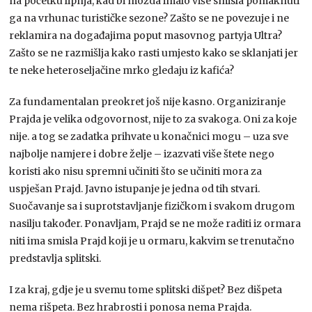
na početku lipnja, kad bi možda imalo više smisla pomaknuti
ga na vrhunac turističke sezone? Zašto se ne povezuje i ne
reklamira na događajima poput masovnog partyja Ultra?
Zašto se ne razmišlja kako rasti umjesto kako se sklanjati jer
te neke heteroseljačine mrko gledaju iz kafića?
Za fundamentalan preokret još nije kasno. Organiziranje
Prajda je velika odgovornost, nije to za svakoga. Oni za koje
nije. a tog se zadatka prihvate u konačnici mogu – uza sve
najbolje namjere i dobre želje – izazvati više štete nego
koristi ako nisu spremni učiniti što se učiniti mora za
uspješan Prajd. Javno istupanje je jedna od tih stvari.
Suočavanje sa i suprotstavljanje fizičkom i svakom drugom
nasilju također. Ponavljam, Prajd se ne može raditi iz ormara
niti ima smisla Prajd koji je u ormaru, kakvim se trenutačno
predstavlja splitski.
I za kraj, gdje je u svemu tome splitski dišpet? Bez dišpeta
nema rišpeta. Bez hrabrosti i ponosa nema Prajda.