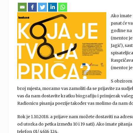
Ako imate 5
pasat će v
godine na 
(mentor je
Jagić), sas
spisateljic
Raspričavan
(mentor je
S obzirom 
broj mjesta, moramo vas zamoliti da se prijavite za sudj
vas da nam dostavite kratku biografiju i primjerak vašeg
Radionicu pisanja poezije također vas molimo da nam dost
Rok je 1.10.2018. a prijave nam možete dostaviti na adre
od utorka do petka između 10 i 19 sati). Ako imate pitanja
telefon 01/ 4616 124.