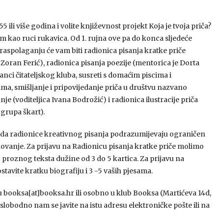
5 ili više godina i volite književnost projekt Koja je tvoja priča?
am kao ruci rukavica. Od 1. rujna ove pa do konca sljedeće
raspolaganju će vam biti radionica pisanja kratke priče
 Zoran Ferić), radionica pisanja poezije (mentorica je Dorta
tanci čitateljskog kluba, susreti s domaćim piscima i
ama, smišljanje i pripovijedanje priča u društvu nazvano
je (voditeljica Ivana Bodrožić) i radionica ilustracije priča
 grupa škart).
da radionice kreativnog pisanja podrazumijevaju ograničen
elovanje. Za prijavu na Radionicu pisanja kratke priče molimo
 proznog teksta dužine od 3 do 5 kartica. Za prijavu na
avite kratku biografiju i 3 -5 vaših pjesama.
su booksa[at]booksa.hr ili osobno u klub Booksa (Martićeva 14d,
 slobodno nam se javite na istu adresu elektroničke pošte ili na