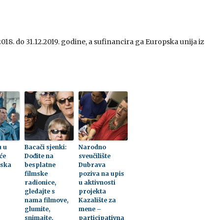
2018. do 31.12.2019. godine, a sufinancira ga Europska unija iz
u u
Bacači sjenki:
Narodno
će
Dođite na
sveučilište
mska
besplatne
Dubrava
filmske
poziva na upis
radionice,
u aktivnosti
gledajte s
projekta
nama filmove,
Kazalište za
glumite,
mene –
snimajte,
participativna