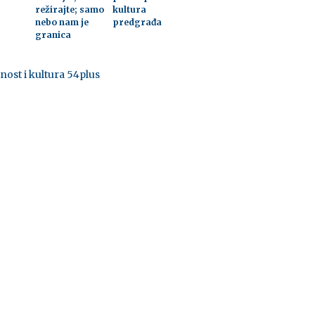
režirajte; samo
kultura
nebo nam je
predgrađa
granica
nost i kultura 54plus