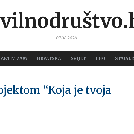
ivilnodruštvo.
07.08.2026.
AKTIVIZAM
HRVATSKA
SVIJET
EHO
STAJALI
jektom “Koja je tvoja