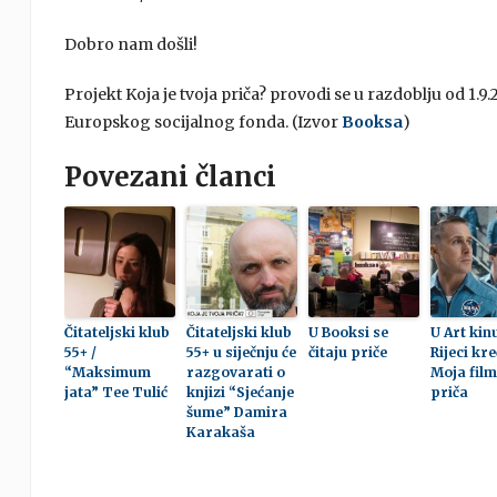
Dobro nam došli!
Projekt Koja je tvoja priča? provodi se u razdoblju od 1.9.
Europskog socijalnog fonda. (Izvor
Booksa
)
Povezani članci
Čitateljski klub
Čitateljski klub
U Booksi se
U Art kin
55+ /
55+ u siječnju će
čitaju priče
Rijeci kre
“Maksimum
razgovarati o
Moja fil
jata” Tee Tulić
knjizi “Sjećanje
priča
šume” Damira
Karakaša