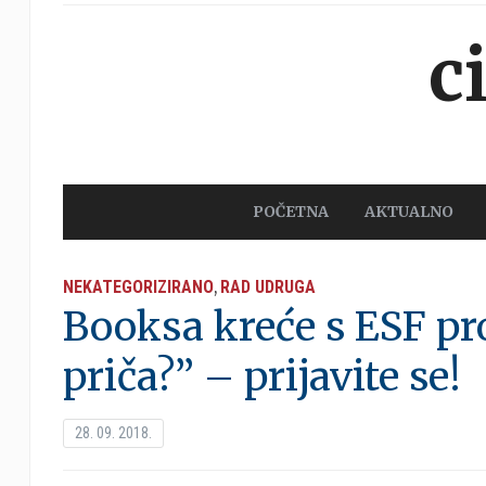
c
POČETNA
AKTUALNO
NEKATEGORIZIRANO
RAD UDRUGA
,
Booksa kreće s ESF pro
priča?” – prijavite se!
28. 09. 2018.