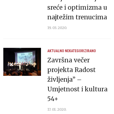
sreće i optimizma u
najtežim trenucima
19. 03. 2020.
AKTUALNO
NEKATEGORIZIRANO
Završna večer
projekta Radost
življenja” –
Umjetnost i kultura
54+
17. 01. 2020.