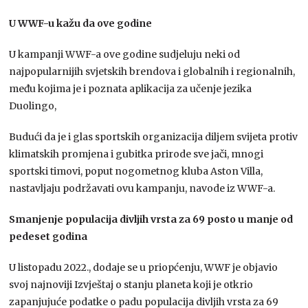
U WWF-u kažu da ove godine
U kampanji WWF-a ove godine sudjeluju neki od
najpopularnijih svjetskih brendova i globalnih i regionalnih,
među kojima je i poznata aplikacija za učenje jezika
Duolingo,
Budući da je i glas sportskih organizacija diljem svijeta protiv
klimatskih promjena i gubitka prirode sve jači, mnogi
sportski timovi, poput nogometnog kluba Aston Villa,
nastavljaju podržavati ovu kampanju, navode iz WWF-a.
Smanjenje populacija divljih vrsta za 69 posto u manje od
pedeset godina
U listopadu 2022., dodaje se u priopćenju, WWF je objavio
svoj najnoviji Izvještaj o stanju planeta koji je otkrio
zapanjujuće podatke o padu populacija divljih vrsta za 69