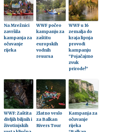
Na Mrežnici
WWF počeo
WWF u 16
završila
kampanju za
zemalja do
kampanja za
zaštitu
kraja lipnja
očuvanje
europskih
provodi
rijeka
vodnih
kampanju
resursa
“Pojačajmo
zvuk
prirode!”
WWF: Zaštita
Zlatno veslo
Kampanja za
divljih biljnih i
za Balkan
očuvanje
životinjskih
Rivers Tour
rijeka
vrsta ključna
“Balkan