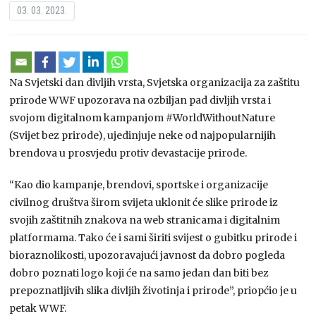
03. 03. 2023.
Na Svjetski dan divljih vrsta, Svjetska organizacija za zaštitu
prirode WWF upozorava na ozbiljan pad divljih vrsta i
svojom digitalnom kampanjom #WorldWithoutNature
(Svijet bez prirode), ujedinjuje neke od najpopularnijih
brendova u prosvjedu protiv devastacije prirode.
“Kao dio kampanje, brendovi, sportske i organizacije
civilnog društva širom svijeta uklonit će slike prirode iz
svojih zaštitnih znakova na web stranicama i digitalnim
platformama. Tako će i sami širiti svijest o gubitku prirode i
bioraznolikosti, upozoravajući javnost da dobro pogleda
dobro poznati logo koji će na samo jedan dan biti bez
prepoznatljivih slika divljih životinja i prirode”, priopćio je u
petak WWF.