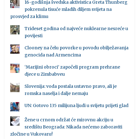
16-godišnja švedska aktivistica Greta Thunberg
pokrenula tisuće mladih diljem svijeta na
prosvjed za klimu
Trideset godina od najveće nuklearne nesreće u
povijesti
Clooney na čelu povorke u povodu obilježavanja
genocida nad Armencima
‘Marijini obroci’ započeli program prehrane
djece u Zimbabveu
Slovenija: voda postala ustavno pravo, ali je
romska naselja i dalje nemaju
UN: Gotovo 135 milijuna ljudi u svijetu prijeti glad
Žene u crnom održat će mirovnu akciju u
središtu Beograda: Nikada nećemo zaboraviti
zločine u Vukovaru!