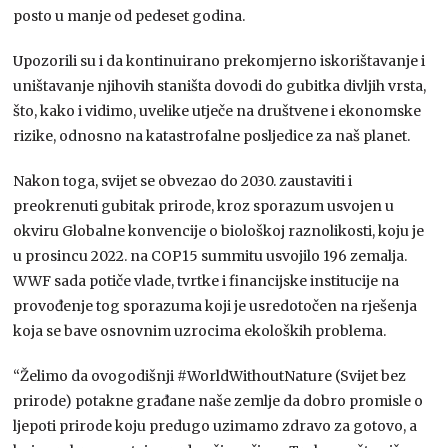
posto u manje od pedeset godina.
Upozorili su i da kontinuirano prekomjerno iskorištavanje i
uništavanje njihovih staništa dovodi do gubitka divljih vrsta,
što, kako i vidimo, uvelike utječe na društvene i ekonomske
rizike, odnosno na katastrofalne posljedice za naš planet.
Nakon toga, svijet se obvezao do 2030. zaustaviti i
preokrenuti gubitak prirode, kroz sporazum usvojen u
okviru Globalne konvencije o biološkoj raznolikosti, koju je
u prosincu 2022. na COP15 summitu usvojilo 196 zemalja.
WWF sada potiče vlade, tvrtke i financijske institucije na
provođenje tog sporazuma koji je usredotočen na rješenja
koja se bave osnovnim uzrocima ekoloških problema.
“Želimo da ovogodišnji #WorldWithoutNature (Svijet bez
prirode) potakne građane naše zemlje da dobro promisle o
ljepoti prirode koju predugo uzimamo zdravo za gotovo, a