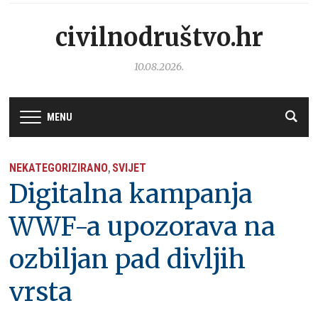
civilnodruštvo.hr
10.08.2026.
MENU
NEKATEGORIZIRANO
SVIJET
,
Digitalna kampanja
WWF-a upozorava na
ozbiljan pad divljih
vrsta