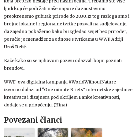
koja prebrzo nestaje pred našim očima. Trebamo što više
ljudi koji će podržati naše napore da zaustavimo i
preokrenemo gubitak prirode do 2030. Iz tog razloga smo i
brojne lokalne i regionalne tvrtke pozvali na sudjelovanje,
da zajedno pokažemo kako bi izgledao svijet bez prirode”,
poručio je menadžer za odnose s tvrtkama u WWF Adriji
Uroš Delić.
Kaže kako su se njihovom pozivu odazvali bojni poznati
brendovi.
WWF-ova digitalna kampanja #WorldWithoutNature
izvorno dolazi od “One minute Briefs”, internetske zajednice
kreativaca i dizajnera pod okriljem Banke kreativnosti,
dodaje se u priopćenju. (Hina)
Povezani članci