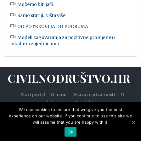
Možemo biti jači
Samo stariji. Ništa više.
OD POTRKOVLJA DO PODRUMA
Modeli zagovaranja za pozitivne promjene u
lokalnim zajednicama
CIVILNODRUŠTVO.HR
Stari portal
O nama
Izjava o privatnosti
O
kolačićima
Kontakt
We use cookies to ensure that we give you the best
experience on our website. If you continue to use this site we
will assume that you are happy with it.
© 2020. — Civilnodruštvo.hr. Sva prava pridržana.
Ok
Designed by
WPZOOM