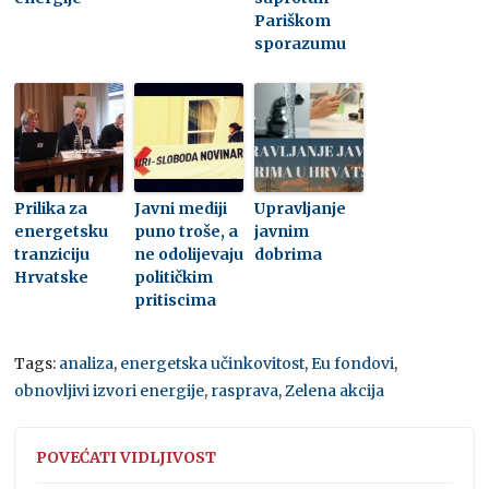
Pariškom
sporazumu
Prilika za
Javni mediji
Upravljanje
energetsku
puno troše, a
javnim
tranziciju
ne odolijevaju
dobrima
Hrvatske
političkim
pritiscima
Tags:
analiza
,
energetska učinkovitost
,
Eu fondovi
,
obnovljivi izvori energije
,
rasprava
,
Zelena akcija
POVEĆATI VIDLJIVOST