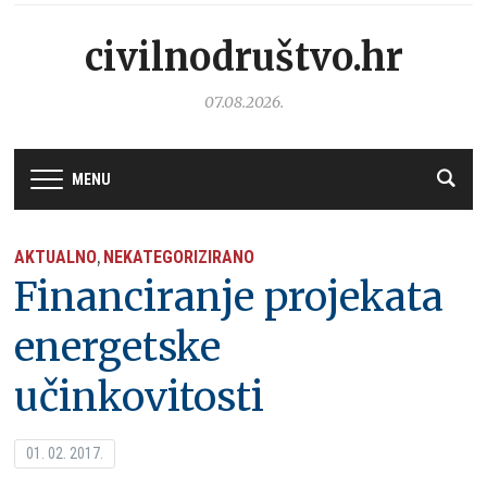
civilnodruštvo.hr
07.08.2026.
MENU
AKTUALNO
NEKATEGORIZIRANO
,
Financiranje projekata
energetske
učinkovitosti
01. 02. 2017.