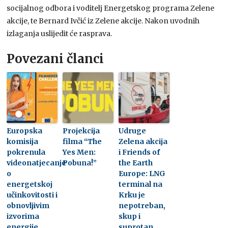
socijalnog odbora i voditelj Energetskog programa Zelene
akcije, te Bernard Ivčić iz Zelene akcije. Nakon uvodnih
izlaganja uslijedit će rasprava.
Povezani članci
Europska
Projekcija
Udruge
komisija
filma “The
Zelena akcija
pokrenula
Yes Men:
i Friends of
videonatjecanje
Pobuna!”
the Earth
o
Europe: LNG
energetskoj
terminal na
učinkovitosti i
Krku je
obnovljivim
nepotreban,
izvorima
skup i
energije
suprotan