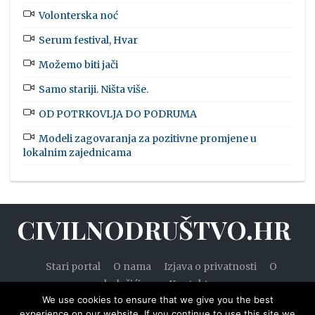
Volonterska noć
Serum festival, Hvar
Možemo biti jači
Samo stariji. Ništa više.
OD POTRKOVLJA DO PODRUMA
Modeli zagovaranja za pozitivne promjene u
lokalnim zajednicama
CIVILNODRUŠTVO.HR
Stari portal
O nama
Izjava o privatnosti
O
kolačićima
Kontakt
We use cookies to ensure that we give you the best
experience on our website. If you continue to use this site we