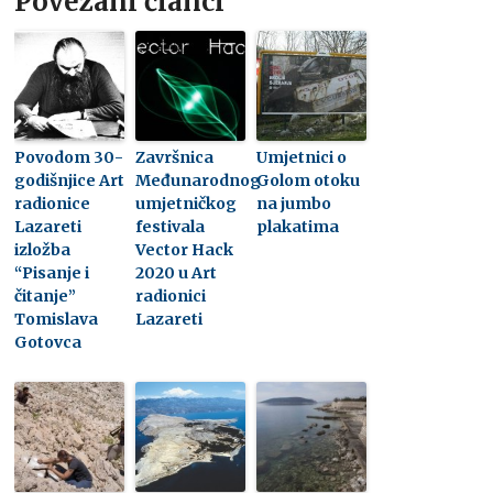
Povezani članci
Povodom 30-
Završnica
Umjetnici o
godišnjice Art
Međunarodnog
Golom otoku
radionice
umjetničkog
na jumbo
Lazareti
festivala
plakatima
izložba
Vector Hack
“Pisanje i
2020 u Art
čitanje”
radionici
Tomislava
Lazareti
Gotovca