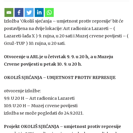
Izložba ‘Okoliš sjećanja – umjetnost protiv represije’ bit će
postavljena na dvije lokacije: Art radionica Lazareti – (
Lazareti-lađa X ) 9. rujna, u 20 sati i Muzej crvene povijesti – (
Gruž-TUP ) 10. rujna, u 20 sati.
Otvorenje u ARL je u četvrtak 9. 9. u 20 h, a u Muzeju
Crvene povijesti u petak 10. 9. u 20 h.
OKOLIŠ SJEĆANJA – UMJETNOST PROTIV REPRESIJE
otvorenje izložbe:
9.9. U 20 H – Art radionica Lazareti
10.9. U 20 H – Muzej crvene povijesti
izložba se može pogledati do 24.9.2021.
Projekt OKOLIŠ SJEĆANJA – umjetnost protiv represije