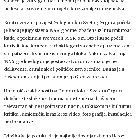
započet je 2016. godine i u njemu je do danas sudjelovalo
pedesetak suvremenih umjetnika iz zemlje i inozemstva.
Kontroverzna povijest Golog otoka i Svetog Grgura počela
je kada je Jugoslavija 1948. godine izbačena iz lnformbiroa i
kada je prekinula sve veze s SSSR-om. Otoci su se počeli
koristiti kao koncentracijski logori za osobe optužene kao
simpatizere ili špijune istočnoga bloka. Nakon zatvaranja
1956. godine logor je postao zatvorom za maloljetne
delikvente, kriminalce i političke zatvorenike. Danas je u
ruševnom stanju i potpuno prepušten zaboravu.
Umjetničke aktivnosti na Golom otoku i Svetom Grguru
dotiču se te složene i traumatične teme na društveno
relevantan ali ne ispolitiziran način, s fokusom na kulturnu
kritiku i umjetnički izraz kroz video, fotografije, instalacije i
performanse.
Izložba šalje poruku da je najbolje dostojanstveno i kroz