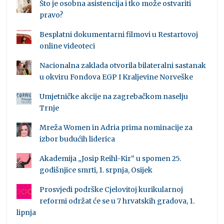
Što je osobna asistencija i tko može ostvariti
pravo?
Besplatni dokumentarni filmovi u Restartovoj
online videoteci
Nacionalna zaklada otvorila bilateralni sastanak
u okviru Fondova EGP I Kraljevine Norveške
Umjetničke akcije na zagrebačkom naselju
Trnje
Mreža Women in Adria prima nominacije za
izbor budućih liderica
Akademija „Josip Reihl-Kir“ u spomen 25.
godišnjice smrti, 1. srpnja, Osijek
Prosvjedi podrške Cjelovitoj kurikularnoj
reformi održat će se u 7 hrvatskih gradova, 1.
lipnja