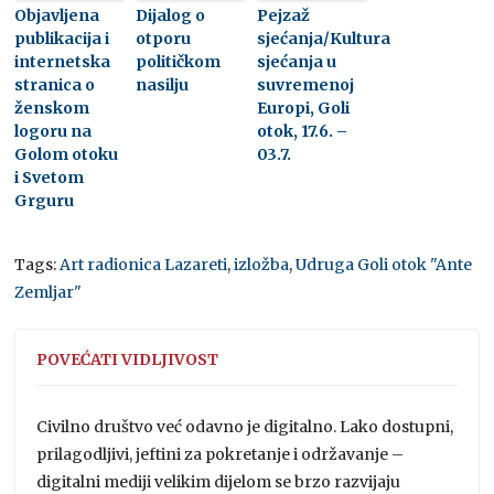
Objavljena
Dijalog o
Pejzaž
publikacija i
otporu
sjećanja/Kultura
internetska
političkom
sjećanja u
stranica o
nasilju
suvremenoj
ženskom
Europi, Goli
logoru na
otok, 17.6. –
Golom otoku
03.7.
i Svetom
Grguru
Tags:
Art radionica Lazareti
,
izložba
,
Udruga Goli otok "Ante
Zemljar"
POVEĆATI VIDLJIVOST
Civilno društvo već odavno je digitalno. Lako dostupni,
prilagodljivi, jeftini za pokretanje i održavanje –
digitalni mediji velikim dijelom se brzo razvijaju