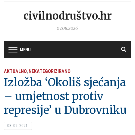
civilnodruštvo.hr
07.08.2026.
MENU
AKTUALNO
NEKATEGORIZIRANO
,
Izložba ‘Okoliš sjećanja
– umjetnost protiv
represije’ u Dubrovniku
08. 09. 2021.